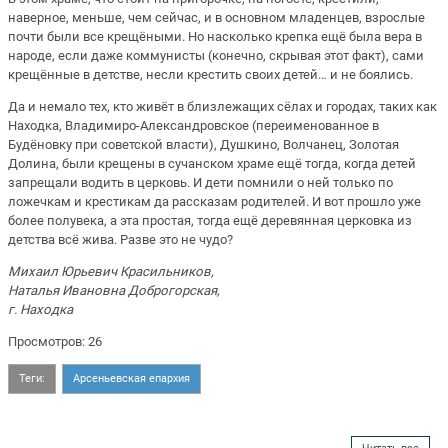
наверное, меньше, чем сейчас, и в основном младенцев, взрослые
почти были все крещёными. Но насколько крепка ещё была вера в
народе, если даже коммунисты (конечно, скрывая этот факт), сами
крещённые в детстве, несли крестить своих детей… и не боялись.
Да и немало тех, кто живёт в близлежащих сёлах и городах, таких как
Находка, Владимиро-Александровское (переименованное в
Будёновку при советской власти), Душкино, Волчанец, Золотая
Долина, были крещены в сучанском храме ещё тогда, когда детей
запрещали водить в церковь. И дети помнили о ней только по
ложечкам и крестикам да рассказам родителей. И вот прошло уже
более полувека, а эта простая, тогда ещё деревянная церковка из
детства всё жива. Разве это не чудо?
Михаил Юрьевич Красильников,
Наталья Ивановна Доброгорская,
г. Находка
Просмотров: 26
Теги:
Арсеньевская епархия