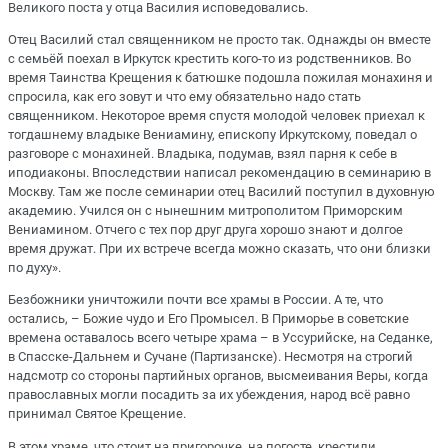
Великого поста у отца Василия исповедовались.
Отец Василий стал священником не просто так. Однажды он вместе
с семьёй поехал в Иркутск крестить кого-то из родственников. Во
время Таинства Крещения к батюшке подошла пожилая монахиня и
спросила, как его зовут и что ему обязательно надо стать
священником. Некоторое время спустя молодой человек приехал к
тогдашнему владыке Вениамину, епископу Иркутскому, поведал о
разговоре с монахиней. Владыка, подумав, взял парня к себе в
иподиаконы. Впоследствии написал рекомендацию в семинарию в
Москву. Там же после семинарии отец Василий поступил в духовную
академию. Учился он с нынешним митрополитом Приморским
Вениамином. Отчего с тех пор друг друга хорошо знают и долгое
время дружат. При их встрече всегда можно сказать, что они близки
по духу».
Безбожники уничтожили почти все храмы в России. А те, что
остались, – Божие чудо и Его Промысел. В Приморье в советские
времена оставалось всего четыре храма – в Уссурийске, на Седанке,
в Спасске-Дальнем и Сучане (Партизанске). Несмотря на строгий
надсмотр со стороны партийных органов, высмеивания Веры, когда
православных могли посадить за их убеждения, народ всё равно
принимал Святое Крещение.
В этом храме, что стоит на пригорочке, на погосте, крестили,