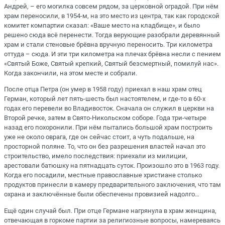
Андрей, – его могилка совсем рядом, за церковной оградой. При нём
храм переносили, в 1954-м, на это место из центра, так как городской
комитет компартии сказал: «Ваше место на кладбище», и было
решено сюда всё перенести. Тогда верующие разобрали деревянный
храм и стали стеновые брёвна вручную переносить. Три километра
оттуда – сюда. И эти три километра на плечах брёвна несли с пением
«Святый Боже, Святый крепкий, Святый безсмертный, помилуй нас».
Когда закончили, на этом месте и собрали.
После отца Петра (он умер в 1958 году) приехал в наш храм отец
Герман, который лет пять-шесть был настоятелем, и где-то в 60-х
годах его перевели во Владивосток. Сначала он служил в церкви на
Второй речке, затем в Свято-Никольском соборе. Года три-четыре
назад его похоронили. При нём пытались большой храм построить
уже не около оврага, где он сейчас стоит, а чуть подальше, на
просторной поляне. То, что он без разрешения властей начал это
строительство, имело последствия: приехали из милиции,
арестовали батюшку на пятнадцать суток. Произошло это в 1963 году.
Когда его посадили, местные православные христиане столько
продуктов принесли в камеру предварительного заключения, что там
охрана и заключённые были обеспечены провизией надолго…
Ещё один случай был. При отце Германе нагрянула в храм женщина,
отвечающая в горкоме партии за религиозные вопросы, намереваясь