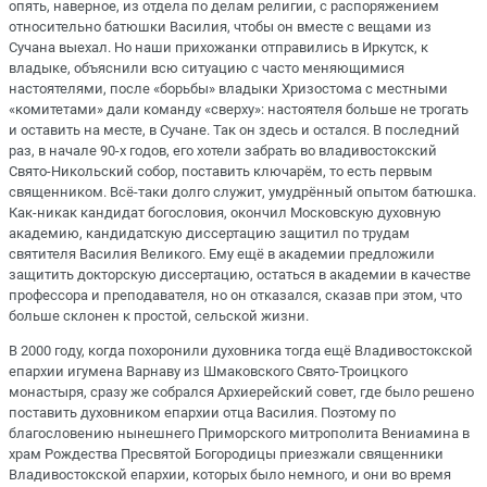
опять, наверное, из отдела по делам религии, с распоряжением
относительно батюшки Василия, чтобы он вместе с вещами из
Сучана выехал. Но наши прихожанки отправились в Иркутск, к
владыке, объяснили всю ситуацию с часто меняющимися
настоятелями, после «борьбы» владыки Хризостома с местными
«комитетами» дали команду «сверху»: настоятеля больше не трогать
и оставить на месте, в Сучане. Так он здесь и остался. В последний
раз, в начале 90-х годов, его хотели забрать во владивостокский
Свято-Никольский собор, поставить ключарём, то есть первым
священником. Всё-таки долго служит, умудрённый опытом батюшка.
Как-никак кандидат богословия, окончил Московскую духовную
академию, кандидатскую диссертацию защитил по трудам
святителя Василия Великого. Ему ещё в академии предложили
защитить докторскую диссертацию, остаться в академии в качестве
профессора и преподавателя, но он отказался, сказав при этом, что
больше склонен к простой, сельской жизни.
В 2000 году, когда похоронили духовника тогда ещё Владивостокской
епархии игумена Варнаву из Шмаковского Свято-Троицкого
монастыря, сразу же собрался Архиерейский совет, где было решено
поставить духовником епархии отца Василия. Поэтому по
благословению нынешнего Приморского митрополита Вениамина в
храм Рождества Пресвятой Богородицы приезжали священники
Владивостокской епархии, которых было немного, и они во время