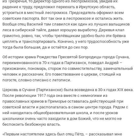
из Трёхречья, то директор одного из леспромхозов, увидев их
радение к труду, предложил переехать в Иркутскую область,
устроиться в местный леспромхоз. Председатель оформил всем
советские паспорта. Вот так они в леспромхозе и остались жить.
Вообще отец Василий там славился как один из лучших вальщиков
леса в сибирской тайге, давал хорошую выработку. Деревья клал
грамотно, ровно, так, чтобы трелёвщикам удобно было эти брёвна
цеплять и транспортировать. Конечно, у него трудоспособность уже
тогда была большая, да и остаётся до сих пор.
Об истории храма Рождества Пресвятой Богородицы города Сучана,
переименованного в 70-х годах в Партизанск, поведал Андрей –
прихожанин, пономарь, сторож по совместительству, замечательный
человек и рассказчик. Его повествование о церкви, стоящей на
погосте, словно списано с летописи.
Церковь в Сучане (Партизанске) была возведена в 30-х годах XIX века.
После революции 1917 года она вместе с немногими из
православных храмов в Приморье оставалась действующей при
советской власти и располагалась в самом центре города. Рядом с
ней находилась общеобразовательная школа, и после уроков
школьники очень часто заходили в дом Божий, что не могло не
беcпокоить безбожную власть.
«Первым настоятелем здесь был отец Пётр, – рассказывал мне