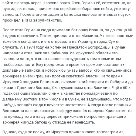
зайти в алтарь через Царские врата. Отец Герман её, естественно, не
пустил, вытолкал, причём она серьёзно собиралась войти, уже ногу
занесла. После этого инцидента батюшка ещё раз пятнадцать суток
просидел в КПЗ за хулиганство.
После отца Германа сюда прислали батюшку Иоанна, он до конца 60-
х здесь прослужил. Потом прислали отца Михаила. У него с властями
тоже был конфликт, и его отправили на Украину, в город Сумы
служить. А в 1974 году на Успение Пресвятой Богородицы в Сучан
направили отца Василия Кабанова. Из Иркутской области его
выслали за то, что он отказался сотрудничать там с комитетом
госбезопасности. Ему предложили время от времени составлять
докладные записки, в которых бы указывалось, кто из священников,
архиереев в чём «грешен» против советской власти. На то время
Иркутский владыка Вениамин, окормлявший епархии от Сибири и до
окраин Дальнего Востока, был духовником отца Василия. Ещё в 60-х
годах батюшка Василий с ним в качестве пономаря ездил по
Дальнему Востоку, в том числе и в Сучан, не задумываясь, что когда-
нибудь попадёт сюда в качестве настоятеля. А когда после владыки
Вениамина на епископскую кафедру взошёл владыка Хризостом, то
по приезду того в нашу церковь прихожане попросили правящего
архиерея никуда батюшку отсюда не переводить.
Однако, судя по всему, из Иркутска пришла какая-то телеграмма,