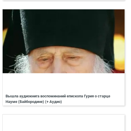
Вышла аудиокнига воспоминаний епископа Гурия о старце
Науме (Байбородине) (+ Аудио)