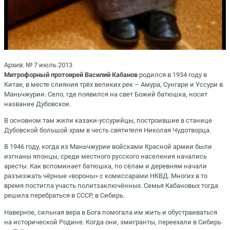
Архив: № 7 июль 2013
Митрофорный протоирей Василий Кабанов
родился в 1934 году в
Китае, в месте слияния трёх великих рек – Амура, Сунгари и Уссури в
Маньчжурии. Село, где появился на свет Божий батюшка, носит
название Дубовское.
В основном там жили казаки-уссурийцы, построившие в станице
Дубовской большой храм в честь святителя Николая Чудотворца.
В 1946 году, когда из Маньчжурии войсками Красной армии были
изгнаны японцы, среди местного русского населения начались
аресты. Как вспоминает батюшка, по сёлам и деревням начали
разъезжать чёрные «вороны» с комиссарами НКВД. Многих в то
время постигла участь политзаключённых. Семья Кабановых тогда
решила перебраться в СССР, в Сибирь.
Наверное, сильная вера в Бога помогала им жить и обустраиваться
на исторической Родине. Когда они, эмигранты, переехали в Сибирь