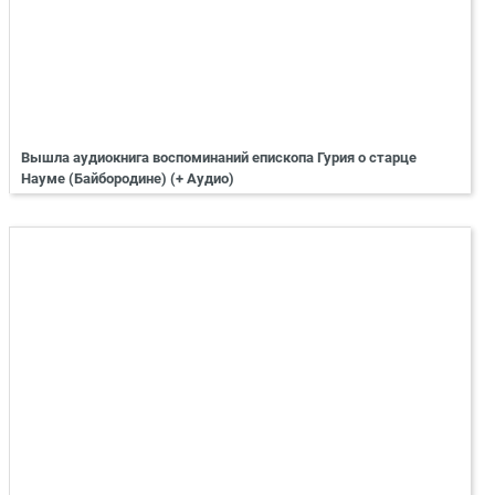
Вышла аудиокнига воспоминаний епископа Гурия о старце
Науме (Байбородине) (+ Аудио)