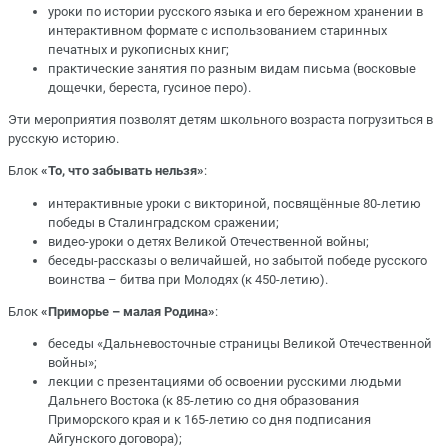
уроки по истории русского языка и его бережном хранении в
интерактивном формате с использованием старинных
печатных и рукописных книг;
практические занятия по разным видам письма (восковые
дощечки, береста, гусиное перо).
Эти мероприятия позволят детям школьного возраста погрузиться в
русскую историю.
Блок
«То, что забывать нельзя»
:
интерактивные уроки с викториной, посвящённые 80-летию
победы в Сталинградском сражении;
видео-уроки о детях Великой Отечественной войны;
беседы-рассказы о величайшей, но забытой победе русского
воинства – битва при Молодях (к 450-летию).
Блок
«Приморье – малая Родина»
:
беседы «Дальневосточные страницы Великой Отечественной
войны»;
лекции с презентациями об освоении русскими людьми
Дальнего Востока (к 85-летию со дня образования
Приморского края и к 165-летию со дня подписания
Айгунского договора);