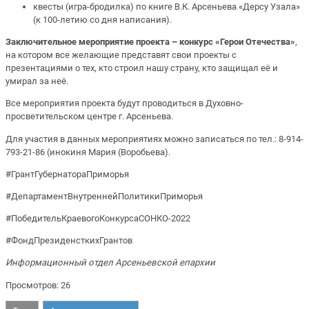
квесты (игра-бродилка) по книге В.К. Арсеньева «Дерсу Узала»
(к 100-летию со дня написания).
Заключительное мероприятие проекта – конкурс «Герои Отечества»
,
на котором все желающие представят свои проекты с
презентациями о тех, кто строил нашу страну, кто защищал её и
умирал за неё.
Все мероприятия проекта будут проводиться в Духовно-
просветительском центре г. Арсеньева.
Для участия в данных мероприятиях можно записаться по тел.: 8-914-
793-21-86 (инокиня Мария (Воробьева).
#ГрантГубернатораПриморья
#ДепартаментВнутреннейПолитикиПриморья
#ПобедительКраевогоКонкурсаСОНКО-2022
#ФондПрезиденсткихГрантов
Информационный отдел Арсеньевской епархии
Просмотров: 26