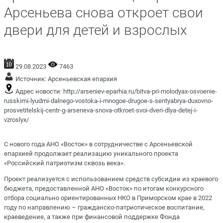
Арсеньева снова откроет свои
двери для детей и взрослых
29.08.2023
7463
Источник:
Арсеньевская епархия
Адрес новости:
http://arseniev-eparhia.ru/bitva-pri-molodyax-osvoenie-
russkimi-lyudmi-dalnego-vostoka-i-mnogoe-drugoe-s-sentyabrya-duxovno-
prosvetitelskij-centr-g-arseneva-snova-otkroet-svoi-dveri-dlya-detej-i-
vzroslyx/
С нового года АНО «Восток» в сотрудничестве с Арсеньевской
епархией продолжает реализацию уникального проекта
«Российский патриотизм сквозь века».
Проект реализуется с использованием средств субсидии из краевого
бюджета, предоставленной АНО «Восток» по итогам конкурсного
отбора социально ориентированных НКО в Приморском крае в 2022
году по направлению – гражданско-патриотическое воспитание,
краеведение, а также при финансовой поддержке Фонда