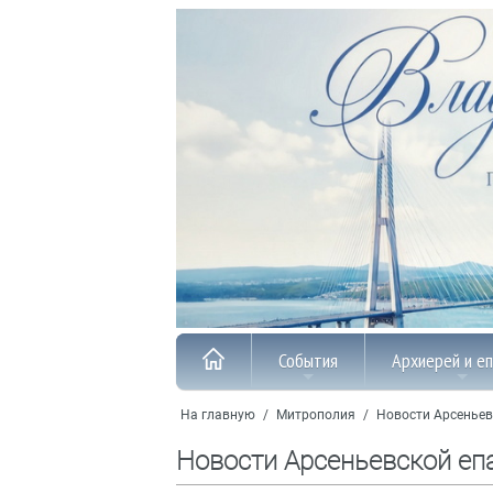
События
Архиерей и е
На главную
/
Митрополия
/
Новости Арсеньев
Новости Арсеньевской еп