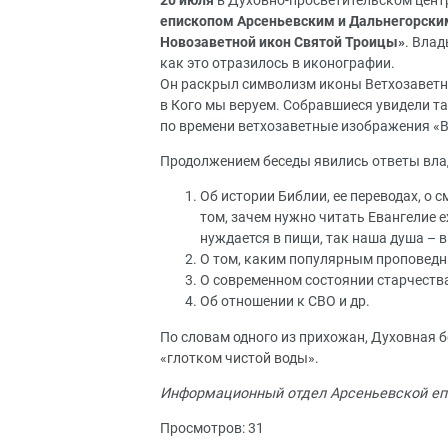
20 июля
в Духовно-просветительском центр
епископом Арсеньевским и Дальнегорски
Новозаветной икон Святой Троицы»
. Влад
как это отразилось в иконографии.
Он раскрыл символизм иконы Ветхозаветн
в Кого мы веруем. Собравшиеся увидели т
по времени ветхозаветные изображения «В
Продолжением беседы явились ответы вла
Об истории Библии, ее переводах, о 
том, зачем нужно читать Евангелие 
нуждается в пищи, так наша душа – 
О том, каким популярным проповедн
О современном состоянии старчества
Об отношении к СВО и др.
По словам одного из прихожан, Духовная 
«глотком чистой воды».
Информационный отдел Арсеньевской еп
Просмотров: 31