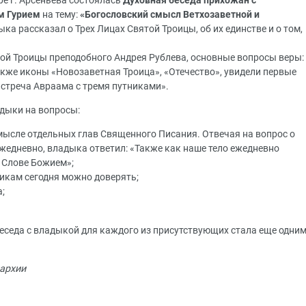
е г. Арсеньева состоялась
Духовная беседа прихожан с
м Гурием
на тему:
«Богословский смысл Ветхозаветной и
ыка рассказал о Трех Лицах Святой Троицы, об их единстве и о том,
ой Троицы преподобного Андрея Рублева, основные вопросы веры:
акже иконы «Новозаветная Троица», «Отечество», увидели первые
стреча Авраама с тремя путниками».
дыки на вопросы:
смысле отдельных глав Священного Писания. Отвечая на вопрос о
ежедневно, владыка ответил: «Также как наше тело ежедневно
в Слове Божием»;
икам сегодня можно доверять;
;
беседа с владыкой для каждого из присутствующих стала еще одни
архии