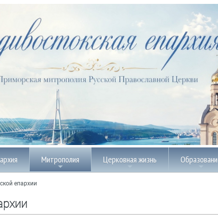
пархия
Митрополия
Церковная жизнь
Образовани
ской епархии
архии