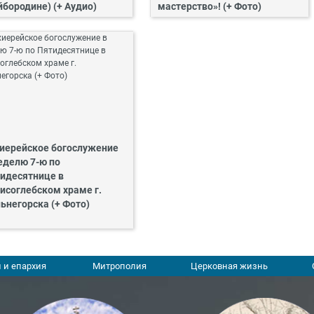
йбородине) (+ Аудио)
мастерство»! (+ Фото)
иерейское богослужение
еделю 7-ю по
идесятнице в
исоглебском храме г.
ьнегорска (+ Фото)
 и епархия
Митрополия
Церковная жизнь