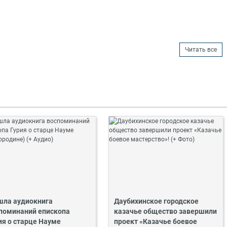
Читать все
ла аудиокнига
Даубихинское городское
поминаний епископа
казачье общество завершили
ия о старце Науме
проект «Казачье боевое