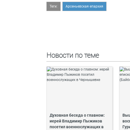
Теги:
Арсеньевская епархия
Новости по теме
Духовная беседа о главном:
Выш
иерей Владимир Пыжиков
вос
посетил военнослужащих в
Гур