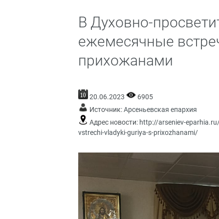
В Духовно-просвети
ежемесячные встреч
прихожанами
20.06.2023
6905
Источник:
Арсеньевская епархия
Адрес новости:
http://arseniev-eparhia.
vstrechi-vladyki-guriya-s-prixozhanami/