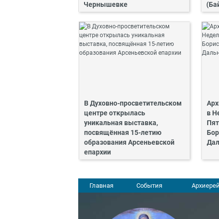
Чернышевке
(Ба
В Духовно-просветительском
Арх
центре открылась
в Н
уникальная выставка,
Пят
посвящённая 15-летию
Бор
образования Арсеньевской
Дал
епархии
Главная
События
Архиерей