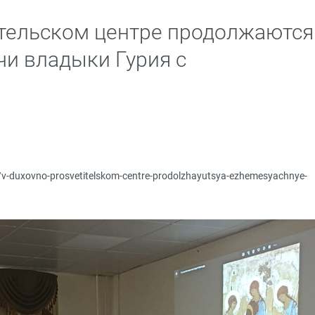
тельском центре продолжаются
и владыки Гурия с
ru/v-duxovno-prosvetitelskom-centre-prodolzhayutsya-ezhemesyachnye-