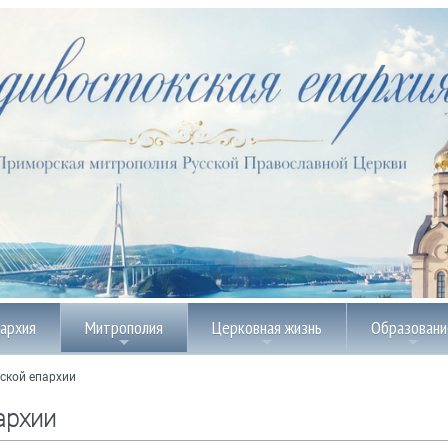
пархия
Митрополия
Церковная жизнь
Образовани
ской епархии
архии