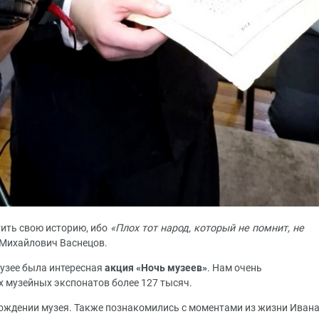
тить свою историю, ибо
«Плох тот народ, который не помнит, не
 Михайлович Васнецов.
музее была интересная
акция «Ночь музеев»
. Нам очень
х музейных экспонатов более 127 тысяч.
ождении музея. Также познакомились с моментами из жизни Иван