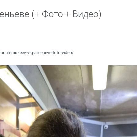
сеньеве (+ Фото + Видео)
u/noch-muzeev-v-g-arseneve-foto-video/