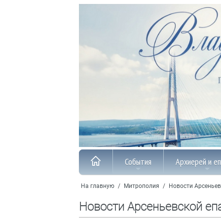
События
Архиерей и е
На главную
/
Митрополия
/
Новости Арсеньев
Новости Арсеньевской еп