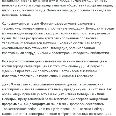
Владимир Пивень, депутаты Думы города, трудовые коллективы,
ветераны войны и труда, представители общественных организаций,
школьники, жители города. Затем на площади прошла панихида по
погибшим воинам.
Одновременно в парке «Восток» развернулись различные
творческие, интерактивные, спортивные площадки. Большая очередь
из желающих попробовать кашу от Тёркина выстроилась у полевой
кухни. До слёз растрогала зрителей «солнечная поляночка»
талантливых вокалистов Детской школы искусств. Как всегда
оригинальностью отличилась площадка, организованная
креативными сотрудниками и волонтёрами городской библиотеки.
Во второй половине дня основная часть внимания арсеньевцев и
гостей города была обращена к открытой сцене у ДК «Прогресс».
Здесь на протяжении практически шести часов выступали
известные творческие коллективы и солисты Арсеньева.
День 9 мая стал ярким финалом целого цикла патриотических
мероприятий, посвященных главному празднику нашей страны. Так,
арсеньевцы приняли участие в
акциях «Свеча Победы»
и
«Окна
Победы»
, представителей разных поколений собрала
концертная
программа «Танцплощадка 40-х»
, а в ДК «Прогресс» состоялись
Торжественное собрание и концерт, посвященные Дню Победы.
Классные часы, концерты прошли в образовательных организациях