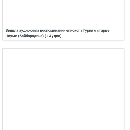
Вышла аудиокнига воспоминаний епископа Гурия о старце
Науме (Байбородине) (+ Аудио)