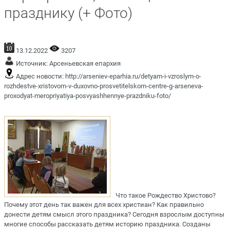
празднику (+ Фото)
13.12.2022
3207
Источник:
Арсеньевская епархия
Адрес новости:
http://arseniev-eparhia.ru/detyam-i-vzroslym-o-
rozhdestve-xristovom-v-duxovno-prosvetitelskom-centre-g-arseneva-
proxodyat-meropriyatiya-posvyashhennye-prazdniku-foto/
Что такое Рождество Христово?
Почему этот день так важен для всех христиан? Как правильно
донести детям смысл этого праздника? Сегодня взрослым доступны
многие способы рассказать детям историю праздника. Созданы