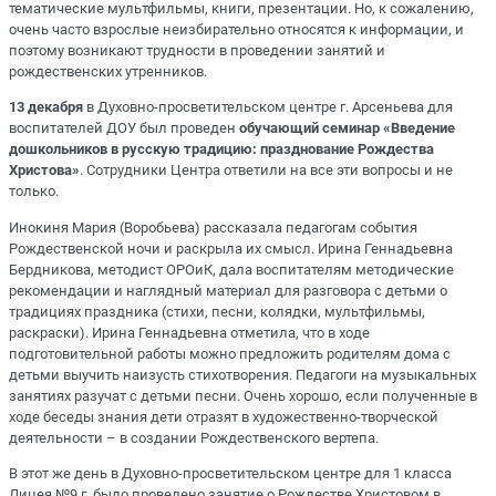
тематические мультфильмы, книги, презентации. Но, к сожалению,
очень часто взрослые неизбирательно относятся к информации, и
поэтому возникают трудности в проведении занятий и
рождественских утренников.
13 декабря
в Духовно-просветительском центре г. Арсеньева для
воспитателей ДОУ был проведен
обучающий семинар «Введение
дошкольников в русскую традицию: празднование Рождества
Христова»
. Сотрудники Центра ответили на все эти вопросы и не
только.
Инокиня Мария (Воробьева) рассказала педагогам события
Рождественской ночи и раскрыла их смысл. Ирина Геннадьевна
Бердникова, методист ОРОиК, дала воспитателям методические
рекомендации и наглядный материал для разговора с детьми о
традициях праздника (стихи, песни, колядки, мультфильмы,
раскраски). Ирина Геннадьевна отметила, что в ходе
подготовительной работы можно предложить родителям дома с
детьми выучить наизусть стихотворения. Педагоги на музыкальных
занятиях разучат с детьми песни. Очень хорошо, если полученные в
ходе беседы знания дети отразят в художественно-творческой
деятельности – в создании Рождественского вертепа.
В этот же день в Духовно-просветительском центре для 1 класса
Лицея №9 г. было проведено занятие о Рождестве Христовом в