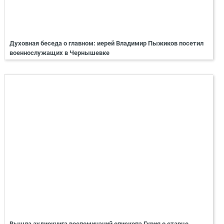
Духовная беседа о главном: иерей Владимир Пыжиков посетил
военнослужащих в Чернышевке
Вышла аудиокнига воспоминаний епископа Гурия о старце