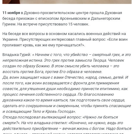
11 ноября
в Духовно-просветительском центре прошла Духовная
беседа прихожан с епископом Арсеньевским и Дальнегорским
Гурием. На встрече присутствовало 15 человек.
На беседе все вопросы в основном касались военных действий на
Украине. Присутствующих интересовал главный вопрос: «Если воин
проливает кровь, как же ему причащаться?».
Владыка Гурий:
« Начнем с того, что убийство – смертный грех, и это
непреложная истина. Это грех против замысла Творца. Человек
создан по образу Божию. В этом смысле убить человека – это
восстать против Бога, против Его образа в человеке.
Да, воин защищает наше с вами Отечество, народ, семью, детей. И
после того, как воин возвращается с фронта для примирения
совести, для утешения души необходимо принести епитимию, как
процесс лечения собственного сердца. По благословению
духовника какое-то время каяться, так подготовить свое сердце,
сделать его сокрушенным и смиренным, чтобы принять спасающие
и освящающие Тело и Кровь Господа».
Отсюда последовал вытекающий вопрос: «Нужно ли бояться
смерти?». На что владыка ответил: «Конечно, не нужно, ведь это
действительно приобретение – вечная жизнь с Богом. Надо бояться