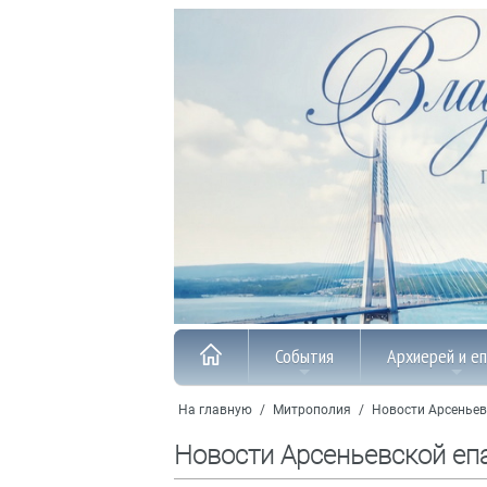
События
Архиерей и е
На главную
/
Митрополия
/
Новости Арсеньев
Новости Арсеньевской еп