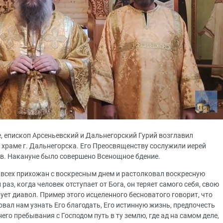
е, епископ Арсеньевский и Дальнегорский Гурий возглавил
храме г. Дальнегорска. Его Преосвященству сослужили иерей
в. Накануне было совершено Всенощное бдение.
всех прихожан с воскресным днем и растолковал воскресную
раз, когда человек отступает от Бога, он теряет самого себя, свою
ует диавол. Пример этого исцеленного бесноватого говорит, что
вал нам узнать Его благодать, Его истинную жизнь, предпочесть
го пребывания с Господом путь в ту землю, где ад на самом деле,