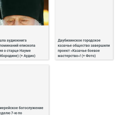
ла аудиокнига
Даубихинское городское
поминаний епископа
казачье общество завершили
ия о старце Науме
проект «Казачье боевое
йбородине) (+ Аудио)
мастерство»! (+ Фото)
иерейское богослужение
еделю 7-ю по