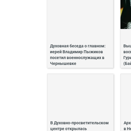
Духовная беседа о главном:
Выш
иерей Владимир Пыжиков
вос
посетил военнослужащих в
Гур
Чернышевке
(Ба
В Духовно-просветительском
Арх
центре открылась
в Н