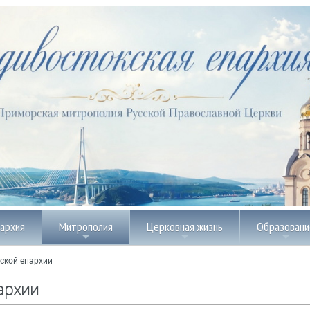
пархия
Митрополия
Церковная жизнь
Образовани
ской епархии
архии