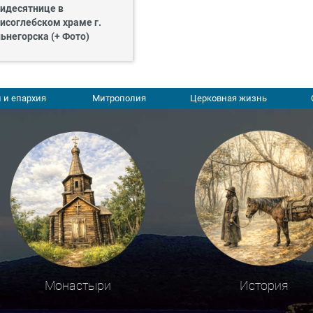
идесятнице в
исоглебском храме г.
ьнегорска (+ Фото)
 и епархия
Митрополия
Церковная жизнь
Монастыри
История