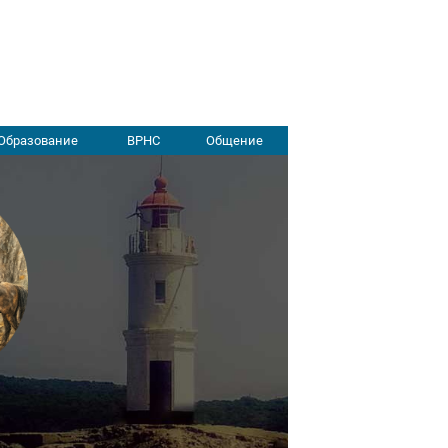
Образование
ВРНС
Общение