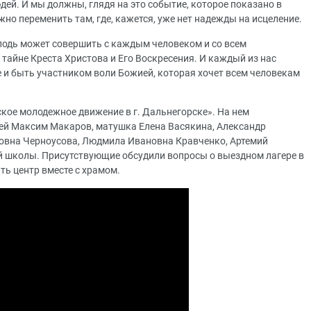
юдей. И мы должны, глядя на это событие, которое показано в
жно переменить там, где, кажется, уже нет надежды на исцеление.
сподь может совершить с каждым человеком и со всем
 тайне Креста Христова и Его Воскресения. И каждый из нас
 и быть участником воли Божией, которая хочет всем человекам
ское молодежное движение в г. Дальнегорске». На нем
рей Максим Макаров, матушка Елена Васякина, Александр
овна Черноусова, Людмила Ивановна Кравченко, Артемий
й школы. Присутствующие обсудили вопросы о выездном лагере в
ть центр вместе с храмом.