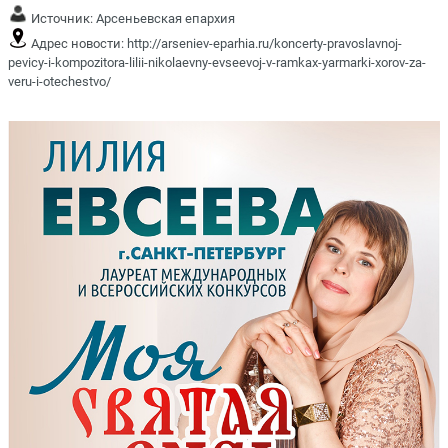
Источник:
Арсеньевская епархия
Адрес новости:
http://arseniev-eparhia.ru/koncerty-pravoslavnoj-
pevicy-i-kompozitora-lilii-nikolaevny-evseevoj-v-ramkax-yarmarki-xorov-za-
veru-i-otechestvo/