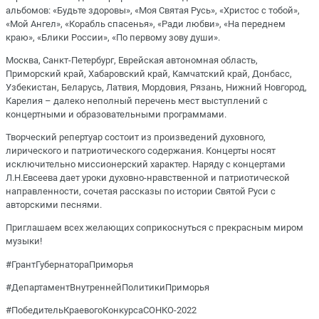
альбомов: «Будьте здоровы», «Моя Святая Русь», «Христос с тобой»,
«Мой Ангел», «Корабль спасенья», «Ради любви», «На переднем
краю», «Блики России», «По первому зову души».
Москва, Санкт-Петербург, Еврейская автономная область,
Приморский край, Хабаровский край, Камчатский край, Донбасс,
Узбекистан, Беларусь, Латвия, Мордовия, Рязань, Нижний Новгород,
Карелия – далеко неполный перечень мест выступлений с
концертными и образовательными программами.
Творческий репертуар состоит из произведений духовного,
лирического и патриотического содержания. Концерты носят
исключительно миссионерский характер. Наряду с концертами
Л.Н.Евсеева дает уроки духовно-нравственной и патриотической
направленности, сочетая рассказы по истории Святой Руси с
авторскими песнями.
Приглашаем всех желающих соприкоснуться с прекрасным миром
музыки!
#ГрантГубернатораПриморья
#ДепартаментВнутреннейПолитикиПриморья
#ПобедительКраевогоКонкурсаСОНКО-2022