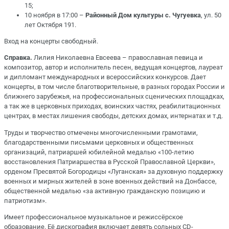
15;
10 ноября в 17:00 –
Районный Дом культуры с. Чугуевка
, ул. 50
лет Октября 191.
Вход на концерты свободный.
Справка.
Лилия Николаевна Евсеева – православная певица и
композитор, автор и исполнитель песен, ведущая концертов, лауреат
и дипломант международных и всероссийских конкурсов. Дает
концерты, в том числе благотворительные, в разных городах России и
ближнего зарубежья, на профессиональных сценических площадках,
а так же в церковных приходах, воинских частях, реабилитационных
центрах, в местах лишения свободы, детских домах, интернатах и т.д.
Труды и творчество отмечены многочисленными грамотами,
благодарственными письмами церковных и общественных
организаций, патриаршей юбилейной медалью «100-летию
восстановления Патриаршества в Русской Православной Церкви»,
орденом Пресвятой Богородицы «Луганская» за духовную поддержку
военных и мирных жителей в зоне военных действий на Донбассе,
общественной медалью «за активную гражданскую позицию и
патриотизм».
Имеет профессиональное музыкальное и режиссёрское
образование. Её дискография включает девять сольных CD-