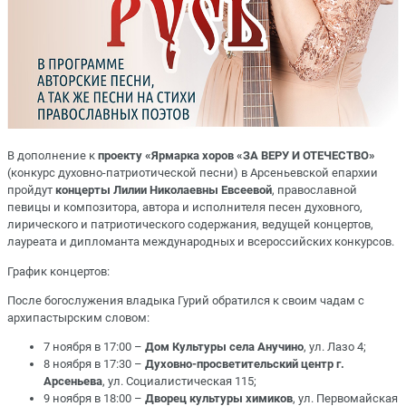
В дополнение к
проекту «Ярмарка хоров «ЗА ВЕРУ И ОТЕЧЕСТВО»
(конкурс духовно-патриотической песни) в Арсеньевской епархии
пройдут
концерты Лилии Николаевны Евсеевой
, православной
певицы и композитора, автора и исполнителя песен духовного,
лирического и патриотического содержания, ведущей концертов,
лауреата и дипломанта международных и всероссийских конкурсов.
График концертов:
После богослужения владыка Гурий обратился к своим чадам с
архипастырским словом:
7 ноября в 17:00 –
Дом Культуры села Анучино
, ул. Лазо 4;
8 ноября в 17:30 –
Духовно-просветительский центр г.
Арсеньева
, ул. Социалистическая 115;
9 ноября в 18:00 –
Дворец культуры химиков
, ул. Первомайская