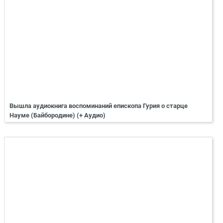
Вышла аудиокнига воспоминаний епископа Гурия о старце
Науме (Байбородине) (+ Аудио)