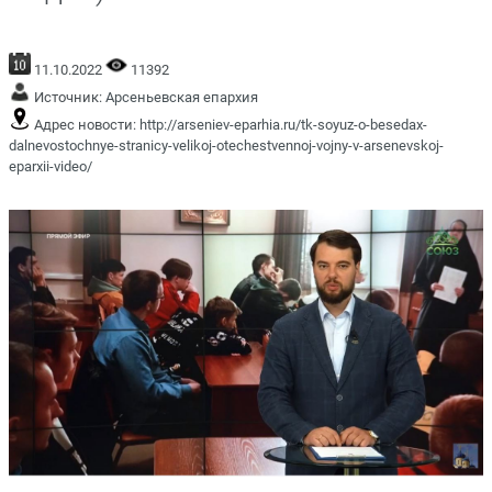
11.10.2022
11392
Источник:
Арсеньевская епархия
Адрес новости:
http://arseniev-eparhia.ru/tk-soyuz-o-besedax-
dalnevostochnye-stranicy-velikoj-otechestvennoj-vojny-v-arsenevskoj-
eparxii-video/