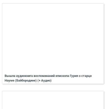
Вышла аудиокнига воспоминаний епископа Гурия о старце
Науме (Байбородине) (+ Аудио)