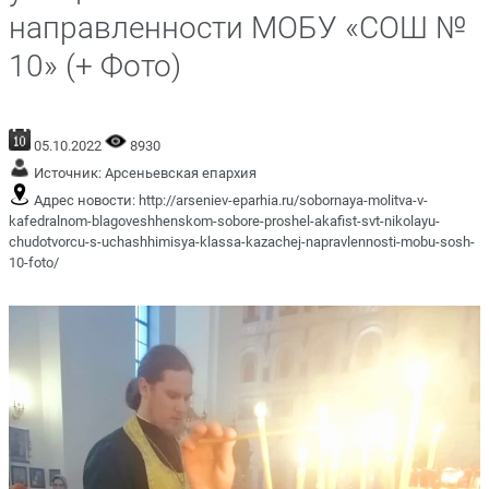
направленности МОБУ «СОШ №
10» (+ Фото)
05.10.2022
8930
Источник:
Арсеньевская епархия
Адрес новости:
http://arseniev-eparhia.ru/sobornaya-molitva-v-
kafedralnom-blagoveshhenskom-sobore-proshel-akafist-svt-nikolayu-
chudotvorcu-s-uchashhimisya-klassa-kazachej-napravlennosti-mobu-sosh-
10-foto/