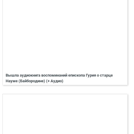
Вышла аудиокнига воспоминаний епископа Гурия о старце
Науме (Байбородине) (+ Аудио)