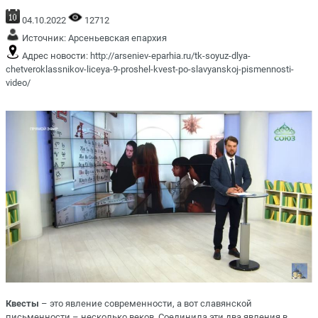
04.10.2022
12712
Источник:
Арсеньевская епархия
Адрес новости:
http://arseniev-eparhia.ru/tk-soyuz-dlya-
chetveroklassnikov-liceya-9-proshel-kvest-po-slavyanskoj-pismennosti-
video/
Квесты
– это явление современности, а вот славянской
письменности – несколько веков. Соединила эти два явления в