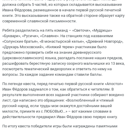
должна собрать 5 частей, из которых складывается высказывание
Ивана Фёдорова, размещенное в начале первой русской печатной
книги. Это высказывание также на обратной стороне образует карту
современной славянской письменности.
Ребята разделились на пять команд – «Светочи», «Мудрецы»
«Буквари», «Русичи», «Славяне». На станциях под названиями
«Солунские братья», «В монастырской келье», «Древний Новгород»,
«Друкарь Московский», «Княжий терем» участникам было
предложено проверить себя на знание древнерусского
(церковнославянского) языка, разгадать послание наших предков,
расшифровать берестяную записку озорного мальчишки из 13 века,
посмотреть тематический видеоролик и ответить по нему на
вопросы. За каждое задание командам ставили баллы.
По легенде квеста, перед печатью первой русской книги «Апостол»
Иван Фёдоров задумался о том, как обратиться к читателям. В
результате выполнения всех заданий участники собирают воедино
лист, где написано это обращение: «Возлюбленный и чтимый
русский народ, если труды мои окажутся достойными вашей
милости, примите их с ЛЮБОВЬЮ…» – вот какими словами в
действительности предварил Иван Фёдоров свою первую книгу.
По итогу квеста победители игры были награждены памятными