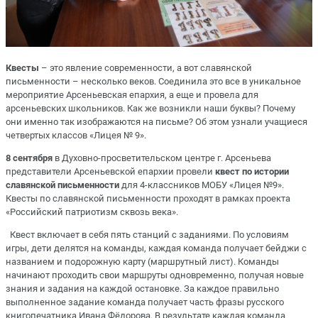
Квесты
– это явление современности, а вот славянской
письменности – несколько веков. Соединила это все в уникальное
мероприятие Арсеньевская епархия, а еще и провела для
арсеньевских школьников. Как же возникли наши буквы? Почему
они именно так изображаются на письме? Об этом узнали учащиеся
четвертых классов «Лицея № 9».
8 сентября
в Духовно-просветительском центре г. Арсеньева
представители Арсеньевской епархии провели
квест по истории
славянской письменности
для 4-классников МОБУ «Лицея №9».
Квесты по славянской письменности проходят в рамках проекта
«Российский патриотизм сквозь века».
Квест включает в себя пять станций с заданиями. По условиям
игры, дети делятся на команды, каждая команда получает бейджи с
названием и подорожную карту (маршрутный лист). Команды
начинают проходить свои маршруты одновременно, получая новые
знания и задания на каждой остановке. За каждое правильно
выполненное задание команда получает часть фразы русского
книгопечатника Ивана Фёдорова. В результате каждая команда