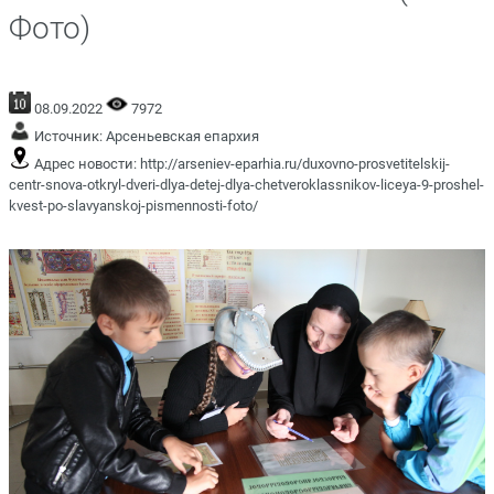
Фото)
08.09.2022
7972
Источник:
Арсеньевская епархия
Адрес новости:
http://arseniev-eparhia.ru/duxovno-prosvetitelskij-
centr-snova-otkryl-dveri-dlya-detej-dlya-chetveroklassnikov-liceya-9-proshel-
kvest-po-slavyanskoj-pismennosti-foto/