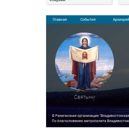
Главная
События
Архиерей
Святыни
© Религиозная организация "Владивостокска
По благословению митрополита Владивостокс