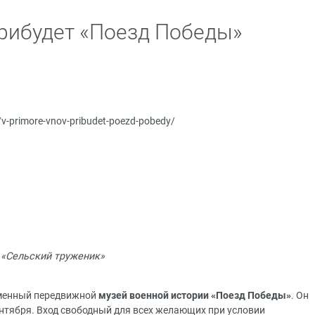
рибудет «Поезд Победы»
u/v-primore-vnov-pribudet-poezd-pobedy/
 «Сельский труженик»
менный передвижной
музей военной истории «Поезд Победы»
. Он
сентября. Вход свободный для всех желающих при условии