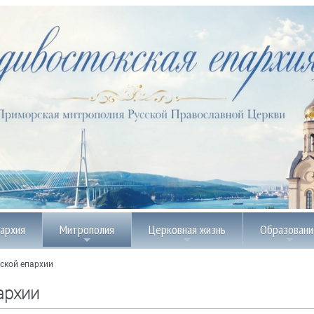
пархия
Митрополия
Церковная жизнь
Образовани
ской епархии
архии