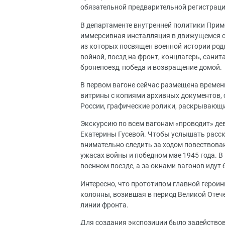
обязательной предварительной регистраци
В департаменте внутренней политики Прим
иммерсивная инсталляция в движущемся со
из которых посвящен военной истории родн
войной, поезд на фронт, концлагерь, сани
бронепоезд, победа и возвращение домой.
В первом вагоне сейчас размещена времен
витрины с копиями архивных документов,
России, графические ролики, раскрывающи
Экскурсию по всем вагонам «проводит» де
Екатерины Гусевой. Чтобы услышать расска
внимательно следить за ходом повествован
ужасах войны и победном мае 1945 года. В
военном поезде, а за окнами вагонов идут 
Интересно, что прототипом главной герои
колонны, возившая в период Великой Отеч
линии фронта.
Для создания экспозиции было задействов