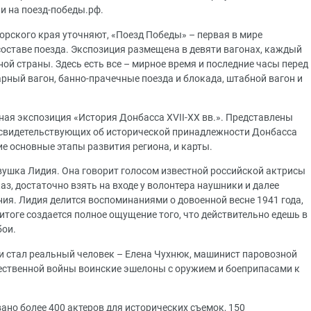
и на поезд-победы.рф.
орского края уточняют, «Поезд Победы» – первая в мире
ставе поезда. Экспозиция размещена в девяти вагонах, каждый
ой страны. Здесь есть все – мирное время и последние часы перед
тарный вагон, банно-прачечные поезда и блокада, штабной вагон и
ная экспозиция «История Донбасса XVII-XX вв.». Представлены
 свидетельствующих об исторической принадлежности Донбасса
е основные этапы развития региона, и карты.
вушка Лидия. Она говорит голосом известной российской актрисы
з, достаточно взять на входе у волонтера наушники и далее
ия. Лидия делится воспоминаниями о довоенной весне 1941 года,
 итоге создается полное ощущение того, что действительно едешь в
бои.
ни стал реальный человек – Елена Чухнюк, машинист паровозной
ественной войны воинские эшелоны с оружием и боеприпасами к
ано более 400 актеров для исторических съемок, 150