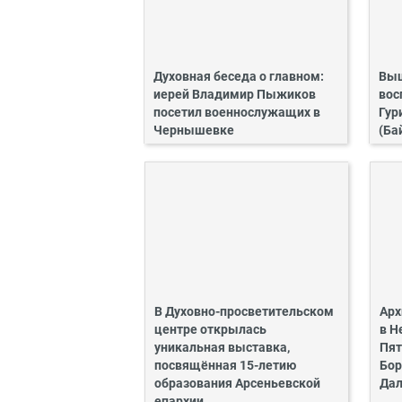
Духовная беседа о главном:
Выш
иерей Владимир Пыжиков
вос
посетил военнослужащих в
Гур
Чернышевке
(Ба
В Духовно-просветительском
Арх
центре открылась
в Н
уникальная выставка,
Пят
посвящённая 15-летию
Бор
образования Арсеньевской
Дал
епархии