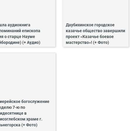
ла аудиокнига
Даубихинское городское
поминаний епископа
казачье общество завершили
ия о старце Науме
проект «Казачье боевое
йбородине) (+ Аудио)
мастерство»! (+ Фото)
иерейское богослужение
еделю 7-ю по
идесятнице в
исоглебском храме г.
ьнегорска (+ Фото)