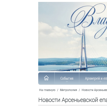
События
Архиерей и е
На главную
/
Митрополия
/
Новости Арсеньев
Новости Арсеньевской еп