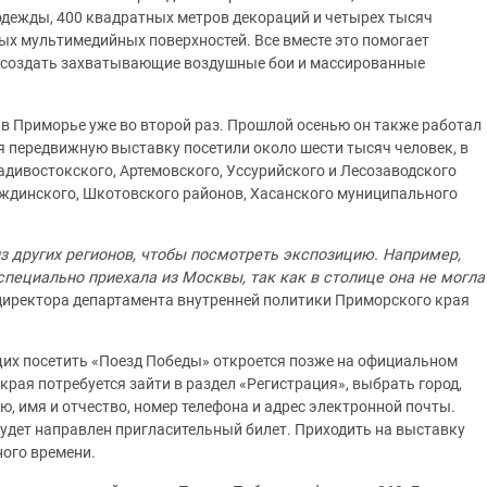
дежды, 400 квадратных метров декораций и четырех тысяч
ых мультимедийных поверхностей. Все вместе это помогает
оссоздать захватывающие воздушные бои и массированные
 в Приморье уже во второй раз. Прошлой осенью он также работал
бря передвижную выставку посетили около шести тысяч человек, в
адивостокского, Артемовского, Уссурийского и Лесозаводского
еждинского, Шкотовского районов, Хасанского муниципального
 других регионов, чтобы посмотреть экспозицию. Например,
специально приехала из Москвы, так как в столице она не могла
 директора департамента внутренней политики Приморского края
их посетить «Поезд Победы» откроется позже на официальном
края потребуется зайти в раздел «Регистрация», выбрать город,
ю, имя и отчество, номер телефона и адрес электронной почты.
будет направлен пригласительный билет. Приходить на выставку
ного времени.