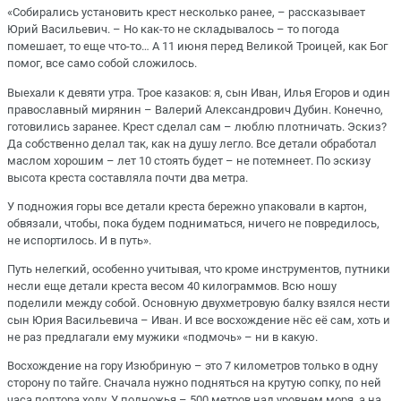
«Собирались установить крест несколько ранее, – рассказывает
Юрий Васильевич. – Но как-то не складывалось – то погода
помешает, то еще что-то… А 11 июня перед Великой Троицей, как Бог
помог, все само собой сложилось.
Выехали к девяти утра. Трое казаков: я, сын Иван, Илья Егоров и один
православный мирянин – Валерий Александрович Дубин. Конечно,
готовились заранее. Крест сделал сам – люблю плотничать. Эскиз?
Да собственно делал так, как на душу легло. Все детали обработал
маслом хорошим – лет 10 стоять будет – не потемнеет. По эскизу
высота креста составляла почти два метра.
У подножия горы все детали креста бережно упаковали в картон,
обвязали, чтобы, пока будем подниматься, ничего не повредилось,
не испортилось. И в путь».
Путь нелегкий, особенно учитывая, что кроме инструментов, путники
несли еще детали креста весом 40 килограммов. Всю ношу
поделили между собой. Основную двухметровую балку взялся нести
сын Юрия Васильевича – Иван. И все восхождение нёс её сам, хоть и
не раз предлагали ему мужики «подмочь» – ни в какую.
Восхождение на гору Изюбриную – это 7 километров только в одну
сторону по тайге. Сначала нужно подняться на крутую сопку, по ней
часа полтора ходу. У подножья – 500 метров над уровнем моря, а на