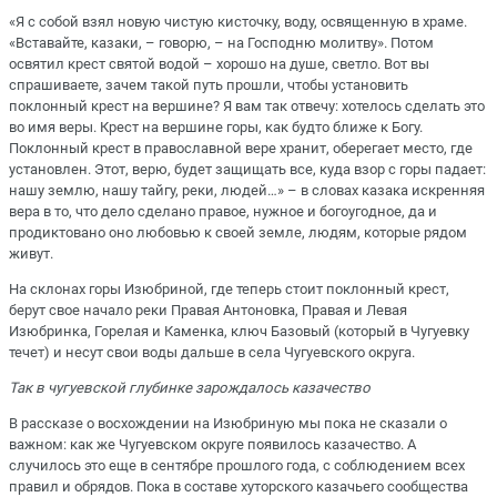
«Я с собой взял новую чистую кисточку, воду, освященную в храме.
«Вставайте, казаки, – говорю, – на Господню молитву». Потом
освятил крест святой водой – хорошо на душе, светло. Вот вы
спрашиваете, зачем такой путь прошли, чтобы установить
поклонный крест на вершине? Я вам так отвечу: хотелось сделать это
во имя веры. Крест на вершине горы, как будто ближе к Богу.
Поклонный крест в православной вере хранит, оберегает место, где
установлен. Этот, верю, будет защищать все, куда взор с горы падает:
нашу землю, нашу тайгу, реки, людей…» – в словах казака искренняя
вера в то, что дело сделано правое, нужное и богоугодное, да и
продиктовано оно любовью к своей земле, людям, которые рядом
живут.
На склонах горы Изюбриной, где теперь стоит поклонный крест,
берут свое начало реки Правая Антоновка, Правая и Левая
Изюбринка, Горелая и Каменка, ключ Базовый (который в Чугуевку
течет) и несут свои воды дальше в села Чугуевского округа.
Так в чугуевской глубинке зарождалось казачество
В рассказе о восхождении на Изюбриную мы пока не сказали о
важном: как же Чугуевском округе появилось казачество. А
случилось это еще в сентябре прошлого года, с соблюдением всех
правил и обрядов. Пока в составе хуторского казачьего сообщества