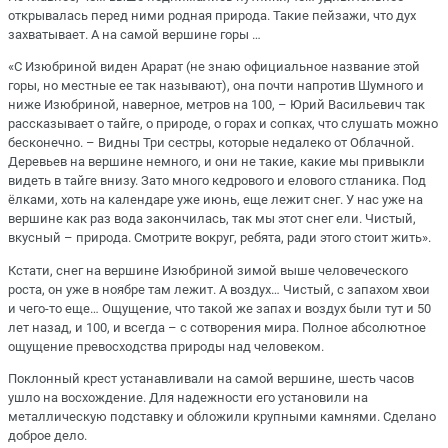
открывалась перед ними родная природа. Такие пейзажи, что дух
захватывает. А на самой вершине горы …
«С Изюбриной виден Арарат (не знаю официальное название этой
горы, но местные ее так называют), она почти напротив Шумного и
ниже Изюбриной, наверное, метров на 100, – Юрий Васильевич так
рассказывает о тайге, о природе, о горах и сопках, что слушать можно
бесконечно. – Видны Три сестры, которые недалеко от Облачной.
Деревьев на вершине немного, и они не такие, какие мы привыкли
видеть в тайге внизу. Зато много кедрового и елового стланика. Под
ёлками, хоть на календаре уже июнь, еще лежит снег. У нас уже на
вершине как раз вода закончилась, так мы этот снег ели. Чистый,
вкусный – природа. Смотрите вокруг, ребята, ради этого стоит жить».
Кстати, снег на вершине Изюбриной зимой выше человеческого
роста, он уже в ноябре там лежит. А воздух… Чистый, с запахом хвои
и чего-то еще… Ощущение, что такой же запах и воздух были тут и 50
лет назад, и 100, и всегда – с сотворения мира. Полное абсолютное
ощущение превосходства природы над человеком.
Поклонный крест устанавливали на самой вершине, шесть часов
ушло на восхождение. Для надежности его установили на
металлическую подставку и обложили крупными камнями. Сделано
доброе дело.