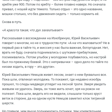
хребте уже 900. Потом по хребту – более плавно наверх. Но сначала
привал, с ношей идти тяжело. Только отдых – это одно название,
мошки столько, что без движения сидеть – только кормить её.
Снова в путь.
«А красота такая, что дух захватывает»
Рассказывая о восхождении на Изюбриную, Юрий Васильевич
говорит о многом, но не о трудностях пути: «А на что жаловаться? Не в
первый раз в тайге-то, и миссия у нас была важная, богоугодная. Нет,
врать не буду, сначала поднимались с шутками-прибаутками,
посмеивались. Потом улыбок у молодежи поубавилось, но настрой
был по-прежнему боевой. Это с непривычки – одно дело по тайге по
низам ходить, в гору – это другое».
Юрий Васильевич Немцов живет лесом, знает о нем буквально все.
Пока шли, отвлекал молодежь. То покажет, где недавно изюбрь
прошел, то следы медведя углядит на лесной тропе. Зверя увидеть
живьем не удалось. Зверь, он тоже жить хочет, зря на рожон не
полезет. Пока шли, видеть его не видели, слышали только хруст
веток в стороне, да на одном кусте Немцов заметил клок тигриной
шерсти.
Но главное, чем выше поднимались путники, тем удивительнее