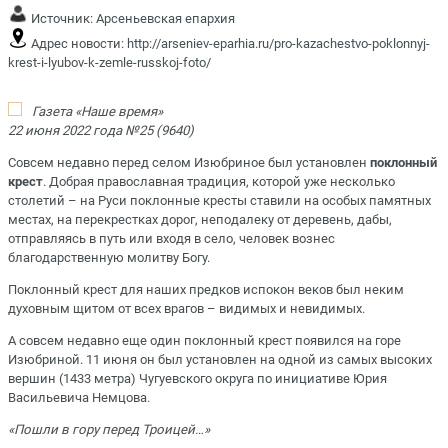
Источник:
Арсеньевская епархия
Адрес новости:
http://arseniev-eparhia.ru/pro-kazachestvo-poklonnyj-
krest-i-lyubov-k-zemle-russkoj-foto/
Газета «Наше время»
22 июня 2022 года №25 (9640)
Совсем недавно перед селом Изюбриное был установлен
поклонный
крест
. Добрая православная традиция, которой уже несколько
столетий – на Руси поклонные кресты ставили на особых памятных
местах, на перекрестках дорог, неподалеку от деревень, дабы,
отправляясь в путь или входя в село, человек вознес
благодарственную молитву Богу.
Поклонный крест для наших предков испокон веков был неким
духовным щитом от всех врагов – видимых и невидимых.
А совсем недавно еще один поклонный крест появился на горе
Изюбриной. 11 июня он был установлен на одной из самых высоких
вершин (1433 метра) Чугуевского округа по инициативе Юрия
Васильевича Немцова.
«Пошли в гору перед Троицей…»