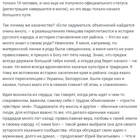
только 10 человек, и оно еще не получило официального статуса
(регистрация завершится в июле), но это ведь только начало
большого пути.
Так почему же казачество? «Если задуматься, объяснений найдется
очень много, – в размышлениях Немцова переплетаются и история
русского народа, и история становления сел района. – Кто из нас
много знает о своем роде? Немногие. У меня, например, по
материнской линии в роду были священники, а меня никто не учил
православию, я пришел к Богу лет пять назад. Знаю, что предки
всегда держали большой табун коней, а откуда род берет начало – не
знаю. Но меня всегда вдохновляли казачьи культура и традиции. К
тому же вспомним историю заселения края и района: сюда ехало
много переселенцев с Украины, Белоруссии. Были среди них и
казаки, только мало кто в семьях помнит об этом, к сожалению».
Идея возникла из сердца, так говорят, когда речь идет о чем-то
сокровенном, важном, самому себе с трудом объяснимом – «просто
чувствую: моё». Поддержали эту мысль и другие – обычные сельские
люди, для которых важно то же, что делало едиными наших
прадедов много лет назад: православная вера, любовь к своей земле
и своему народу. «С нами Бог» – такой девиз выбрали они для своего
хуторского казачьего сообщества. «Когда обсуждал свою идею с
мужиками, долго не думал, – продолжает Юрий Васильевич. – Что я