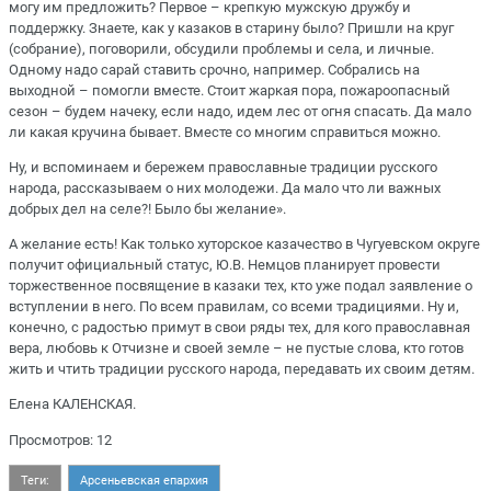
могу им предложить? Первое – крепкую мужскую дружбу и
поддержку. Знаете, как у казаков в старину было? Пришли на круг
(собрание), поговорили, обсудили проблемы и села, и личные.
Одному надо сарай ставить срочно, например. Собрались на
выходной – помогли вместе. Стоит жаркая пора, пожароопасный
сезон – будем начеку, если надо, идем лес от огня спасать. Да мало
ли какая кручина бывает. Вместе со многим справиться можно.
Ну, и вспоминаем и бережем православные традиции русского
народа, рассказываем о них молодежи. Да мало что ли важных
добрых дел на селе?! Было бы желание».
А желание есть! Как только хуторское казачество в Чугуевском округе
получит официальный статус, Ю.В. Немцов планирует провести
торжественное посвящение в казаки тех, кто уже подал заявление о
вступлении в него. По всем правилам, со всеми традициями. Ну и,
конечно, с радостью примут в свои ряды тех, для кого православная
вера, любовь к Отчизне и своей земле – не пустые слова, кто готов
жить и чтить традиции русского народа, передавать их своим детям.
Елена КАЛЕНСКАЯ.
Просмотров: 12
Теги:
Арсеньевская епархия