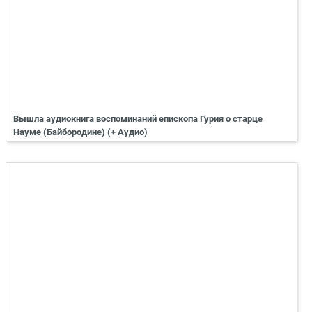
Вышла аудиокнига воспоминаний епископа Гурия о старце
Науме (Байбородине) (+ Аудио)