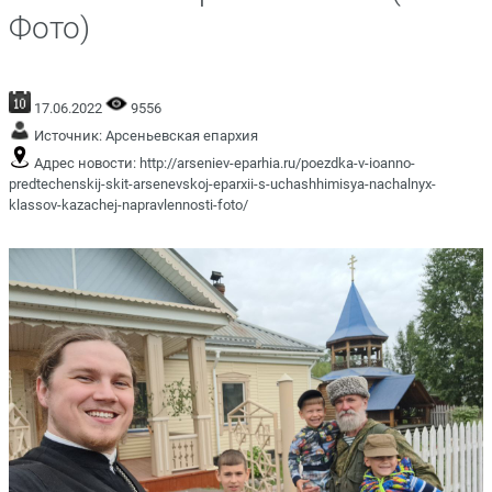
Фото)
17.06.2022
9556
Источник:
Арсеньевская епархия
Адрес новости:
http://arseniev-eparhia.ru/poezdka-v-ioanno-
predtechenskij-skit-arsenevskoj-eparxii-s-uchashhimisya-nachalnyx-
klassov-kazachej-napravlennosti-foto/