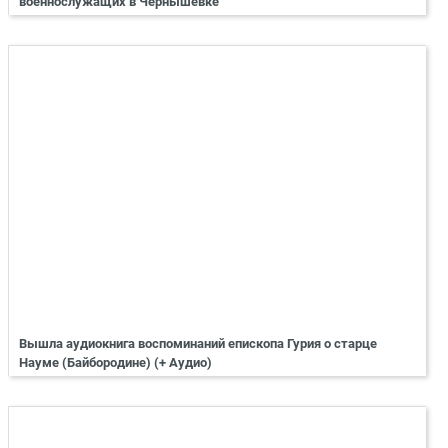
военнослужащих в Чернышевке
Вышла аудиокнига воспоминаний епископа Гурия о старце
Науме (Байбородине) (+ Аудио)