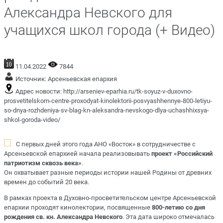
Александра Невского для
учащихся школ города (+ Видео)
11.04.2022
7844
Источник:
Арсеньевская епархия
Адрес новости:
http://arseniev-eparhia.ru/tk-soyuz-v-duxovno-
prosvetitelskom-centre-proxodyat-kinolektorii-posvyashhennye-800-letiyu-
so-dnya-rozhdeniya-sv-blag-kn-aleksandra-nevskogo-dlya-uchashhixsya-
shkol-goroda-video/
С первых дней этого года АНО «Восток» в сотрудничестве с
Арсеньевской епархией начала реализовывать
проект «Российский
патриотизм сквозь века»
.
Он охватывает разные периоды истории нашей Родины от древних
времен до событий 20 века.
В рамках проекта в Духовно-просветительском центре Арсеньевской
епархии проходят кинолектории, посвященные
800-летию со дня
рождения св. кн. Александра Невского
. Эта дата широко отмечалась