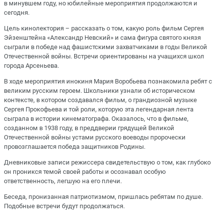
в минувшем году, но юбилейные мероприятия продолжаются и
сегодня.
Цель кинолектория – рассказать о том, какую роль фильм Сергея
Эйзенштейна «Александр Невский» и сама фигура святого князя
сыграли в победе над фашистскими захватчиками в годы Великой
Отечественной войны. Встречи ориентированы на учащихся школ
города Арсеньева.
В ходе мероприятия инокиня Мария Воробьева познакомила ребят с
великим русским героем. Школьники узнали об историческом
контексте, в котором создавался фильм, о грандиозной музыке
Сергея Прокофьева и той роли, которую эта легендарная лента
сыграла в истории кинематографа. Оказалось, что в фильме,
созданном в 1938 году, в преддверии грядущей Великой
Отечественной войны устами русского воеводы пророчески
провозглашается победа защитников Родины.
Дневниковые записи режиссера свидетельствую о том, как глубоко
он проникся темой своей работы и осознавал особую
ответственность, легшую на его плечи.
Беседа, пронизанная патриотизмом, пришлась ребятам по душе.
Подобные встречи будут продолжаться.