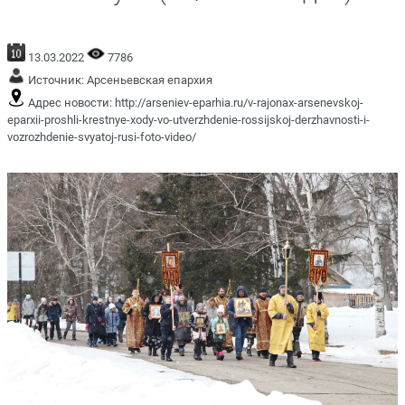
13.03.2022
7786
Источник:
Арсеньевская епархия
Адрес новости:
http://arseniev-eparhia.ru/v-rajonax-arsenevskoj-
eparxii-proshli-krestnye-xody-vo-utverzhdenie-rossijskoj-derzhavnosti-i-
vozrozhdenie-svyatoj-rusi-foto-video/