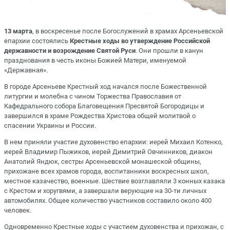
13 марта
, в воскресенье после Богослужений в храмах Арсеньевской
епархии состоялись
Крестные ходы во утверждение Российской
державности и возрождение Святой Руси
. Они прошли в канун
празднования в честь иконы Божией Матери, именуемой
«Державная».
В городе Арсеньеве Крестный ход начался после Божественной
литургии и молебна с чином Торжества Православия от
Кафедрального собора Благовещения Пресвятой Богородицы и
завершился в храме Рождества Христова общей молитвой о
спасении Украины и России.
В нем приняли участие духовенство епархии: иерей Михаил Котенко,
иерей Владимир Пыжиков, иерей Димитрий Овчинников, диакон
Анатолий Яндюк, сестры Арсеньевской монашеской общины,
прихожане всех храмов города, воспитанники воскресных школ,
местное казачество, военные. Шествие возглавляли 3 конных казака
с Крестом и хоругвями, а завершали верующие на 30-ти личных
автомобилях. Общее количество участников составило около 400
человек.
Одновременно Крестные ходы с участием духовенства и прихожан, с