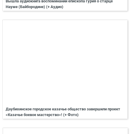
Вышла аудиокнига воспоминаний епископа Гурия о старце
Науме (Байбородине) (+ Аудио)
Даубихинское городское казачье общество завершили проект
«Казачье боевое мастерство»! (+ Фото)