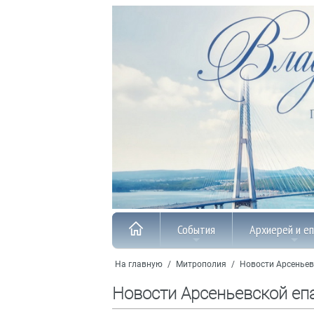
События
Архиерей и е
На главную
/
Митрополия
/
Новости Арсеньев
Новости Арсеньевской еп