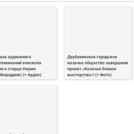
ла аудиокнига
Даубихинское городское
поминаний епископа
казачье общество завершили
ия о старце Науме
проект «Казачье боевое
йбородине) (+ Аудио)
мастерство»! (+ Фото)