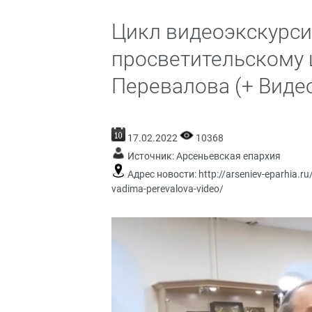
Цикл видеоэкскурси
просветительскому 
Перевалова (+ Виде
17.02.2022
10368
Источник:
Арсеньевская епархия
Адрес новости:
http://arseniev-eparhia.r
vadima-perevalova-video/