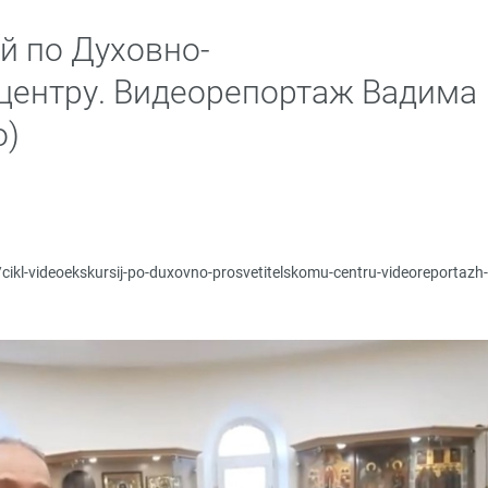
й по Духовно-
центру. Видеорепортаж Вадима
о)
u/cikl-videoekskursij-po-duxovno-prosvetitelskomu-centru-videoreportazh-