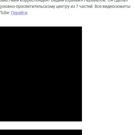
 известный корреспондент Вадим Юрьевич Перевалов. Он сделал
уховно-просветительскому центру из 7 частей. Все видеосюжеты
Tube:
Перейти