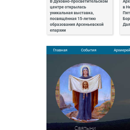
В Духовно-просветительском
Арх
центре открылась
в Н
уникальная выставка,
Пят
посвящённая 15-летию
Бор
образования Арсеньевской
Дал
епархии
Главная
События
Архиерей
Святыни