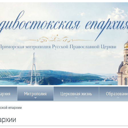
пархия
Митрополия
Церковная жизнь
Образовани
ской епархии
архии