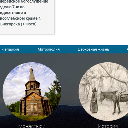
иерейское богослужение
еделю 7-ю по
идесятнице в
исоглебском храме г.
ьнегорска (+ Фото)
 и епархия
Митрополия
Церковная жизнь
Монастыри
История