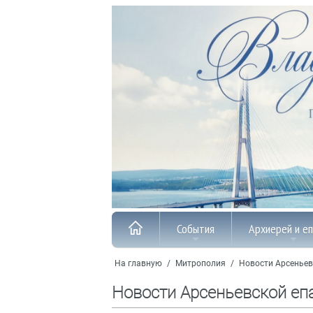
События
Архиерей и е
На главную
/
Митрополия
/
Новости Арсеньев
Новости Арсеньевской еп