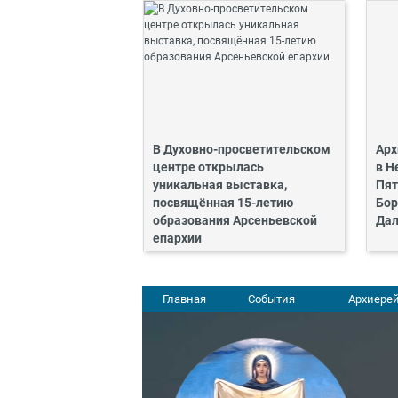
В Духовно-просветительском
Арх
центре открылась
в Н
уникальная выставка,
Пят
посвящённая 15-летию
Бор
образования Арсеньевской
Дал
епархии
Главная
События
Архиерей