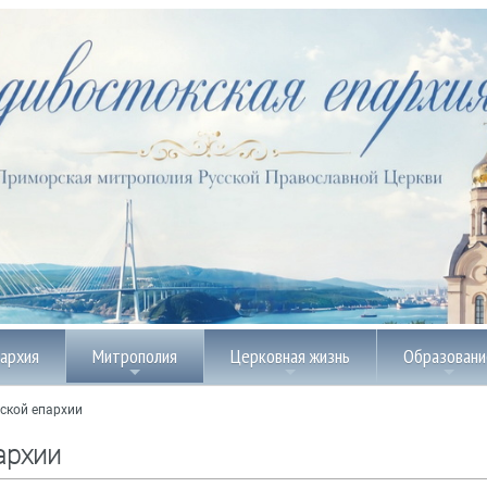
пархия
Митрополия
Церковная жизнь
Образовани
ской епархии
архии