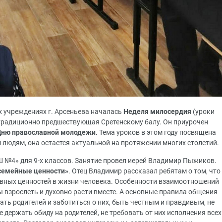
х учреждениях г. Арсеньева началась
Неделя милосердия
(уроки
традиционно предшествующая Сретенскому балу. Он приурочен
 Дню православной молодежи.
Тема уроков в этом году посвящена
юдям, она остается актуальной на протяжении многих столетий.
 №4» для 9-х классов. Занятие провел иерей Владимир Пыжиков.
семейные ценности»
. Отец Владимир рассказал ребятам о том, что
лавных ценностей в жизни человека. Особенности взаимоотношений
 взрослеть и духовно расти вместе. А основные правила общения
шать родителей и заботиться о них, быть честным и правдивым, не
е держать обиду на родителей, не требовать от них исполнения всех