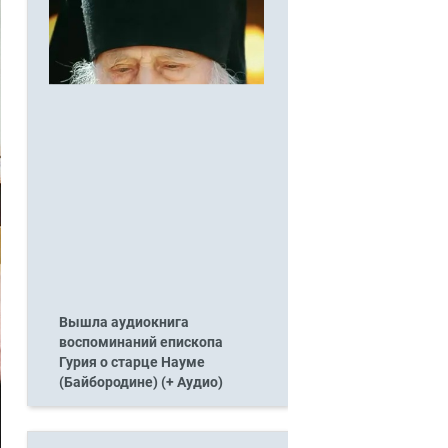
Вышла аудиокнига
воспоминаний епископа
Гурия о старце Науме
(Байбородине) (+ Аудио)