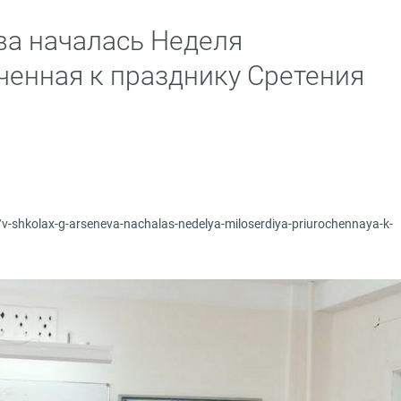
ва началась Неделя
ченная к празднику Сретения
u/v-shkolax-g-arseneva-nachalas-nedelya-miloserdiya-priurochennaya-k-