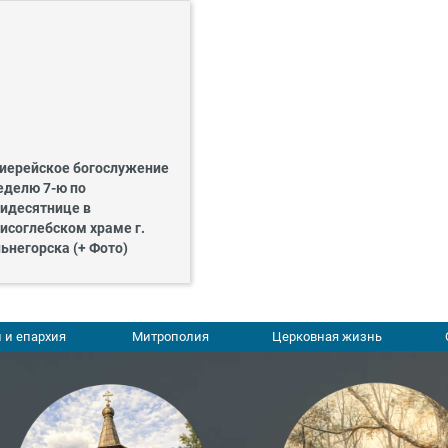
иерейское богослужение
еделю 7-ю по
идесятнице в
исоглебском храме г.
ьнегорска (+ Фото)
 и епархия
Митрополия
Церковная жизнь