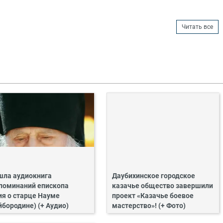
Читать все
ла аудиокнига
Даубихинское городское
поминаний епископа
казачье общество завершили
ия о старце Науме
проект «Казачье боевое
йбородине) (+ Аудио)
мастерство»! (+ Фото)