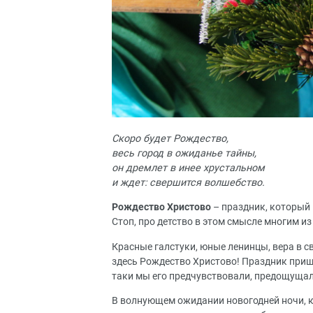
Скоро будет Рождество,
весь город в ожиданье тайны,
он дремлет в инее хрустальном
и ждет: свершится волшебство.
Рождество Христово
– праздник, который 
Стоп, про детство в этом смысле многим и
Красные галстуки, юные ленинцы, вера в св
здесь Рождество Христово! Праздник прише
таки мы его предчувствовали, предощущал
В волнующем ожидании новогодней ночи, ко