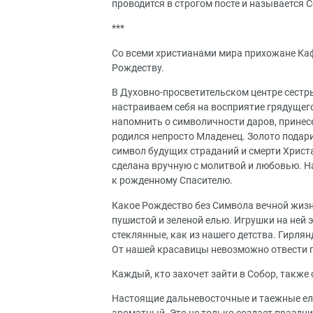
проводится в строгом посте и называется 
***
Со всеми христианами мира прихожане Ка
Рождеству.
В Духовно-просветительском центре сестр
настраиваем себя на восприятие грядущего
напомнить о символичности даров, принес
родился непросто Младенец. Золото подари
символ будущих страданий и смерти Христа
сделана вручную с молитвой и любовью. Н
к рожденному Спасителю.
Какое Рождество без Символа вечной жизн
пушистой и зеленой елью. Игрушки на ней 
стеклянные, как из нашего детства. Гирля
От нашей красавицы невозможно отвести г
Каждый, кто захочет зайти в Собор, также
Настоящие дальневосточные и таежные ели 