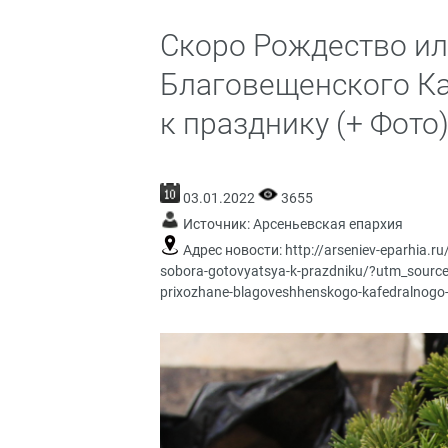
Скоро Рождество ил
Благовещенского Ка
к празднику (+ Фото
03.01.2022
3655
Источник:
Арсеньевская епархия
Адрес новости:
http://arseniev-eparhia.r
sobora-gotovyatsya-k-prazdniku/?utm_sourc
prixozhane-blagoveshhenskogo-kafedralnogo-