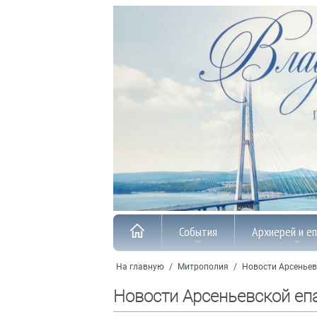
События
Архиерей и е
На главную
/
Митрополия
/
Новости Арсеньев
Новости Арсеньевской еп