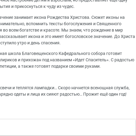
чное настроение детям и взрослым, но предоставляет еще одну
тия и прикоснуться к чуду из чудес.
начение занимает икона Рождества Христова. Сюжет иконы на
 внимательно, вспомнить тексты богослужения и Священного
 во всем богатстве и красоте. Мы знаем, что рождение в мир
ассказывает икона и это имеет богословское значение. До Христа
ступило утро и день спасения.
есная школа Благовещенского Кафедрального собора готовит
клириков и прихожан под названием «Идет Спаситель». С радостью
петиции, а также готовят подарки своими руками.
 свечи и теплятся лампадки… Скоро начнется всенощная служба,
рядно одеты и лица их сияют радостью… Прожит ещё один год!