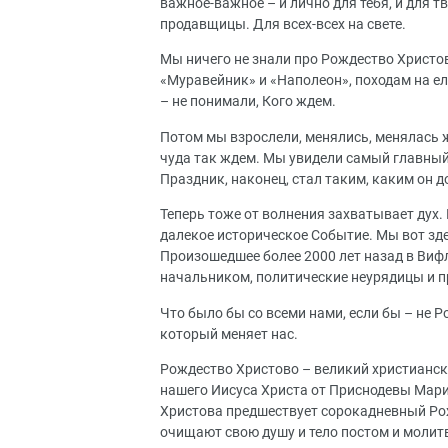
важное-важное – и лично для тебя, и для тв
продавщицы. Для всех-всех на свете.
Мы ничего не знали про Рождество Христов
«Муравейник» и «Наполеон», походам на ел
– не понимали, Кого ждем.
Потом мы взрослели, менялись, менялась ж
чуда так ждем. Мы увидели самый главный
Праздник, наконец, стал таким, каким он 
Теперь тоже от волнения захватывает дух.
далекое историческое Событие. Мы вот зде
Произошедшее более 2000 лет назад в Вифл
начальником, политические неурядицы и 
Что было бы со всеми нами, если бы – не 
который меняет нас.
Рождество Христово – великий христианск
нашего Иисуса Христа от Приснодевы Мари
Христова предшествует сорокадневный Рож
очищают свою душу и тело постом и молитв