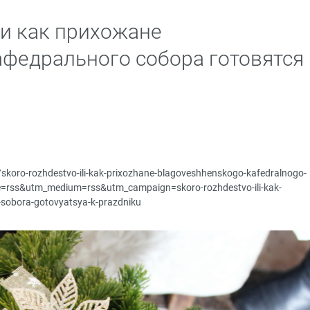
и как прихожане
федрального собора готовятся
)
u/skoro-rozhdestvo-ili-kak-prixozhane-blagoveshhenskogo-kafedralnogo-
e=rss&utm_medium=rss&utm_campaign=skoro-rozhdestvo-ili-kak-
sobora-gotovyatsya-k-prazdniku