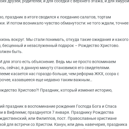
оих друзей, родителей, и для соседки с верхнего этажа, и для хмуро
о, праздник в итоге сводился к поеданию салатов, тортам
ки. И потом возникало чувство обманутости: не того ждали, точнее
изнь вокруг. Мы стали понимать, откуда такие ожидания и какого
, бесценный и незаслуженный подарок – Рождество Христово.
должен быть.
 И для этого есть объяснение. Ведь мы не просто вспоминаем
сь, сейчас, в данную минуту становимся его свидетелями.
ееме касается нас гораздо больше, чем реформа ЖКХ, ссора с
прочее, казавшееся еще недавно таким важным…
Рождество Христово?! Праздник, который изменил историю,
ий праздник в воспоминание рождения Господа Бога и Спаса
и в Вифлееме; празднуется 7 января. Празднику Рождества
дественский, или Филиппов, пост. Православные христиане
ой для встречи со Христом. Канун, или день навечерия, праздника