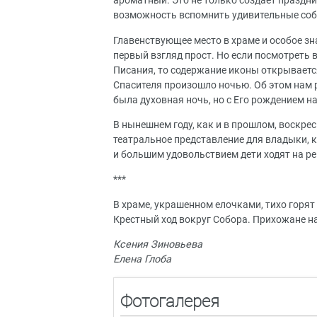
ароматный. Это не только создает праздни
возможность вспомнить удивительные собы
Главенствующее место в храме и особое з
первый взгляд прост. Но если посмотреть
Писания, то содержание иконы открывается
Спасителя произошло ночью. Об этом нам р
была духовная ночь, но с Его рождением на
В нынешнем году, как и в прошлом, воскр
театральное представление для владыки, 
и большим удовольствием дети ходят на ре
***
В храме, украшенном елочками, тихо горят
Крестный ход вокруг Собора. Прихожане на
Ксения Зиновьева
Елена Глоба
Фотогалерея