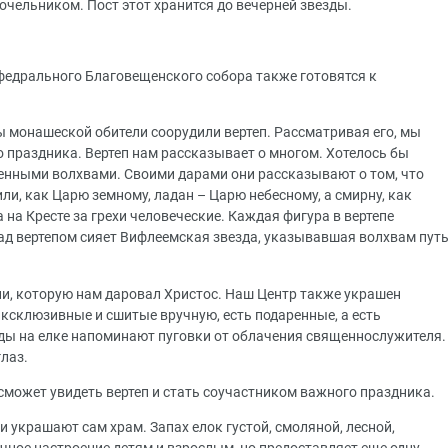
Сочельником. Пост этот хранится до вечерней звезды.
федрального Благовещенского собора также готовятся к
ы монашеской обители соорудили вертеп. Рассматривая его, мы
 праздника. Вертеп нам рассказывает о многом. Хотелось бы
енными волхвами. Своими дарами они рассказывают о том, что
ли, как Царю земному, ладан – Царю небесному, а смирну, как
 на Кресте за грехи человеческие. Каждая фигура в вертепе
ад вертепом сияет Вифлеемская звезда, указывавшая волхвам пут
и, которую нам даровал Христос. Наш Центр также украшен
эксклюзивные и сшитые вручную, есть подаренные, а есть
нды на елке напоминают пуговки от облачения священнослужителя.
лаз.
 сможет увидеть вертеп и стать соучастником важного праздника.
украшают сам храм. Запах елок густой, смоляной, лесной,