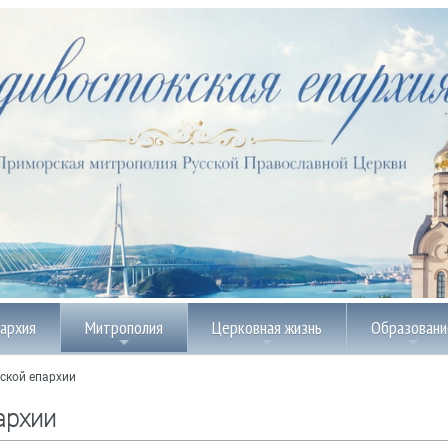
пархия
Митрополия
Церковная жизнь
Образовани
ской епархии
архии