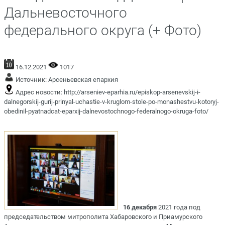
Дальневосточного
федерального округа (+ Фото)
16.12.2021
1017
Источник:
Арсеньевская епархия
Адрес новости:
http://arseniev-eparhia.ru/episkop-arsenevskij-i-
dalnegorskij-gurij-prinyal-uchastie-v-kruglom-stole-po-monashestvu-kotoryj-
obedinil-pyatnadcat-eparxij-dalnevostochnogo-federalnogo-okruga-foto/
16 декабря
2021 года под
председательством митрополита Хабаровского и Приамурского