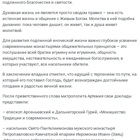
подлинного благочестия и святости.
Духовная жизнь не является просто сводом правил – она есть
истинная жизнь и общение с Живым Богом. Молитва в ней подобна
дыханию: пока человек дышит, он живет, так и душа живет
молитвой.
Для развития подлинной иноческой жизни важно глубокое усвоение
современными монастырями общежительных принципов — это
послушание всей братии игумену или игумении, общность
имущества, нестяжательность и ежедневные богослужения, в
которых участвуют, все насельники обители.
В заключении владыка отметил, что идущий с терпением по пути, на
который его поставил Господь, будет вознагражден достойными
плодами и радостью вечной жизни.
После приветственного слова митрополита Артемия свои доклады
представили:
– епископ Арсеньевский и Дальнегорский Гурий, «Монашество.
Традиции и современность»,
– насельник Свято-Пантелеимонова мужского монастыря
Петропавловско-Камчатской епархии Иеромонах Иоанн (Заяц)