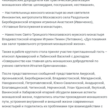
«Монашеские добродетели как практическая реализация
монашеских обетов: целомудрия, послушания, нестяжания»,
– Настоятельница женского монастыря во имя святителя
Иннокентия, митрополита Московского села Раздольное
Биробиджанской епархии игуменья Анастасия (Иванченко),
«Уставные богослужения в монастыре»,
– Наместник Свято-Троицкого Николаевского мужского монастыря
Владивостокской епархии Игумен Пимен (Литовкин), «Дух покаяния
как залог правильного устроения монашеской жизни».
Также в работе круглого стола принял участие приглашенный гость –
епископ Армавирский и Лабинский Василий с докладом:
«Совершенство как главная цель монашеских добродетелей по
учению святителя Игнатия Брянчанинова».
После представленных сообщений представители Амурской,
Арсеньевской, Биробиджанской, Владивостокской, Магаданской,
Находкинской, Петропавловской, Южно-Сахалинской, Анадырской,
Благовещенской, Читинской, Нерчинской, Улан-Удэнской, Якутской,
Ванинской и Хабаровской епархий обсудили важные аспекты
монашеской жизни, поделились опытом прохождения монашеского
пути, устроения внутренней и внешней жизни современных
монастырей и поделились их проблемами при взаимодействии с