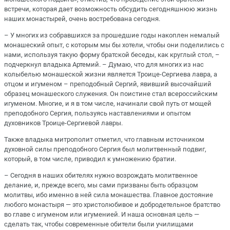
встречи, которая дает возможность обсудить сегодняшнюю жизнь
наших монастырей, очень востребована сегодня.
– У многих из собравшихся за прошедшие годы накоплен немалый
монашеский опыт, с которым мы бы хотели, чтобы они поделились с
нами, используя такую форму братской беседы, как круглый стол, –
подчеркнул владыка Артемий. – Думаю, что для многих из нас
колыбелью монашеской жизни является Троице-Сергиева лавра, а
отцом и игуменом – преподобный Сергий, явивший высочайший
образец монашеского служения. Он поистине стал всероссийским
игуменом. Многие, и я в том числе, начинали свой путь от мощей
преподобного Сергия, пользуясь наставлениями и опытом
духовников Троице-Сергиевой лавры.
Также владыка митрополит отметил, что главным источником
духовной силы преподобного Сергия был молитвенный подвиг,
который, в том числе, приводил к умножению братии.
– Сегодня в наших обителях нужно возрождать молитвенное
делание, и, прежде всего, мы сами призваны быть образцом
молитвы, ибо именно в ней сила монашества. Главное достояние
любого монастыря — это христолюбивое и добродетельное братство
во главе с игуменом или игуменией. И наша основная цель —
сделать так, чтобы современные обители были училищами