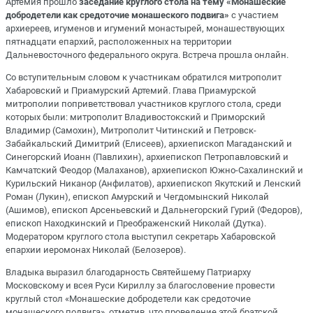
Артемия прошло
заседание круглого стола на тему «Монашеские
добродетели как средоточие монашеского подвига»
с участием
архиереев, игуменов и игумений монастырей, монашествующих
пятнадцати епархий, расположенных на территории
Дальневосточного федерального округа. Встреча прошла онлайн.
Со вступительным словом к участникам обратился митрополит
Хабаровский и Приамурский Артемий. Глава Приамурской
митрополии поприветствовал участников круглого стола, среди
которых были: митрополит Владивостокский и Приморский
Владимир (Самохин), Митрополит Читинский и Петровск-
Забайкальский Димитрий (Елисеев), архиепископ Магаданский и
Синегорский Иоанн (Павлихин), архиепископ Петропавловский и
Камчатский Феодор (Малаханов), архиепископ Южно-Сахалинский и
Курильский Никанор (Анфилатов), архиепископ Якутский и Ленский
Роман (Лукин), епископ Амурский и Чегдомынский Николай
(Ашимов), епископ Арсеньевский и Дальнегорский Гурий (Федоров),
епископ Находкинский и Преображенский Николай (Дутка).
Модератором круглого стола выступил секретарь Хабаровской
епархии иеромонах Николай (Белозеров).
Владыка выразил благодарность Святейшему Патриарху
Московскому и всея Руси Кириллу за благословение провести
круглый стол «Монашеские добродетели как средоточие
монашеского подвига», отметив, что проведение этой братской