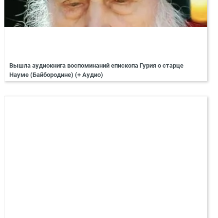
Вышла аудиокнига воспоминаний епископа Гурия о старце
Науме (Байбородине) (+ Аудио)