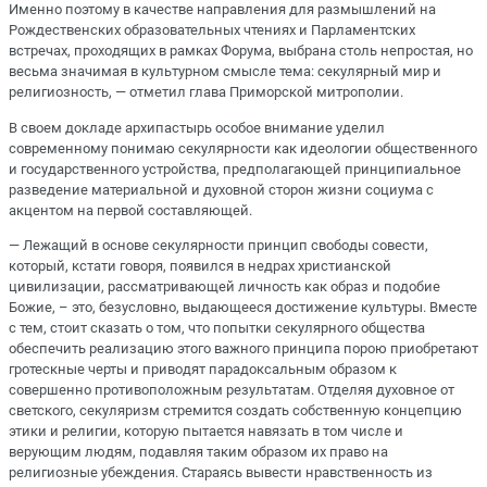
Именно поэтому в качестве направления для размышлений на
Рождественских образовательных чтениях и Парламентских
встречах, проходящих в рамках Форума, выбрана столь непростая, но
весьма значимая в культурном смысле тема: секулярный мир и
религиозность, — отметил глава Приморской митрополии.
В своем докладе архипастырь особое внимание уделил
современному понимаю секулярности как идеологии общественного
и государственного устройства, предполагающей принципиальное
разведение материальной и духовной сторон жизни социума с
акцентом на первой составляющей.
— Лежащий в основе секулярности принцип свободы совести,
который, кстати говоря, появился в недрах христианской
цивилизации, рассматривающей личность как образ и подобие
Божие, – это, безусловно, выдающееся достижение культуры. Вместе
с тем, стоит сказать о том, что попытки секулярного общества
обеспечить реализацию этого важного принципа порою приобретают
гротескные черты и приводят парадоксальным образом к
совершенно противоположным результатам. Отделяя духовное от
светского, секуляризм стремится создать собственную концепцию
этики и религии, которую пытается навязать в том числе и
верующим людям, подавляя таким образом их право на
религиозные убеждения. Стараясь вывести нравственность из