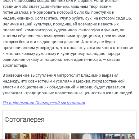
власти, здоровых общественных сил и Церкви. Религиозная
традиция обладает удивительным, мощным творческим
потенциалом, игнорировать который было бы преступно и
недальновидно. Согласитесь: глупо рубить сук, на котором сидишь.
Величие нашей культуры, породившей всемирно известных
писателей, композиторов, художников, философов и ученых, во
многом обусловлено теми духовными традициями, носителями
которых были эти выдающиеся деятели. А потому не будет
преувеличением утверждать, что отказ от уважительного отношения
к многовековому духовному и культурному наследию народа
равноценен отказу от национальной идентичности, — сказал
архипастырь.
В завершение выступления митрополит Владимир выразил
надежду, что совместными усилиями Церкви, государственной
власти и общественных объединений и впредь будет удаваться
утверждать традиционные нравственные ценности в жизни людей.
По информации Приморской митрополии
Фотогалерея