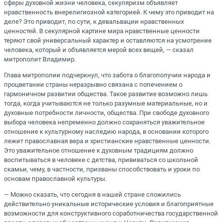
сферы духовной жизни человека, секуляризм объявляет
нравственность внерелигиозной категорией. К чему это приводит на
деле? Это приводит, по сути, к девальвации нравственных
ценностей. В секулярной картине мира нравственные ценности
теряют свой универсальный характер и оставляются на усмотрение
человека, который и объявляется мерой всех вещей, — сказал
митрополит Владимир.
Глава митрополии подчеркнул, что забота о благополучии народа и
процветании страны неразрывно связана с попечением о
гармоничном развитии общества. Такое развитие возможно лишь
тогда, когда учитываются не только разумные материальные, но и
духовные потребности личности, общества. При свободе духовного
выбора человека непременно должно сохраняться уважительное
отношение к культурному наследию народа, в основании которого
лежит православная вера и христианские нравственные ценности.
Это уважительное отношение к духовным традициям должно
воспитываться в человеке с детства, прививаться со школьной
скамьи, чему, в частности, призваны способствовать и уроки по
основам православной культуры.
— Можно сказать, что сегодня в нашей стране сложились
действительно уникальные исторические условия и благоприятные
возможности для конструктивного соработничества государственной