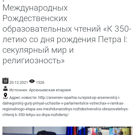
Международных
Рождественских
образовательных чтений «К 350-
летию со дня рождения Петра I:
секулярный мир и
религиозность»
20.12.2021
1526
Источник:
Арсеньевская епархия
Адрес новости:
http://arseniev-eparhia.ru/episkop-arsenevskij-i-
dalnegorskij-gurij-prinyal-uchastie-v-parlamentskix-vstrechax-v-ramkax-
regionalnogo-etapa-xxx-mezhdunarodnyx-rozhdestvenskix-obrazovatelnyx-
chtenij-k-350-letiyu-so-dnya-rozhdeniy/