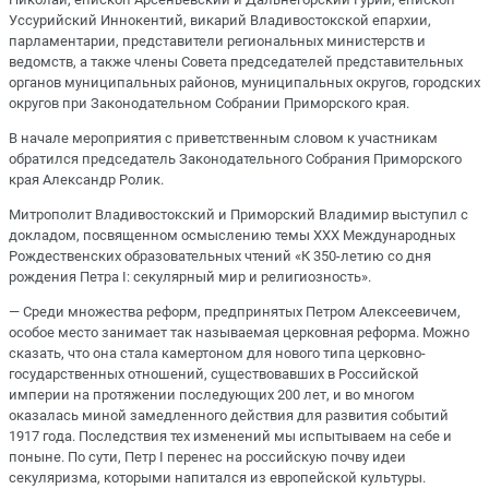
Уссурийский Иннокентий, викарий Владивостокской епархии,
парламентарии, представители региональных министерств и
ведомств, а также члены Совета председателей представительных
органов муниципальных районов, муниципальных округов, городских
округов при Законодательном Собрании Приморского края.
В начале мероприятия с приветственным словом к участникам
обратился председатель Законодательного Собрания Приморского
края Александр Ролик.
Митрополит Владивостокский и Приморский Владимир выступил с
докладом, посвященном осмыслению темы XXX Международных
Рождественских образовательных чтений «К 350-летию со дня
рождения Петра I: секулярный мир и религиозность».
— Среди множества реформ, предпринятых Петром Алексеевичем,
особое место занимает так называемая церковная реформа. Можно
сказать, что она стала камертоном для нового типа церковно-
государственных отношений, существовавших в Российской
империи на протяжении последующих 200 лет, и во многом
оказалась миной замедленного действия для развития событий
1917 года. Последствия тех изменений мы испытываем на себе и
поныне. По сути, Петр I перенес на российскую почву идеи
секуляризма, которыми напитался из европейской культуры.