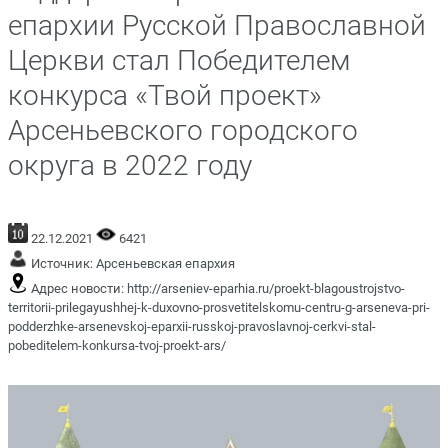
епархии Русской Православной
Церкви стал Победителем
конкурса «Твой проект»
Арсеньевского городского
округа в 2022 году
22.12.2021
6421
Источник:
Арсеньевская епархия
Адрес новости:
http://arseniev-eparhia.ru/proekt-blagoustrojstvo-
territorii-prilegayushhej-k-duxovno-prosvetitelskomu-centru-g-arseneva-pri-
podderzhke-arsenevskoj-eparxii-russkoj-pravoslavnoj-cerkvi-stal-
pobeditelem-konkursa-tvoj-proekt-ars/