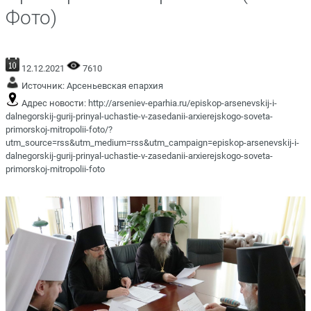
Фото)
12.12.2021
7610
Источник:
Арсеньевская епархия
Адрес новости:
http://arseniev-eparhia.ru/episkop-arsenevskij-i-
dalnegorskij-gurij-prinyal-uchastie-v-zasedanii-arxierejskogo-soveta-
primorskoj-mitropolii-foto/?
utm_source=rss&utm_medium=rss&utm_campaign=episkop-arsenevskij-i-
dalnegorskij-gurij-prinyal-uchastie-v-zasedanii-arxierejskogo-soveta-
primorskoj-mitropolii-foto