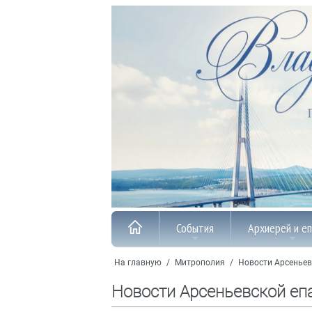
События
Архиерей и е
На главную
/
Митрополия
/
Новости Арсеньев
Новости Арсеньевской еп