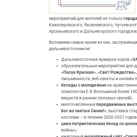
мероприятий для жителей не только
город
Кавалеровского, Яковлевского, Чугуевског
Арсеньевского и Дальнегорского городских
Вспомним самые яркие из них, заслужившие
дальневосточников:
Дальневосточная ярмарка хоров
«З
образовательные мероприятия для д
«Пасха Красная», «Свет Рождества»
письменности, веб-квесты и онлайн-
беседы с молодежью
на нравственны
психологом Е.В.Волошиной более 10
веществ и ранних половых связей);
многочисленные
передвижные выст
Бог во святых Своих!»
, выставка ст
костюма – в течение 2020-2021 годов
цикл патриотических бесед со шко
войны»;
ежегодный
молодёжный слёт «Срет