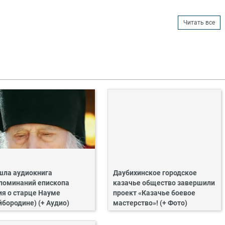
Читать все
ла аудиокнига
Даубихинское городское
поминаний епископа
казачье общество завершили
ия о старце Науме
проект «Казачье боевое
йбородине) (+ Аудио)
мастерство»! (+ Фото)