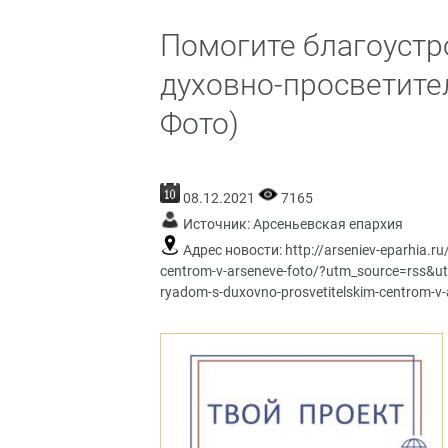
Помогите благоустр
духовно-просветите
Фото)
08.12.2021
7165
Источник:
Арсеньевская епархия
Адрес новости:
http://arseniev-eparhia.r
centrom-v-arseneve-foto/?utm_source=rss&u
ryadom-s-duxovno-prosvetitelskim-centrom-v-