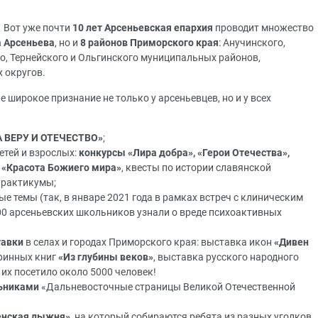
Вот уже почти
10 лет Арсеньевская епархия
проводит множество
а Арсеньева
, но и
8 районов Приморского края
: Анучинского,
о, Тернейского и Ольгинского муниципальных районов,
 округов.
 широкое признание не только у арсеньевцев, но и у всех
А ВЕРУ И ОТЕЧЕСТВО»
;
етей и взрослых:
конкурсы «Лира добра», «Герои Отечества»,
, «Красота Божиего мира»
, квесты по истории славянской
практикумы;
е темы (так, в январе 2021 года в рамках встреч с клиническим
00 арсеньевских школьников узнали о вреде психоактивных
авки
в селах и городах Приморского края: выставка икон
«Дивен
аринных книг
«Из глубины веков»
, выставка русского народного
 их посетило около 5000 человек!
льниками
«Дальневосточные страницы Великой Отечественной
енская лыжня»
, на который собираются ребята из разных уголков