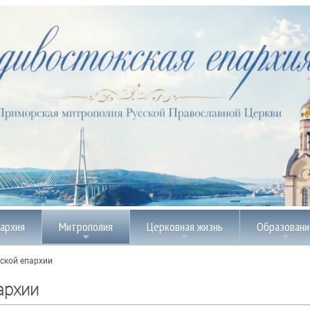
пархия
Митрополия
Церковная жизнь
Образовани
ской епархии
архии