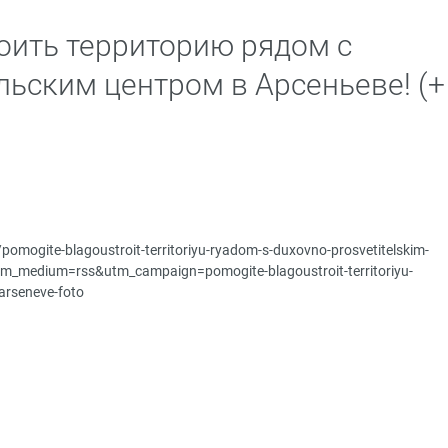
оить территорию рядом с
льским центром в Арсеньеве! (+
u/pomogite-blagoustroit-territoriyu-ryadom-s-duxovno-prosvetitelskim-
tm_medium=rss&utm_campaign=pomogite-blagoustroit-territoriyu-
arseneve-foto