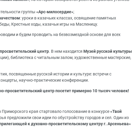
ятельности группы
«Арс-милосердие»
;
азачеством
: уроки в казачьих классах, освящение памятных
беды, Крестные ходы, казачьи игры на Масленицу.
роводим и будем проводить на безвозмездной основе для всех
просветительский центр
. В нем находится
Музей русской культуры
ции), библиотека с читальным залом, художественные мастерские,
ия, посвященные русской истории и культуре: встречи с
концерты, научно-практические конференции.
но-просветительский центр посетит примерно 10 тысяч человек!
 Приморского края стартовало голосование в конкурсе
«Твой
ья предложили свои идеи по обустройству городов и сел. Один из
 прилегающей к духовно-просветительскому центру г. Арсеньева»