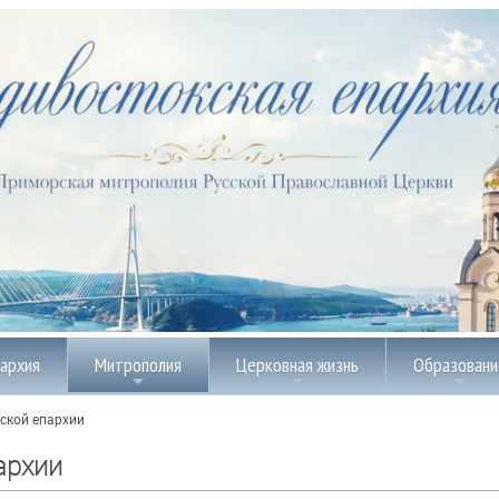
пархия
Митрополия
Церковная жизнь
Образовани
ской епархии
архии