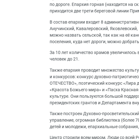
по дороге. Епархия горная (находится на с
приходится две трети береговой линии При
В состав епархии входит 8 административн
Анучинский, Кавалеровский, Яковлевский,
можно назвать сельской, так как на её кан
поселения, куда нет дороги, можно добрать
За 10 лет количество храмов увеличилось 
человек до 21.
Также епархия проводит множество культу
и конкурсов: конкурс духовно-патриотиче
ОТЕЧЕСТВО», поэтический конкурс «Лира д
«Красота Божьего мира» и «Пасха Красная»
культуре. Они пользуются большой поддер
президентских грантов и Департамента вн
Также построен Духовно-просветительский 
управление, огромная библиотека (более 7
детей и молодежи, епархиальные собрания
Центр строили всем миром. Люди со всей Р