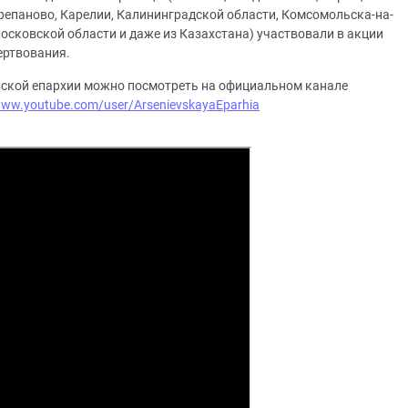
репаново, Карелии, Калининградской области, Комсомольска-на-
осковской области и даже из Казахстана) участвовали в акции
ертвования.
вской епархии можно посмотреть на официальном канале
www.youtube.com/user/ArsenievskayaEparhia