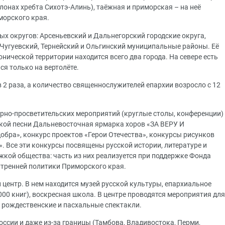
клонах хребта Сихотэ-Алинь), таёжная и приморская – на неё
морского края.
ых округов: Арсеньевский и Дальнегорский городские округа,
 Чугуевский, Тернейский и Ольгинский муниципальные районы. Её
онической территории находится всего два города. На севере есть
ся только на вертолёте.
в 2 раза, а количество священнослужителей епархии возросло с 12
рно-просветительских мероприятий (круглые столы, конференции)
ской песни Дальневосточная ярмарка хоров «ЗА ВЕРУ И
обра», конкурс проектов «Герои Отечества», конкурсы рисунков
. Все эти конкурсы посвящены русской истории, литературе и
жкой общества: часть из них реализуется при поддержке Фонда
утренней политики Приморского края.
центр. В нем находится музей русской культуры, епархиальное
000 книг), воскресная школа. В центре проводятся мероприятия для
, рождественские и пасхальные спектакли.
оссии и даже из-за границы (Тамбова, Владивостока, Перми,