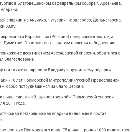
тургию в Благовещенском кафедральном соборе г. Арсеньева.
 епархии.
ей епархии: из Анучино, Чугуевки, Кавалерово, Дальнегорска,
и, Амгу.
 иеромонаха Варсонофия (Рыжова) наперсным крестом, а
ея Димитрия Овчинникова – правом ношения набедренника.
прихожан с десятилетием Арсеньевской епархии, обратился с
ал благословение.
рхии также поздравили Владыку и вручили ему подарки.
наки «10 лет Приморской Митрополии Русской Православной
м, особо потрудившимся на благо Церкви.
а выделением из Владивостокской и Приморской епархии
ля 2011 года.
востокская и Находкинская епархии включены в состав
и.
еро-востоке Приморского края. Её длина – ровно 1000 километров