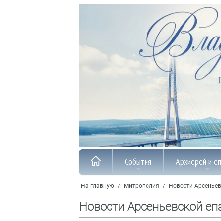
События
Архиерей и е
На главную
/
Митрополия
/
Новости Арсеньев
Новости Арсеньевской еп