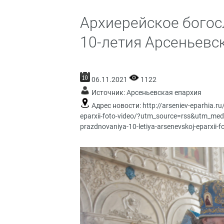
Архиерейское богос
10-летия Арсеньевск
06.11.2021
1122
Источник:
Арсеньевская епархия
Адрес новости:
http://arseniev-eparhia.r
eparxii-foto-video/?utm_source=rss&utm_med
prazdnovaniya-10-letiya-arsenevskoj-eparxii-f