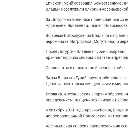
Епископ Гурий совершил Божественную Ли
Владыке сослужили клирики Арсеньевской
За Литургией молились православные со вс
Арсеньева, Яковлевки, Тернея, Новосысоевк
Во время Богослужения Владыка наградил
иеромонаха Митрофана (Могутнова) и иер
После Литургии Владыка Гурий поздравил 
архипастырским словом к пастве и препод
Священство и прихожане Арсеньевской епа
Затем Владыка Гурий вручил юбилейные з
Церкви» некоторым священникам и миряна
Справка.
Арсеньевская епархия образован
определением Священного Синода от 27 ию
6 октября 2011 года Арсеньевская, Влади
новообразованной Приморской митрополи
Арсеньевская епархия расположена на сев