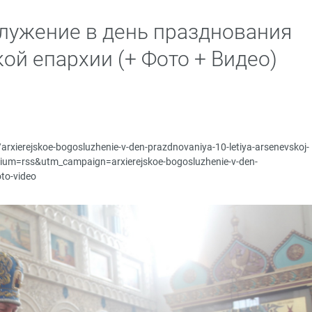
лужение в день празднования
ой епархии (+ Фото + Видео)
u/arxierejskoe-bogosluzhenie-v-den-prazdnovaniya-10-letiya-arsenevskoj-
ium=rss&utm_campaign=arxierejskoe-bogosluzhenie-v-den-
oto-video