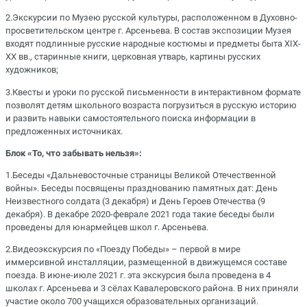
2.Экскурсии по Музею русской культуры, расположенном в Духовно-
просветительском центре г. Арсеньева. В состав экспозиции Музея
входят подлинные русские народные костюмы и предметы быта XIX-
XX вв., старинные книги, церковная утварь, картины русских
художников;
3.Квесты и уроки по русской письменности в интерактивном формате
позволят детям школьного возраста погрузиться в русскую историю
и развить навыки самостоятельного поиска информации в
предложенных источниках.
Блок «То, что забывать нельзя»:
1.Беседы «Дальневосточные страницы Великой Отечественной
войны». Беседы посвящены празднованию памятных дат: День
Неизвестного солдата (3 декабря) и День Героев Отечества (9
декабря). В декабре 2020-феврале 2021 года такие беседы были
проведены для юнармейцев школ г. Арсеньева.
2.Видеоэкскурсия по «Поезду Победы» – первой в мире
иммерсивной инсталляции, размещенной в движущемся составе
поезда. В июне-июле 2021 г. эта экскурсия была проведена в 4
школах г. Арсеньева и 3 сёлах Кавалеровского района. В них приняли
участие около 700 учащихся образовательных организаций.