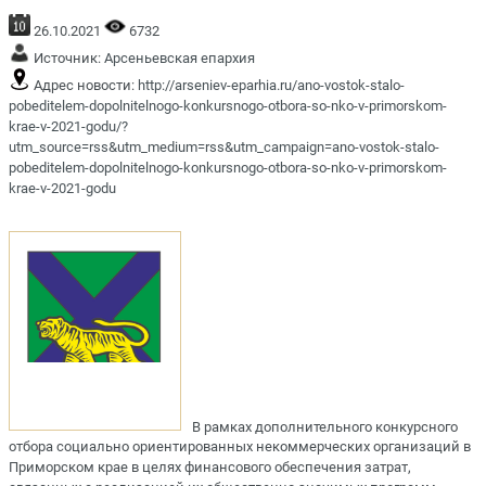
26.10.2021
6732
Источник:
Арсеньевская епархия
Адрес новости:
http://arseniev-eparhia.ru/ano-vostok-stalo-
pobeditelem-dopolnitelnogo-konkursnogo-otbora-so-nko-v-primorskom-
krae-v-2021-godu/?
utm_source=rss&utm_medium=rss&utm_campaign=ano-vostok-stalo-
pobeditelem-dopolnitelnogo-konkursnogo-otbora-so-nko-v-primorskom-
krae-v-2021-godu
В рамках дополнительного конкурсного
отбора социально ориентированных некоммерческих организаций в
Приморском крае в целях финансового обеспечения затрат,