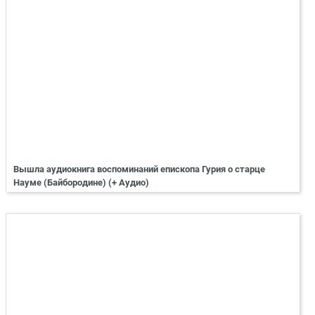
Вышла аудиокнига воспоминаний епископа Гурия о старце
Науме (Байбородине) (+ Аудио)