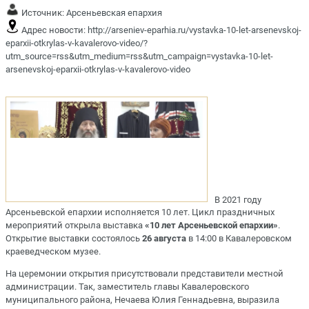
Источник:
Арсеньевская епархия
Адрес новости:
http://arseniev-eparhia.ru/vystavka-10-let-arsenevskoj-
eparxii-otkrylas-v-kavalerovo-video/?
utm_source=rss&utm_medium=rss&utm_campaign=vystavka-10-let-
arsenevskoj-eparxii-otkrylas-v-kavalerovo-video
В 2021 году
Арсеньевской епархии исполняется 10 лет. Цикл праздничных
мероприятий открыла выставка
«10 лет Арсеньевской епархии»
.
Открытие выставки состоялось
26 августа
в 14:00 в Кавалеровском
краеведческом музее.
На церемонии открытия присутствовали представители местной
администрации. Так, заместитель главы Кавалеровского
муниципального района, Нечаева Юлия Геннадьевна, выразила