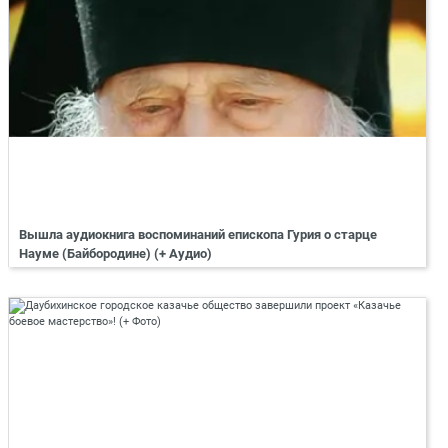
Вышла аудиокнига воспоминаний епископа Гурия о старце
Науме (Байбородине) (+ Аудио)