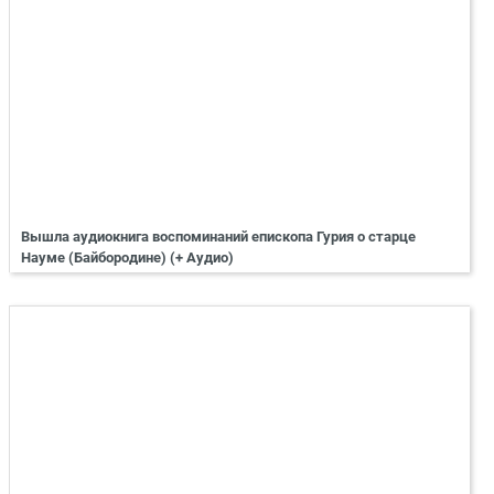
Вышла аудиокнига воспоминаний епископа Гурия о старце
Науме (Байбородине) (+ Аудио)