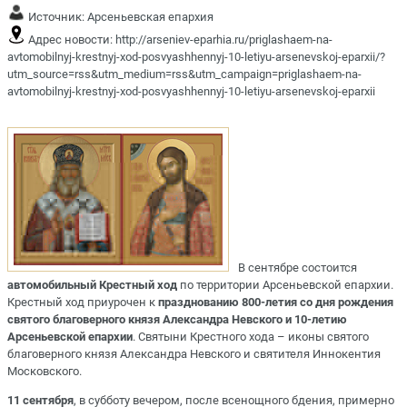
Источник:
Арсеньевская епархия
Адрес новости:
http://arseniev-eparhia.ru/priglashaem-na-
avtomobilnyj-krestnyj-xod-posvyashhennyj-10-letiyu-arsenevskoj-eparxii/?
utm_source=rss&utm_medium=rss&utm_campaign=priglashaem-na-
avtomobilnyj-krestnyj-xod-posvyashhennyj-10-letiyu-arsenevskoj-eparxii
В сентябре состоится
автомобильный Крестный ход
по территории Арсеньевской епархии.
Крестный ход приурочен к
празднованию 800-летия со дня рождения
святого благоверного князя Александра Невского и 10-летию
Арсеньевской епархии
. Святыни Крестного хода –
иконы святого
благоверного князя Александра Невского и святителя Иннокентия
Московского.
11 сентября
, в субботу вечером, после всенощного бдения, примерно