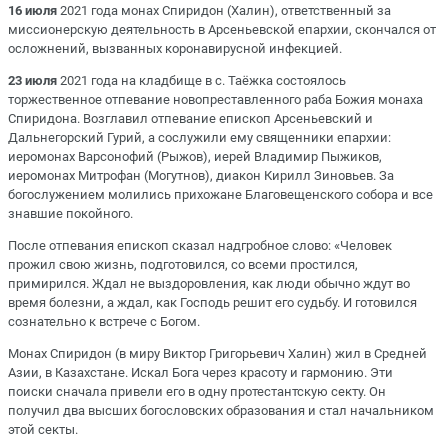
16 июля
2021 года монах Спиридон (Халин), ответственный за
миссионерскую деятельность в Арсеньевской епархии, скончался от
осложнений, вызванных коронавирусной инфекцией.
23 июля
2021 года на кладбище в с. Таёжка состоялось
торжественное отпевание новопреставленного раба Божия монаха
Спиридона. Возглавил отпевание епископ Арсеньевский и
Дальнегорский Гурий, а сослужили ему священники епархии:
иеромонах Варсонофий (Рыжов), иерей Владимир Пыжиков,
иеромонах Митрофан (Могутнов), диакон Кирилл Зиновьев. За
богослужением молились прихожане Благовещенского собора и все
знавшие покойного.
После отпевания епископ сказал надгробное слово: «Человек
прожил свою жизнь, подготовился, со всеми простился,
примирился. Ждал не выздоровления, как люди обычно ждут во
время болезни, а ждал, как Господь решит его судьбу. И готовился
сознательно к встрече с Богом.
Монах Спиридон (в миру Виктор Григорьевич Халин) жил в Средней
Азии, в Казахстане. Искал Бога через красоту и гармонию. Эти
поиски сначала привели его в одну протестантскую секту. Он
получил два высших богословских образования и стал начальником
этой секты.