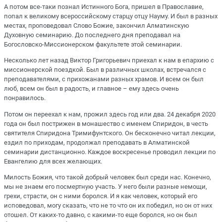
А потом все-таки познал Истинного Бога, пришел в Православие,
попал к великому всероссийскому старцу отцу Науму. И был в разных
местах, проповедовал Слово Божие, закончил Алматинскую
Духовную семинарию. До последнего дня преподавал на
Богословско-Миссионерском факультете этой семинарии.
Несколько лет назад Виктор Григорьевич приехал к нам в епархию с
миссионерской поездкой. Был в различных школах, встречался с
преподавателями, с прихожанами разных храмов. И всем он был
люб, всем он был в радость, и главное – ему здесь очень
понравилось.
Потом он переехал к нам, прожил здесь год или два. 24 декабря 2020
года он был пострижен в монашество с именем Спиридон, в честь
святителя Спиридона Тримифунтского. Он бесконечно читал лекции,
ездил по приходам, продолжал преподавать в Алматинской
семинарии дистанционно. Каждое воскресенье проводил лекции по
Евангелию для всех желающих.
Милость Божия, что такой добрый человек был среди нас. Конечно,
мы не знаем его посмертную участь. У него были разные немощи,
грехи, страсти, он с ними боролся. И я как человек, который его
исповедовал, могу сказать, что не то что он их победил, но он от них
отошел. От каких-то давно, с какими-то еще боролся, но он был