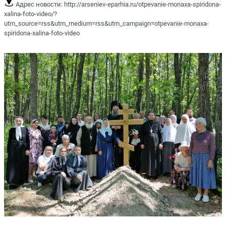
Адрес новости:
http://arseniev-eparhia.ru/otpevanie-monaxa-spiridona-
xalina-foto-video/?
utm_source=rss&utm_medium=rss&utm_campaign=otpevanie-monaxa-
spiridona-xalina-foto-video