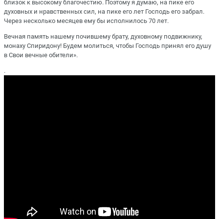
близок к высокому благочестию. Поэтому я думаю, на пике его
духовных и нравственных сил, на пике его лет Господь его забрал.
Через несколько месяцев ему бы исполнилось 70 лет.
Вечная память нашему почившему брату, духовному подвижнику,
монаху Спиридону! Будем молиться, чтобы Господь принял его душу
в Свои вечные обители».
.