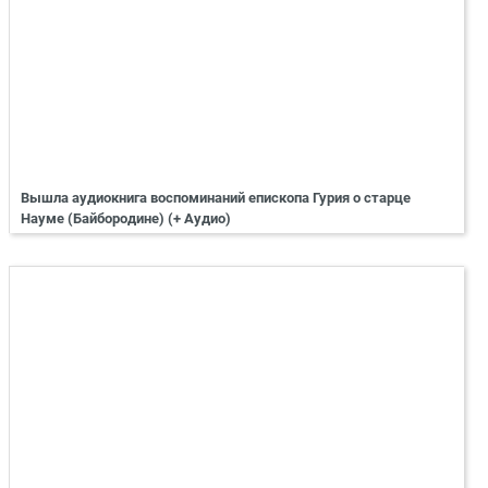
Вышла аудиокнига воспоминаний епископа Гурия о старце
Науме (Байбородине) (+ Аудио)