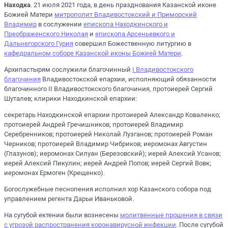
Находка
. 21 июля 2021 года, в день празднования Казанской иконе
Божией Матери
митрополит Владивостокский и Приморский
Владимир
в сослужении
епископа Находкинского и
Преображенского Николая
и
епископа Арсеньевкого и
Дальнегорского Гурия
совершил Божественную литургию в
кафедральном соборе Казанской иконы Божией Матери
.
Архипастырям сослужили благочинный
I Владивостокского
благочиния
Владивостокской епархии, исполняющий обязанности
благочинного II Владивостокского благочиния, протоиерей Сергий
Шуталев; клирики Находкинской епархии:
секретарь Находкинской епархии протоиерей Александр Коваленко;
протоиерей Андрей Гречишников; протоиерей Владимир
Серебренников; протоиерей Николай Лузганов; протоиерей Роман
Черников; протоиерей Владимир Чибриков; иеромонах Августин
(Глазунов); иеромонах Силуан (Березовский); иерей Алексий Усанов;
иерей Алексий Пикулин; иерей Андрей Попов; иерей Сергий Вовк;
иеромонах Ермоген (Крещенко).
Богослужебные песнопения исполнил хор Казанского собора под
управлением регента Дарьи Иваньковой.
На сугубой ектении были вознесены
молитвенные прошения в связи
с угрозой распространения коронавирусной инфекции
. После сугубой