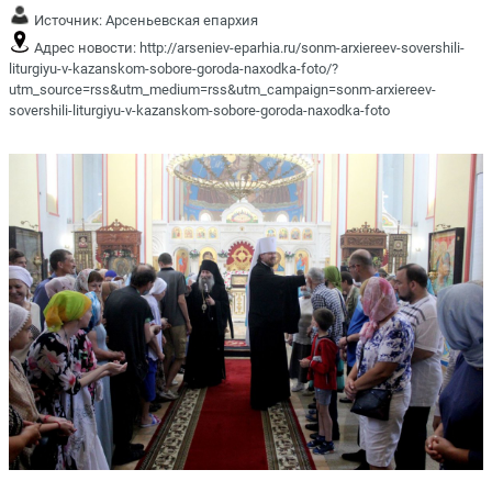
Источник:
Арсеньевская епархия
Адрес новости:
http://arseniev-eparhia.ru/sonm-arxiereev-sovershili-
liturgiyu-v-kazanskom-sobore-goroda-naxodka-foto/?
utm_source=rss&utm_medium=rss&utm_campaign=sonm-arxiereev-
sovershili-liturgiyu-v-kazanskom-sobore-goroda-naxodka-foto