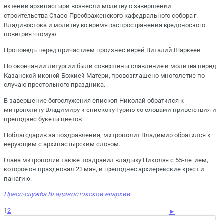
ектении архипастыри вознесли молитву о завершении
строительства Спасо-Преображенского кафедрального собора г.
Владивостока и молитву во время распространения вредоносного
поветрия чтомую.
Проповедь перед причастием произнес иерей Виталий Шаркеев.
По окончании литургии были совершены славление и молитва перед
Казанской иконой Божией Матери, провозглашено многолетие по
случаю престольного праздника.
В завершение богослужения епископ Николай обратился к
митрополиту Владимиру и епископу Гурию со словами приветствия и
преподнес букеты цветов.
Поблагодарив за поздравления, митрополит Владимир обратился к
верующим с архипастырским словом.
Глава митрополии также поздравил владыку Николая с 55-летием,
которое он праздновал 23 мая, и преподнес архиерейские крест и
панагию.
Пресс-служба Владивостокской епархии
1
2
►