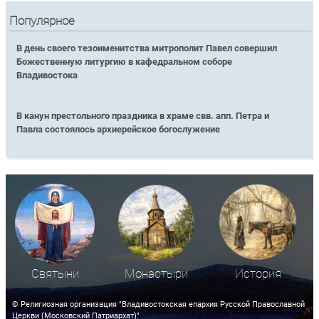
Популярное
В день своего тезоименитства митрополит Павел совершил
Божественную литургию в кафедральном соборе
Владивостока
В канун престольного праздника в храме свв. апп. Петра и
Павла состоялось архиерейское богослужение
Святыни
Монастыри
История
© Религиозная организация "Владивостокская епархия Русской Православной
Церкви (Московский Патриархат)"