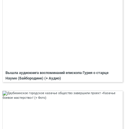
Вышла аудиокнига воспоминаний епископа Гурия о старце
Науме (Байбородине) (+ Аудио)