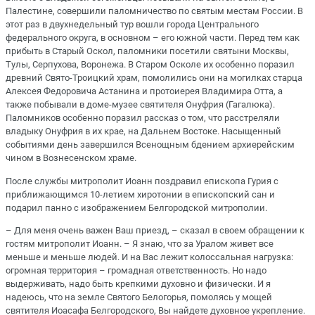
Палестине, совершили паломничество по святым местам России. В
этот раз в двухнедельный тур вошли города Центрального
федерального округа, в основном – его южной части. Перед тем как
прибыть в Старый Оскол, паломники посетили святыни Москвы,
Тулы, Серпухова, Воронежа. В Старом Осколе их особенно поразил
древний Свято-Троицкий храм, помолились они на могилках старца
Алексея Федоровича Астанина и протоиерея Владимира Отта, а
также побывали в доме-музее святителя Онуфрия (Гагалюка).
Паломников особенно поразил рассказ о том, что расстреляли
владыку Онуфрия в их крае, на Дальнем Востоке. Насыщенный
событиями день завершился Всенощным бдением архиерейским
чином в Вознесенском храме.
После службы митрополит Иоанн поздравил епископа Гурия с
приближающимся 10-летием хиротонии в епископский сан и
подарил панно с изображением Белгородской митрополии.
– Для меня очень важен Ваш приезд, – сказал в своем обращении к
гостям митрополит Иоанн. – Я знаю, что за Уралом живет все
меньше и меньше людей. И на Вас лежит колоссальная нагрузка:
огромная территория – громадная ответственность. Но надо
выдерживать, надо быть крепкими духовно и физически. И я
надеюсь, что на земле Святого Белогорья, помолясь у мощей
святителя Иоасафа Белгородского, Вы найдете духовное укрепление.