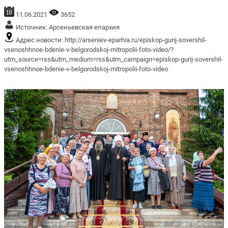
11.06.2021
3652
Источник:
Арсеньевская епархия
Адрес новости:
http://arseniev-eparhia.ru/episkop-gurij-sovershil-
vsenoshhnoe-bdenie-v-belgorodskoj-mitropolii-foto-video/?
utm_source=rss&utm_medium=rss&utm_campaign=episkop-gurij-sovershil-
vsenoshhnoe-bdenie-v-belgorodskoj-mitropolii-foto-video