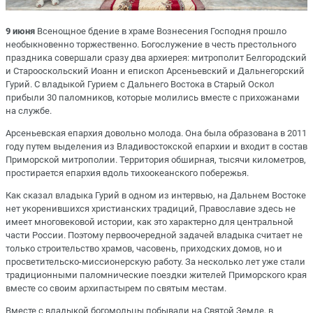
9 июня
Всенощное бдение в храме Вознесения Господня прошло
необыкновенно торжественно. Богослужение в честь престольного
праздника совершали сразу два архиерея: митрополит Белгородский
и Старооскольский Иоанн и епископ Арсеньевский и Дальнегорский
Гурий. С владыкой Гурием с Дальнего Востока в Старый Оскол
прибыли 30 паломников, которые молились вместе с прихожанами
на службе.
Арсеньевская епархия довольно молода. Она была образована в 2011
году путем выделения из Владивостокской епархии и входит в состав
Приморской митрополии. Территория обширная, тысячи километров,
простирается епархия вдоль тихоокеанского побережья.
Как сказал владыка Гурий в одном из интервью, на Дальнем Востоке
нет укоренившихся христианских традиций, Православие здесь не
имеет многовековой истории, как это характерно для центральной
части России. Поэтому первоочередной задачей владыка считает не
только строительство храмов, часовень, приходских домов, но и
просветительско-миссионерскую работу. За несколько лет уже стали
традиционными паломнические поездки жителей Приморского края
вместе со своим архипастырем по святым местам.
Вместе с владыкой богомольцы побывали на Святой Земле, в