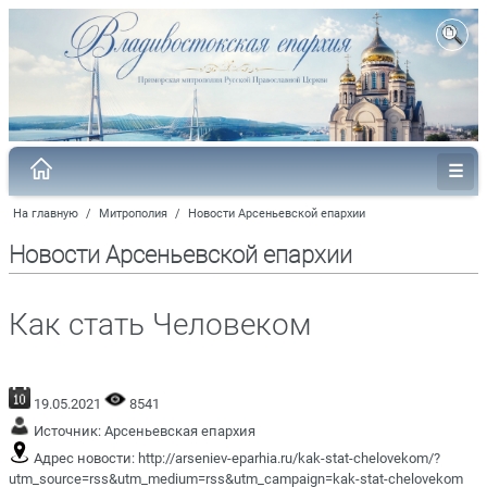
На главную
/
Митрополия
/
Новости Арсеньевской епархии
Новости Арсеньевской епархии
Как стать Человеком
19.05.2021
8541
Источник:
Арсеньевская епархия
Адрес новости:
http://arseniev-eparhia.ru/kak-stat-chelovekom/?
utm_source=rss&utm_medium=rss&utm_campaign=kak-stat-chelovekom