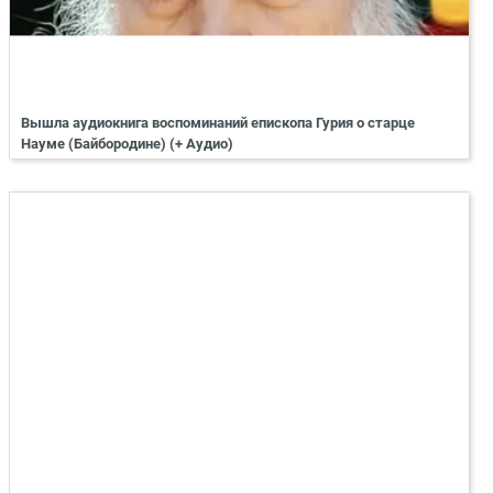
Вышла аудиокнига воспоминаний епископа Гурия о старце
Науме (Байбородине) (+ Аудио)