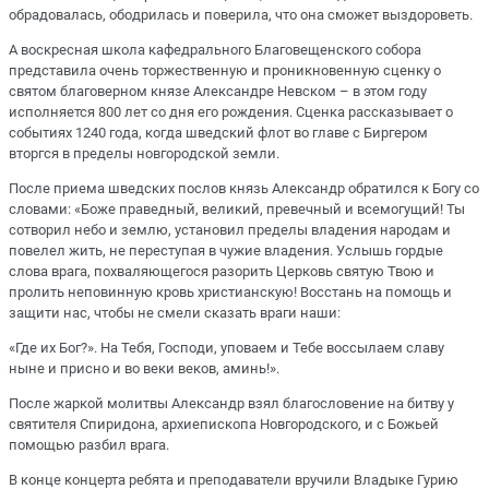
обрадовалась, ободрилась и поверила, что она сможет выздороветь.
А воскресная школа кафедрального Благовещенского собора
представила очень торжественную и проникновенную сценку о
святом благоверном князе Александре Невском – в этом году
исполняется 800 лет со дня его рождения. Сценка рассказывает о
событиях 1240 года, когда шведский флот во главе с Биргером
вторгся в пределы новгородской земли.
После приема шведских послов князь Александр обратился к Богу со
словами: «Боже праведный, великий, превечный и всемогущий! Ты
сотворил небо и землю, установил пределы владения народам и
повелел жить, не переступая в чужие владения. Услышь гордые
слова врага, похваляющегося разорить Церковь святую Твою и
пролить неповинную кровь христианскую! Восстань на помощь и
защити нас, чтобы не смели сказать враги наши:
«Где их Бог?». На Тебя, Господи, уповаем и Тебе воссылаем славу
ныне и присно и во веки веков, аминь!».
После жаркой молитвы Александр взял благословение на битву у
святителя Спиридона, архиепископа Новгородского, и с Божьей
помощью разбил врага.
В конце концерта ребята и преподаватели вручили Владыке Гурию