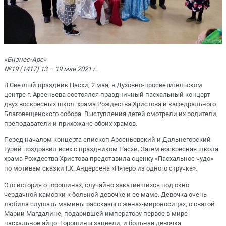
«Бизнес-Арс»
№19 (1417) 13 – 19 мая 2021 г.
В Светлый праздник Пасхи, 2 мая, в Духовно-просветительском
центре г. Арсеньева состоялся праздничный пасхальный концерт
двух воскресных школ: храма Рождества Христова и кафедрального
Благовещенского собора. Выступления детей смотрели их родители,
преподаватели и прихожане обоих храмов.
Перед началом концерта епископ Арсеньевский и Дальнегорский
Гурий поздравил всех с праздником Пасхи. Затем воскресная школа
храма Рождества Христова представила сценку «Пасхальное чудо»
по мотивам сказки Г.Х. Андерсена «Пятеро из одного стручка».
Это история о горошинах, случайно закатившихся под окно
чердачной каморки к больной девочке и ее маме. Девочка очень
любила слушать мамины рассказы о женах-мироносицах, о святой
Марии Магдалине, подарившей императору первое в мире
пасхальное яйцо. Горошины зацвели, и больная девочка