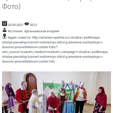
Фото)
20.05.2021
8312
Источник:
Арсеньевская епархия
Адрес новости:
http://arseniev-eparhia.ru/i-skazka-i-podlinnaya-
istoriya-pasxalnyj-koncert-voskresnyx-shkol-g-arseneva-sostoyalsya-v-
duxovno-prosvetitelskom-centre-foto/?
utm_source=rss&utm_medium=rss&utm_campaign=i-skazka-i-podlinnaya-
istoriya-pasxalnyj-koncert-voskresnyx-shkol-g-arseneva-sostoyalsya-v-
duxovno-prosvetitelskom-centre-foto