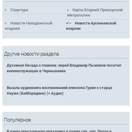
Структура
Карты Епархий Приморской
Митрополии
Новости Находкинской
Новости Арсеньевской
епархии
епархии
Другие новости раздела
Духовная беседа о главном: иерей Владимир Пыжиков посетил
военнослужащих в Чернышевке
Вышла аудиокнига воспоминаний епископа Гурия о старце
Науме (Байбородине) (+ Аудио)
Популярное
В канун престольного праздника в храме свв. апп. Петра и