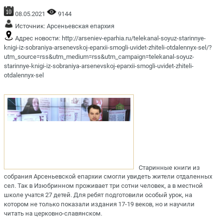
08.05.2021
9144
Источник:
Арсеньевская епархия
Адрес новости:
http://arseniev-eparhia.ru/telekanal-soyuz-starinnye-
knigi-iz-sobraniya-arsenevskoj-eparxii-smogli-uvidet-zhiteli-otdalennyx-sel/?
utm_source=rss&utm_medium=rss&utm_campaign=telekanal-soyuz-
starinnye-knigi-iz-sobraniya-arsenevskoj-eparxii-smogli-uvidet-zhiteli-
otdalennyx-sel
Старинные книги из
собрания Арсеньевской епархии смогли увидеть жители отдаленных
сел. Так в Изюбринном проживает три сотни человек, а в местной
школе учатся 27 детей. Для ребят подготовили особый урок, на
котором не только показали издания 17-19 веков, но и научили
читать на церковно-славянском.