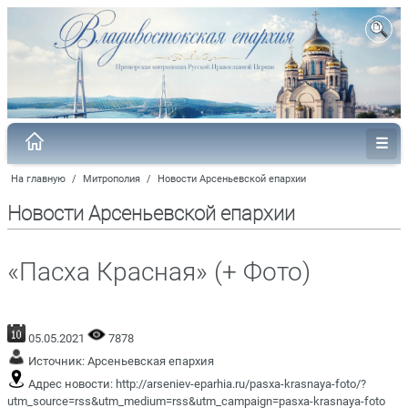
На главную
/
Митрополия
/
Новости Арсеньевской епархии
Новости Арсеньевской епархии
«Пасха Красная» (+ Фото)
05.05.2021
7878
Источник:
Арсеньевская епархия
Адрес новости:
http://arseniev-eparhia.ru/pasxa-krasnaya-foto/?
utm_source=rss&utm_medium=rss&utm_campaign=pasxa-krasnaya-foto