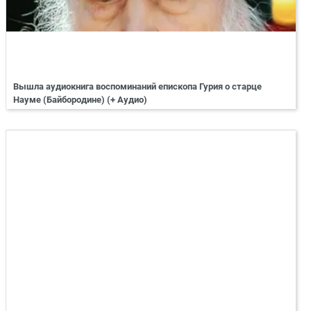
Вышла аудиокнига воспоминаний епископа Гурия о старце
Науме (Байбородине) (+ Аудио)