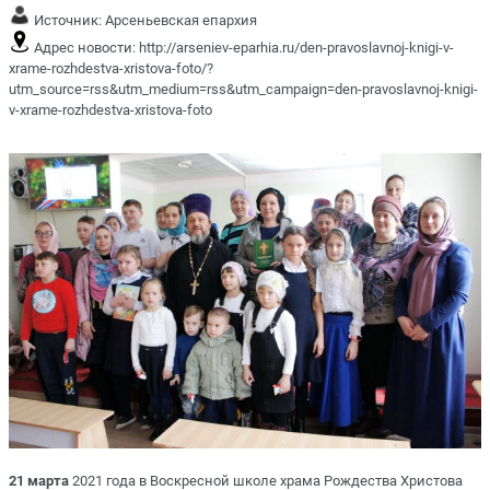
Источник:
Арсеньевская епархия
Адрес новости:
http://arseniev-eparhia.ru/den-pravoslavnoj-knigi-v-
xrame-rozhdestva-xristova-foto/?
utm_source=rss&utm_medium=rss&utm_campaign=den-pravoslavnoj-knigi-
v-xrame-rozhdestva-xristova-foto
21 марта
2021 года в Воскресной школе храма Рождества Христова