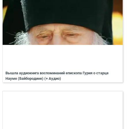
Вышла аудиокнига воспоминаний епископа Гурия о старце
Науме (Байбородине) (+ Аудио)