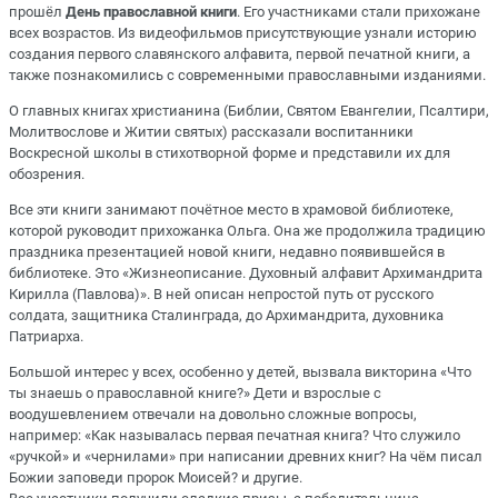
прошёл
День православной книги
. Его участниками стали прихожане
всех возрастов. Из видеофильмов присутствующие узнали историю
создания первого славянского алфавита, первой печатной книги, а
также познакомились с современными православными изданиями.
О главных книгах христианина (Библии, Святом Евангелии, Псалтири,
Молитвослове и Житии святых) рассказали воспитанники
Воскресной школы в стихотворной форме и представили их для
обозрения.
Все эти книги занимают почётное место в храмовой библиотеке,
которой руководит прихожанка Ольга. Она же продолжила традицию
праздника презентацией новой книги, недавно появившейся в
библиотеке. Это «Жизнеописание. Духовный алфавит Архимандрита
Кирилла (Павлова)». В ней описан непростой путь от русского
солдата, защитника Сталинграда, до Архимандрита, духовника
Патриарха.
Большой интерес у всех, особенно у детей, вызвала викторина «Что
ты знаешь о православной книге?» Дети и взрослые с
воодушевлением отвечали на довольно сложные вопросы,
например: «Как называлась первая печатная книга? Что служило
«ручкой» и «чернилами» при написании древних книг? На чём писал
Божии заповеди пророк Моисей? и другие.