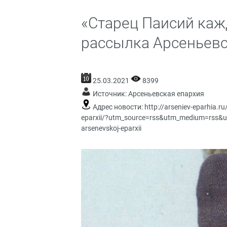
«Старец Паисий каж
рассылка Арсеньевс
25.03.2021
8399
Источник:
Арсеньевская епархия
Адрес новости:
http://arseniev-eparhia.r
eparxii/?utm_source=rss&utm_medium=rss&ut
arsenevskoj-eparxii