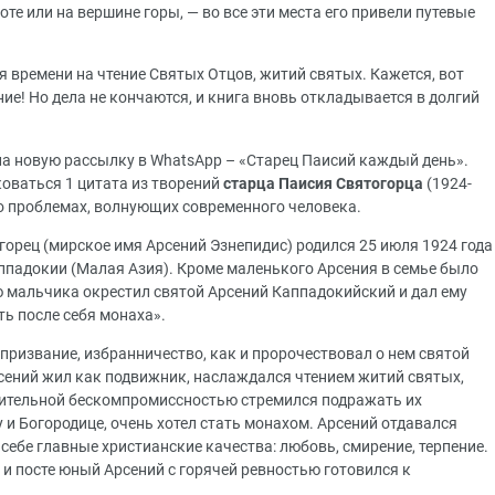
оте или на вершине горы, — во все эти места его привели путевые
тся времени на чтение Святых Отцов, житий святых. Кажется, вот
ение! Но дела не кончаются, и книга вновь откладывается в долгий
ла новую рассылку в WhatsApp – «Старец Паисий каждый день».
коваться 1 цитата из творений
старца Паисия Святогорца
(1924-
т о проблемах, волнующих современного человека.
орец (мирское имя Арсений Эзнепидис) родился 25 июля 1924 года
аппадокии (Малая Азия). Кроме маленького Арсения в семье было
ю мальчика окрестил святой Арсений Каппадокийский и дал ему
ть после себя монаха».
призвание, избранничество, как и пророчествовал о нем святой
рсений жил как подвижник, наслаждался чтением житий святых,
вительной бескомпромиссностью стремился подражать их
и Богородице, очень хотел стать монахом. Арсений отдавался
себе главные христианские качества: любовь, смирение, терпение.
 и посте юный Арсений с горячей ревностью готовился к