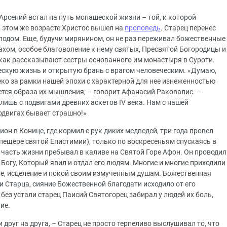
у Арсений встал на путь монашеской жизни – той, к которой
 в этом же возрасте Христос вышел на
проповедь
. Старец перенес
подом. Еще, будучи мирянином, он не раз переживал божественные
ахом, особое благоволение к нему святых, Пресвятой Богородицы и
как рассказывают сестры основанного им монастыря в Суроти.
ескую жизнь и открытую брань с врагом человеческим. «Думаю,
еко за рамки нашей эпохи с характерной для нее изнеженностью
ется образа их мышления, – говорит Афанасий Раковалис. –
ишь с подвигами древних аскетов IV века. Нам с нашей
одвигах бывает страшно!»
н в Конице, где кормил с рук диких медведей, три года провел
 пещере святой Епистимии), только по воскресеньям спускаясь в
часть жизни пребывал в каливе на Святой Горе Афон. Он проводил
 Богу, Который явил и отдал его людям. Многие и многие приходили
ие, исцеление и покой своим измученным душам. Божественная
 Старца, сияние Божественной благодати исходило от его
ез устали старец Паисий Святогорец забирал у людей их боль,
ие.
друг на друга, – Старец не просто терпеливо выслушивал то, что