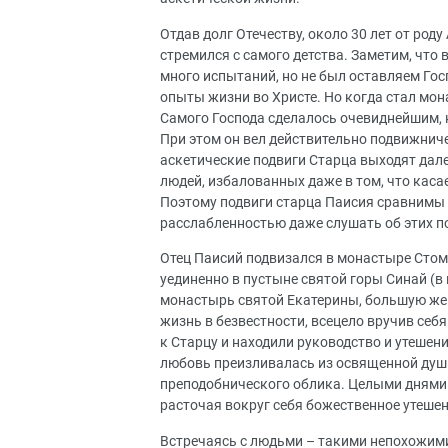
Отдав долг Отечеству, около 30 лет от род
стремился с самого детства. Заметим, что
много испытаний, но не был оставляем Гос
опыты жизни во Христе. Но когда стал мон
Самого Господа сделалось очевиднейшим, 
При этом он вел действительно подвижнич
аскетические подвиги Старца выходят дал
людей, избалованных даже в том, что каса
Поэтому подвиги старца Паисия сравнимы л
расслабленностью даже слушать об этих п
Отец Паисий подвизался в монастыре Стомио
уединенно в пустыне святой горы Синай (в
монастырь святой Екатерины, большую же 
жизнь в безвестности, всецело вручив себя
к Старцу и находили руководство и утешен
любовь преизливалась из освященной души
преподобнического облика. Целыми днями б
расточая вокруг себя божественное утешен
Встречаясь с людьми – такими непохожими 