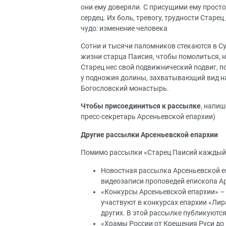
они ему доверяли. С присущими ему прост
сердец. Их боль, тревогу, трудности Старе
чудо: изменение человека
Сотни и тысячи паломников стекаются в Су
жизни старца Паисия, чтобы помолиться, на
Старец нес свой подвижнический подвиг, 
у подножия долины, захватывающий вид на
Богословский монастырь.
Чтобы присоединиться к рассылке
, напиш
пресс-секретарь Арсеньевской епархии)
Другие рассылки Арсеньевской епархии
Помимо рассылки «Старец Паисий каждый д
Новостная рассылка Арсеньевской е
видеозаписи проповедей епископа Ар
«Конкурсы Арсеньевской епархии» – 
участвуют в конкурсах епархии «Лира
других. В этой рассылке публикуютс
«Храмы России от Крещения Руси до П