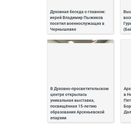
Духовная беседа о главном:
Выш
иерей Владимир Пыжиков
вос
посетил военнослужащих в
Гур
Чернышевке
(Ба
В Духовно-просветительском
Арх
центре открылась
в Н
уникальная выставка,
Пят
посвящённая 15-летию
Бор
образования Арсеньевской
Дал
епархии