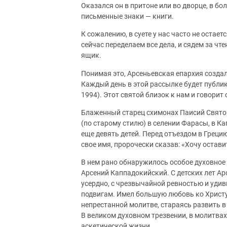
Оказался он в притоне или во дворце, в бол
письменные знаки — книги.
К сожалению, в суете у нас часто не остае
сейчас переделаем все дела, и сядем за чт
ящик.
Понимая это, Арсеньевская епархия созда
Каждый день в этой рассылке будет публи
1994). Этот святой близок к нам и говори
Блаженный старец схимонах Паисий Святог
(по старому стилю) в селении Фарасы, в К
еще девять детей. Перед отъездом в Греци
свое имя, пророчески сказав: «Хочу остави
В нем рано обнаружилось особое духовное 
Арсений Каппадокийский. С детских лет А
усердно, с чрезвычайной ревностью и уди
подвигам. Имел большую любовь ко Христу 
непрестанной молитве, стараясь развить в 
В великом духовном трезвении, в молитвах
аскетической жизни.