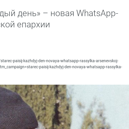
дый день» – новая WhatsApp-
кой епархии
u/starec-paisij-kazhdyj-den-novaya-whatsapp-rassylka-arsenevskoj-
m_campaign=starec-paisij-kazhdyj-den-novaya-whatsapp-rassylka-