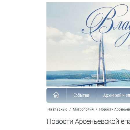
События
Архиерей и е
На главную
/
Митрополия
/
Новости Арсеньев
Новости Арсеньевской еп