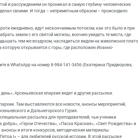
отой и рассуждением он проникал в самую глубину человеческих
ц делал своими. И тогда – неприметным образом – происходило
роти ежедневно, идут нескончаемым потоком, как это было и при
брать земли с его святой могилы, воочию увидеть те места, где
подышать тем же воздухом, насладиться видом на живописное плат
 которую открывается с горы, где расположен Иоанно-
ите в WhatsApp на номер 8-984-141-3456 (Екатерина Придворова,
ень», Арсеньевская епархия ведет и другие рассылки:
пархии. Там выставляются все новости, анонсы мероприятий,
сеньевского и Дальнегорского Гурия.
специальная рассылка для преподавателей, чьи ученики
 добра», «Герои Отечества», «Пасха Красная», «Свет Рождества» и
я анонсы и итоги конкурсов, методические материалы.
етра I» – для любителей русской истории. В этой рассылке