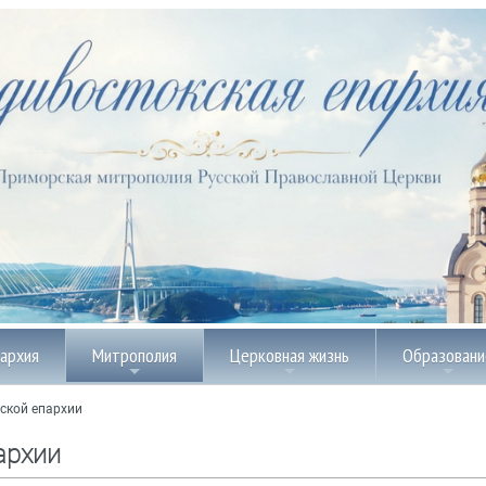
пархия
Митрополия
Церковная жизнь
Образовани
ской епархии
архии