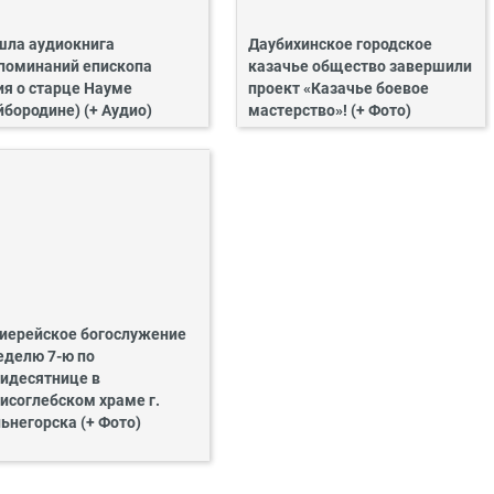
ла аудиокнига
Даубихинское городское
поминаний епископа
казачье общество завершили
ия о старце Науме
проект «Казачье боевое
йбородине) (+ Аудио)
мастерство»! (+ Фото)
иерейское богослужение
еделю 7-ю по
идесятнице в
исоглебском храме г.
ьнегорска (+ Фото)