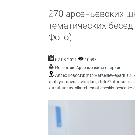
270 арсеньевских ш
тематических бесед
Фото)
02.03.2021
10598
Источник:
Арсеньевская епархия
Адрес новости:
http://arseniev-eparhia.r
ko-dnyu-pravoslavnoj-knigi-foto/?utm_sour
stanut-uchastnikami-tematicheskix-besed-ko-