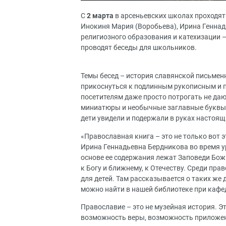
С
2 марта
в арсеньевских школах проходят
Инокиня Мария (Воробьева), Ирина Геннад
религиозного образования и катехизации 
проводят беседы для школьников.
Темы бесед – история славянской письменн
прикоснуться к подлинным рукописным и п
посетителям даже просто потрогать не даю
миниатюры и необычные заглавные буквы,
дети увидели и подержали в руках настоящ
«Православная книга – это не только вот э
Ирина Геннадьевна Бердникова во время ур
основе ее содержания лежат Заповеди Божии
к Богу и ближнему, к Отечеству. Среди пр
для детей. Там рассказывается о таких же 
можно найти в нашей библиотеке при каф
Православие – это не музейная история. Э
возможность веры, возможность приложения