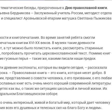
 тематические беседы, приуроченные к
Дню православной книги
.
ьевна Бердникова – Заслуженный учитель России, методист отдела
– и специалист Арсеньевской епархии матушка Светлана Пыжикова
ости и книгопечатания. Во время занятий ребята смогли
ечатным книгам XVI-XX веков. В музеях такие древности
т, а тут можно было полистать книги, рассмотреть старинные
 попробовать прочитать церковнославянский текст. Помимо книг
ие гусиные перья – такие же, какими писали наши предки.
ти древние экспонаты, которые вы видите сегодня, – рассказала
ока. – Православная книга – это книга, которая несет добро. В
, представление о совести человека, о его призвании, о его любви
авославных книг есть очень много хорошей современной литературы
детях как вы, о таких же ситуациях школьной и личной жизни. Их
едральном Благовещенском соборе.
то очень интересный, живой и богатый мир, который дает человеку
 всех его душевных и телесных сил на благо Богу и людям».