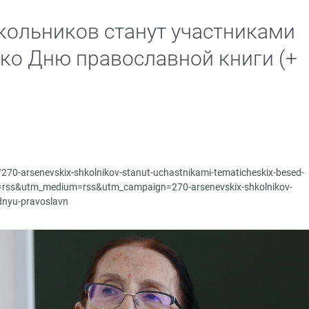
кольников станут участниками
 ко Дню православной книги (+
u/270-arsenevskix-shkolnikov-stanut-uchastnikami-tematicheskix-besed-
ce=rss&utm_medium=rss&utm_campaign=270-arsenevskix-shkolnikov-
dnyu-pravoslavn