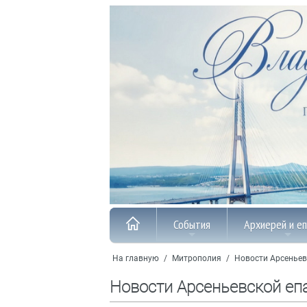
События
Архиерей и е
На главную
/
Митрополия
/
Новости Арсеньев
Новости Арсеньевской еп