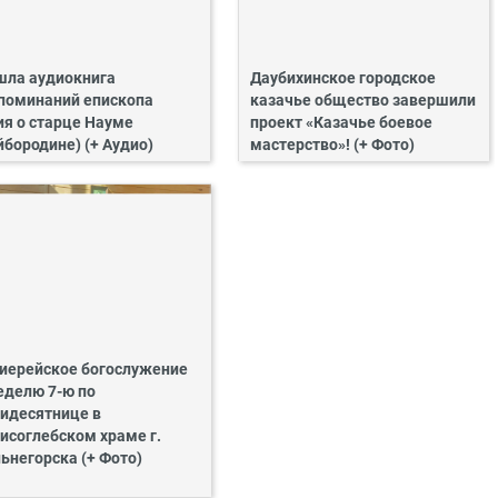
ла аудиокнига
Даубихинское городское
поминаний епископа
казачье общество завершили
ия о старце Науме
проект «Казачье боевое
йбородине) (+ Аудио)
мастерство»! (+ Фото)
иерейское богослужение
еделю 7-ю по
идесятнице в
исоглебском храме г.
ьнегорска (+ Фото)