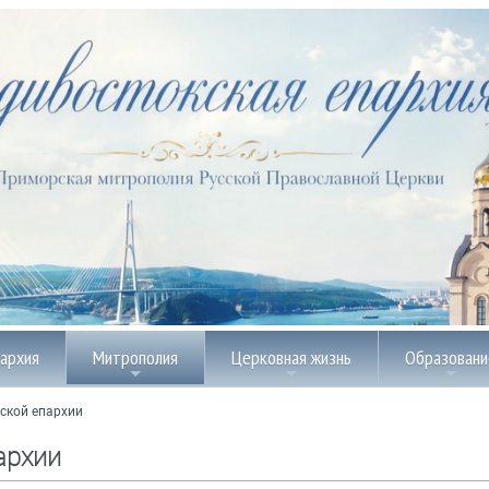
пархия
Митрополия
Церковная жизнь
Образовани
ской епархии
архии