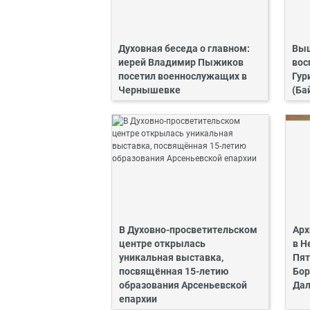
Духовная беседа о главном:
Выш
иерей Владимир Пыжиков
вос
посетил военнослужащих в
Гур
Чернышевке
(Ба
В Духовно-просветительском
Арх
центре открылась
в Н
уникальная выставка,
Пят
посвящённая 15-летию
Бор
образования Арсеньевской
Дал
епархии