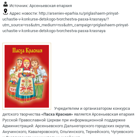
Источник:
Арсеньевская епархия
Адрес новости:
http://arseniev-eparhia.ru/priglashaem-prinyat-
uchastie-v-konkurse-detskogo-tvorchestva-pasxa-krasnaya/?
utm_source=rss&utm_medium=rss&utm_campaign=priglashaem-prinyat-
uchastie-v-konkurse-detskogo-tvorchestva-pasxa-krasnaya
Учредителем и организатором конкурса
детского творчества
«Пасха Красная»
является Арсеньевская епархия
Русской Православной Церкви при информационной поддержке
Администраций: Арсеньевского Дальнегорского городских округов,
Анучинского, Кавалеровского, Ольгинского, Тернейского, Чугуевского