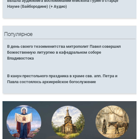
Вышла аудиокнига воспоминаний епископа Гурия о старце
Науме (Байбородине) (+ Аудио)
Популярное
В день своего тезоименитства митрополит Павел совершил
Божественную литургию в кафедральном соборе
Владивостока
В канун престольного праздника в храме свв. апп. Петра и
Павла состоялось архиерейское богослужение