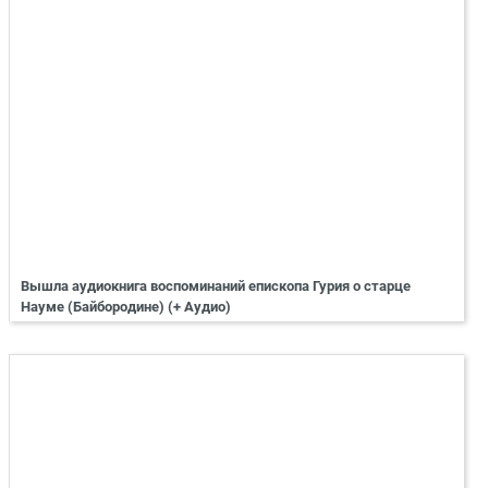
Вышла аудиокнига воспоминаний епископа Гурия о старце
Науме (Байбородине) (+ Аудио)