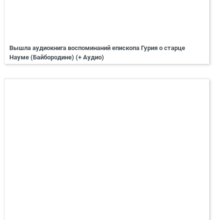
Вышла аудиокнига воспоминаний епископа Гурия о старце
Науме (Байбородине) (+ Аудио)