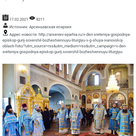
17.02.2021
8211
Источник:
Арсеньевская епархия
Адрес новости:
http://arseniev-eparhia.ru/v-den-sreteniya-gospodnya-
episkop-gurij-sovershil-bozhestvennuyu-liturgiyu-v-g-shuya-ivanovskoj-
oblasti-foto/?utm_source=rss&utm_medium=rss&utm_campaign=v-den-
sreteniya-gospodnya-episkop-gurij-sovershil-bozhestvennuyu-liturgiyu-