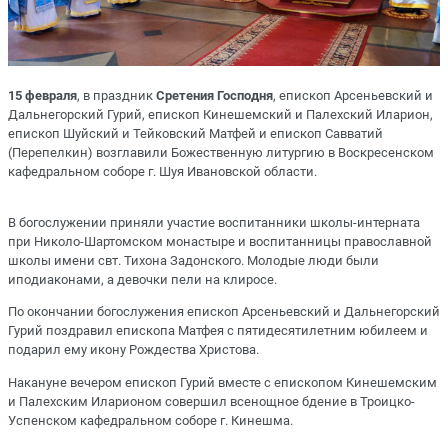
15 февраля
, в праздник
Сретения Господня
, епископ Арсеньевский и
Дальнегорский Гурий, епископ Кинешемский и Палехский Иларион,
епископ Шуйский и Тейковский Матфей и епископ Савватий
(Перепелкин) возглавили Божественную литургию в Воскресенском
кафедральном соборе г. Шуя Ивановской области.
В богослужении приняли участие воспитанники школы-интерната
при Николо-Шартомском монастыре и воспитанницы православной
школы имени свт. Тихона Задонского. Молодые люди были
иподиаконами, а девочки пели на клиросе.
По окончании богослужения епископ Арсеньевский и Дальнегорский
Гурий поздравил епископа Матфея с пятидесятилетним юбилеем и
подарил ему икону Рождества Христова.
Накануне вечером епископ Гурий вместе с епископом Кинешемским
и Палехским Иларионом совершил всенощное бдение в Троицко-
Успенском кафедральном соборе г. Кинешма.