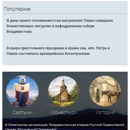
Популярное
В день своего тезоименитства митрополит Павел совершил
Божественную литургию в кафедральном соборе
Владивостока
В канун престольного праздника в храме свв. апп. Петра и
Павла состоялось архиерейское богослужение
Святыни
Монастыри
История
© Религиозная организация "Владивостокская епархия Русской Православной
Церкви (Московский Патриархат)"