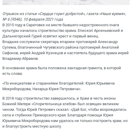
Отрывок из статьи «Сердце горит добротой», газета «Наше время»,
№ 6 (9546), 10 февраля 2021 года
В 2015 году в Саратовке на месте бывшего недостроенного очага
культуры началось строительство храма. Епископ Арсеньевский и
Дальнегорский Гурий освятил крест и первый венец.
Владыке сослужили секретарь епархии протоиерей Александр
Сулема, благочинный Чугуевского района протоиерей Анатолий
Сафонов, иерей Андрей Кузнецов и настоятель будущего храма иерей
Владимир Абрамов.
В основание храма была положена закладная грамота, в которой
есть слова:
«По инициативе и стараниями благодетелей: Юрия Юрьевича
Мокробородова, Назарца Юрия Петровича».
В 2018 году строительство завершилось, и Храм в честь иконы
Божией Матери «Спорительница хлебов» был освящен великим
чином. Тогда Юрий Петрович сказал: «Дай Бог, чтобы возрождались
села и глубинки Приморского края. Благодаря помощи Юрия
Юрьевича Мокробородова нам удалось не только построить храм, но
и благоустроить местную школу.