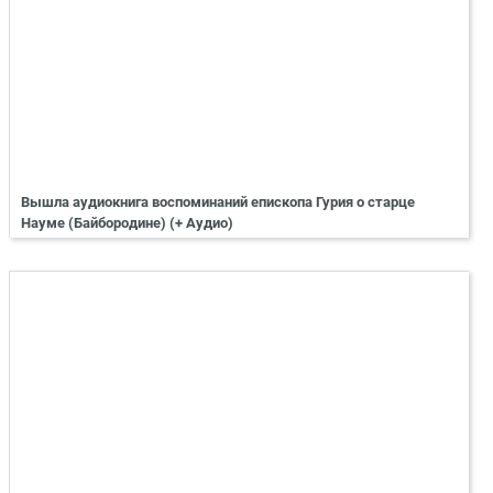
Вышла аудиокнига воспоминаний епископа Гурия о старце
Науме (Байбородине) (+ Аудио)