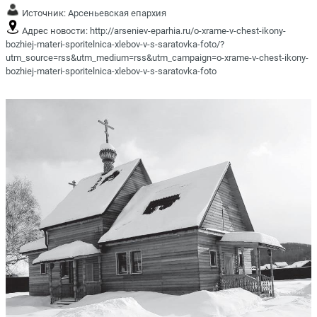
Источник:
Арсеньевская епархия
Адрес новости:
http://arseniev-eparhia.ru/o-xrame-v-chest-ikony-
bozhiej-materi-sporitelnica-xlebov-v-s-saratovka-foto/?
utm_source=rss&utm_medium=rss&utm_campaign=o-xrame-v-chest-ikony-
bozhiej-materi-sporitelnica-xlebov-v-s-saratovka-foto