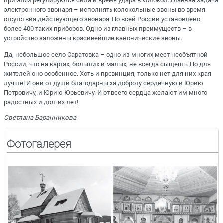
при этом регулируются сила и время удара в колокол. Главная задача
электронного звонаря – исполнять колокольные звоны во время
отсутствия действующего звонаря. По всей России установлено
более 400 таких приборов. Одно из главных преимуществ – в
устройство заложены красивейшие канонические звоны.
Да, небольшое село Саратовка – одно из многих мест необъятной
России, что на картах, больших и малых, не всегда сыщешь. Но для
жителей оно особенное. Хоть и провинция, только нет для них края
лучше! И они от души благодарны за доброту сердечную и Юрию
Петровичу, и Юрию Юрьевичу. И от всего сердца желают им много
радостных и долгих лет!
Светлана Баранникова
Фотогалерея