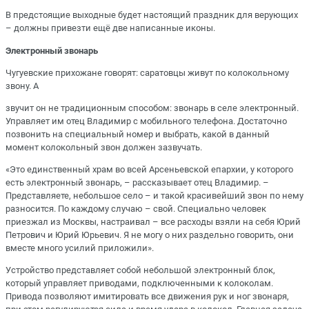
В предстоящие выходные будет настоящий праздник для верующих
– должны привезти ещё две написанные иконы.
Электронный звонарь
Чугуевские прихожане говорят: саратовцы живут по колокольному
звону. А
звучит он не традиционным способом: звонарь в селе электронный.
Управляет им отец Владимир с мобильного телефона. Достаточно
позвонить на специальный номер и выбрать, какой в данный
момент колокольный звон должен зазвучать.
«Это единственный храм во всей Арсеньевской епархии, у которого
есть электронный звонарь, – рассказывает отец Владимир. –
Представляете, небольшое село – и такой красивейший звон по нему
разносится. По каждому случаю – свой. Специально человек
приезжал из Москвы, настраивал – все расходы взяли на себя Юрий
Петрович и Юрий Юрьевич. Я не могу о них раздельно говорить, они
вместе много усилий приложили».
Устройство представляет собой небольшой электронный блок,
который управляет приводами, подключенными к колоколам.
Привода позволяют имитировать все движения рук и ног звонаря,