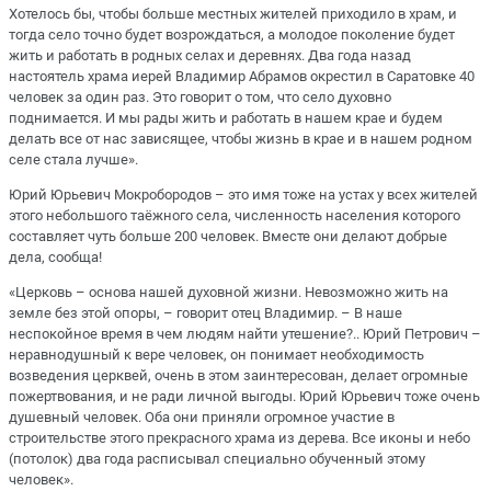
Хотелось бы, чтобы больше местных жителей приходило в храм, и
тогда село точно будет возрождаться, а молодое поколение будет
жить и работать в родных селах и деревнях. Два года назад
настоятель храма иерей Владимир Абрамов окрестил в Саратовке 40
человек за один раз. Это говорит о том, что село духовно
поднимается. И мы рады жить и работать в нашем крае и будем
делать все от нас зависящее, чтобы жизнь в крае и в нашем родном
селе стала лучше».
Юрий Юрьевич Мокробородов – это имя тоже на устах у всех жителей
этого небольшого таёжного села, численность населения которого
составляет чуть больше 200 человек. Вместе они делают добрые
дела, сообща!
«Церковь – основа нашей духовной жизни. Невозможно жить на
земле без этой опоры, – говорит отец Владимир. – В наше
неспокойное время в чем людям найти утешение?.. Юрий Петрович –
неравнодушный к вере человек, он понимает необходимость
возведения церквей, очень в этом заинтересован, делает огромные
пожертвования, и не ради личной выгоды. Юрий Юрьевич тоже очень
душевный человек. Оба они приняли огромное участие в
строительстве этого прекрасного храма из дерева. Все иконы и небо
(потолок) два года расписывал специально обученный этому
человек».