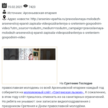
15.02.2021
7423
Источник:
Арсеньевская епархия
Адрес новости:
http://arseniev-eparhia.ru/pravoslavnaya-molodezh-
arsenevskoj-eparxii-zapisala-videopozdravleniya-s-sreteniem-gospodnim-
video/?utm_source=rss&utm_medium=rss&utm_campaign=pravoslavnaya-
molodezh-arsenevskoj-eparxii-zapisala-videopozdravleniya-s-sreteniem-
gospodnim-video
На
Сретение Господне
православная молодежь со всей Арсеньевской епархии каждый год
собирается на
молодежный слёт «Сретенская лыжня».
К сожалению,
в этом году слёт пришлось отменить из-за санитарных ограничений.
Но ребята не унывают: они записали видеопоздравления с
праздником Сретения и Днем православной молодёжи.