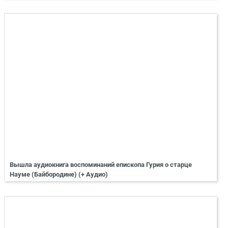
Вышла аудиокнига воспоминаний епископа Гурия о старце
Науме (Байбородине) (+ Аудио)