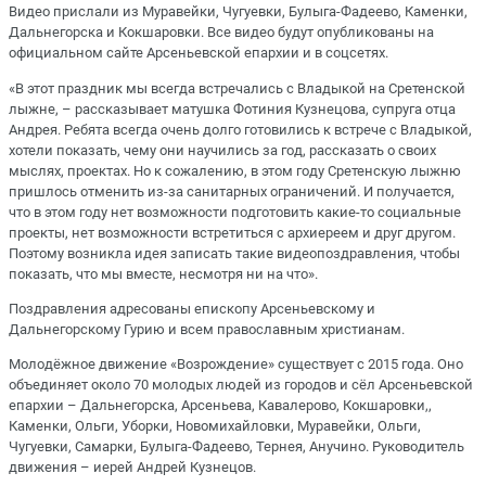
Видео прислали из Муравейки, Чугуевки, Булыга-Фадеево, Каменки,
Дальнегорска и Кокшаровки. Все видео будут опубликованы на
официальном сайте Арсеньевской епархии и в соцсетях.
«В этот праздник мы всегда встречались с Владыкой на Сретенской
лыжне, – рассказывает матушка Фотиния Кузнецова, супруга отца
Андрея. Ребята всегда очень долго готовились к встрече с Владыкой,
хотели показать, чему они научились за год, рассказать о своих
мыслях, проектах. Но к сожалению, в этом году Сретенскую лыжню
пришлось отменить из-за санитарных ограничений. И получается,
что в этом году нет возможности подготовить какие-то социальные
проекты, нет возможности встретиться с архиереем и друг другом.
Поэтому возникла идея записать такие видеопоздравления, чтобы
показать, что мы вместе, несмотря ни на что».
Поздравления адресованы епископу Арсеньевскому и
Дальнегорскому Гурию и всем православным христианам.
Молодёжное движение «Возрождение» существует с 2015 года. Оно
объединяет около 70 молодых людей из городов и сёл Арсеньевской
епархии – Дальнегорска, Арсеньева, Кавалерово, Кокшаровки,,
Каменки, Ольги, Уборки, Новомихайловки, Муравейки, Ольги,
Чугуевки, Самарки, Булыга-Фадеево, Тернея, Анучино. Руководитель
движения – иерей Андрей Кузнецов.