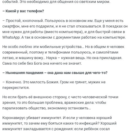
событий. Это необходимо для общения со светским миром.
– Какой у вас телефон?
– Простой, кнопочный. Пользуюсь в основном им. Еще у меня есть
смартфон, мне его подарили, и я не стал отказываться. В поездках он
мне нужен для работы (вместо компьютера), и для быстрой связи в
WhatsApp. А так в основном с документами работаю на компьютере.
Не особо люблю эти мобильные устройства… Но в общем я человек
современный, поэтому и телефонами пользуюсь, и самолётами
летаю, и машину вожу… Наука – нужная вещь. Но она прикладная.
Сама по себе без Бога она ничего не значит.
– Нынешняя пандемия – она дана нам свыше для чего-то?
– Конечно. Это милость Божия. Гром не грянет, мужик не
перекрестится.
Но если брать её внешнюю сторону, с чисто человеческой точки
зрения, то это большая проблема, вражеские дела: чтобы
парализовать общество, экономику остановить…
Коронавирус убивает иммунитет. И если у человека хороший
иммунитет, то зачем ему бояться каких-то инфекций? Хороший
иммунитет закладывается с рождения: если ребёнок сосал