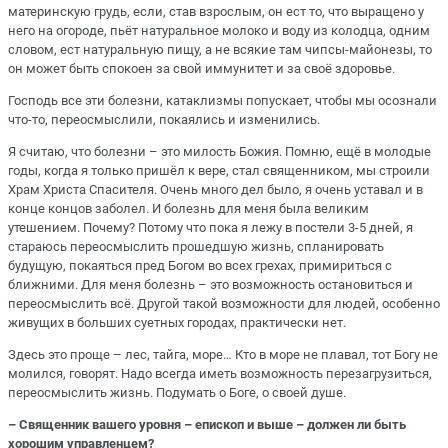
материнскую грудь, если, став взрослым, он ест то, что выращено у
него на огороде, пьёт натуральное молоко и воду из колодца, одним
словом, ест натуральную пищу, а не всякие там чипсы-майонезы, то
он может быть спокоен за свой иммунитет и за своё здоровье.
Господь все эти болезни, катаклизмы попускает, чтобы мы осознали
что-то, переосмыслили, покаялись и изменились.
Я считаю, что болезни – это милость Божия. Помню, ещё в молодые
годы, когда я только пришёл к вере, стал священником, мы строили
Храм Христа Спасителя. Очень много дел было, я очень уставал и в
конце концов заболел. И болезнь для меня была великим
утешением. Почему? Потому что пока я лежу в постели 3-5 дней, я
стараюсь переосмыслить прошедшую жизнь, спланировать
будущую, покаяться пред Богом во всех грехах, примириться с
ближними. Для меня болезнь – это возможность остановиться и
переосмыслить всё. Другой такой возможности для людей, особенно
живущих в больших суетных городах, практически нет.
Здесь это проще – лес, тайга, море… Кто в море не плавал, тот Богу не
молился, говорят. Надо всегда иметь возможность перезагрузиться,
переосмыслить жизнь. Подумать о Боге, о своей душе.
– Священник вашего уровня – епископ и выше – должен ли быть
хорошим управленцем?