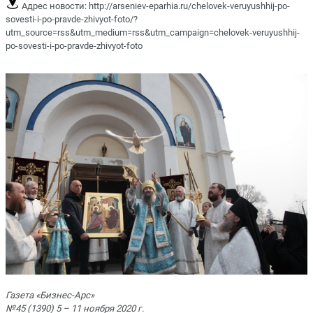
Адрес новости:
http://arseniev-eparhia.ru/chelovek-veruyushhij-po-
sovesti-i-po-pravde-zhivyot-foto/?
utm_source=rss&utm_medium=rss&utm_campaign=chelovek-veruyushhij-
po-sovesti-i-po-pravde-zhivyot-foto
Газета «Бизнес-Арс»
№45 (1390) 5 – 11 ноября 2020 г.