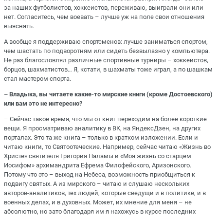
за наших футболистов, хоккеистов, переживаю, выиграли они или
нет. Согласитесь, чем воевать – лучше уж на поле свои отношения
выяснять.
А вообще я поддерживаю спортсменов: лучше заниматься спортом,
чем шастать по подворотням или сидеть безвылазно у компьютера.
Не раз благословлял различные спортивные турниры – хоккеистов,
борцов, шахматистов… Я, кстати, в шахматы тоже играл, а по шашкам
стал мастером спорта.
– Владыка, вы читаете какие-то мирские книги (кроме Достоевского)
или вам это не интересно?
– Сейчас такое время, что мы от книг переходим на более короткие
вещи. Я просматриваю аналитику в ВК, на ЯндексДзен, на других
порталах. Это та же книга – только в кратком изложении. Если и
читаю книги, то Святоотеческие. Например, сейчас читаю «Жизнь во
Христе» святителя Григория Паламы и «Моя жизнь со старцем
Иосифом» архимандрита Ефрема Филофейского, Аризонского.
Потому что это – выход на Небеса, возможность приобщиться к
подвигу святых. А из мирского – читаю и слушаю нескольких
авторов-аналитиков, тех людей, которые сведущи и в политике, и в
военных делах, и в духовных. Может, их мнение для меня – не
абсолютно, но зато благодаря им я нахожусь в курсе последних