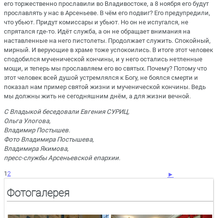
его торжественно прославили во Владивостоке, а 8 ноября его будут
прославлять у нас в Арсеньеве. В чём его подвиг? Его предупредили,
что убьют. Придут комиссары и убьют. Но он не испугался, не
спрятался где-то. Идёт служба, а он не обращает внимания на
наставленные на него пистолеты. Продолжает служить. Спокойный,
мирный. И верующие в храме тоже успокоились. В итоге этот человек
сподобился мученической кончины, и у него остались нетленные
мощи, и теперь мы прославляем его во святых. Почему? Потому что
этот человек всей душой устремлялся к Богу, не боялся смерти и
показал нам пример святой жизни и мученической кончины. Ведь
мы должны жить не сегодняшним днём, а для жизни вечной.
С Владыкой беседовали Евгения СУРИЦ,
Ольга Улогова,
Владимир Постышев.
Фото Владимира Постышева,
Владимира Якимова,
пресс-службы Арсеньевской епархии.
1
2
►
Фотогалерея