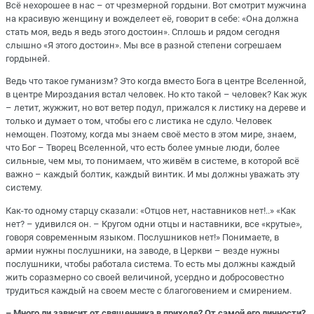
Всё нехорошее в нас – от чрезмерной гордыни. Вот смотрит мужчина
на красивую женщину и вожделеет её, говорит в себе: «Она должна
стать моя, ведь я ведь этого достоин». Сплошь и рядом сегодня
слышно «Я этого достоин». Мы все в разной степени согрешаем
гордыней.
Ведь что такое гуманизм? Это когда вместо Бога в центре Вселенной,
в центре Мироздания встал человек. Но кто такой – человек? Как жук
– летит, жужжит, но вот ветер подул, прижался к листику на дереве и
только и думает о том, чтобы его с листика не сдуло. Человек
немощен. Поэтому, когда мы знаем своё место в этом мире, знаем,
что Бог – Творец Вселенной, что есть более умные люди, более
сильные, чем мы, то понимаем, что живём в системе, в которой всё
важно – каждый болтик, каждый винтик. И мы должны уважать эту
систему.
Как-то одному старцу сказали: «Отцов нет, наставников нет!..» «Как
нет? – удивился он. – Кругом одни отцы и наставники, все «крутые»,
говоря современным языком. Послушников нет!» Понимаете, в
армии нужны послушники, на заводе, в Церкви – везде нужны
послушники, чтобы работала система. То есть мы должны каждый
жить соразмерно со своей величиной, усердно и добросовестно
трудиться каждый на своем месте с благоговением и смирением.
– Много ли зависит от священника в приходе? От самой его личности?