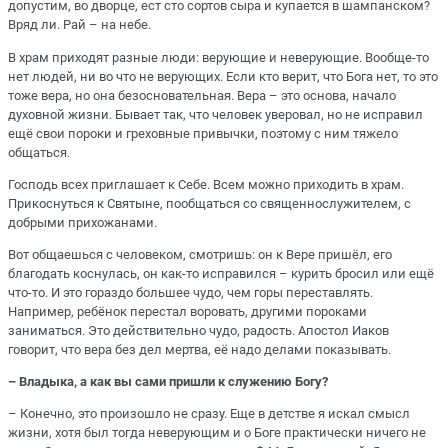
допустим, во дворце, ест сто сортов сыра и купается в шампанском?
Вряд ли. Рай – на небе.
В храм приходят разные люди: верующие и неверующие. Вообще-то
нет людей, ни во что не верующих. Если кто верит, что Бога нет, то это
тоже вера, но она безосновательная. Вера – это основа, начало
духовной жизни. Бывает так, что человек уверовал, но не исправил
ещё свои пороки и греховные привычки, поэтому с ним тяжело
общаться.
Господь всех приглашает к Себе. Всем можно приходить в храм.
Прикоснуться к Святыне, пообщаться со священнослужителем, с
добрыми прихожанами.
Вот общаешься с человеком, смотришь: он к Вере пришёл, его
благодать коснулась, он как-то исправился – курить бросил или ещё
что-то. И это гораздо большее чудо, чем горы переставлять.
Например, ребёнок перестал воровать, другими пороками
заниматься. Это действительно чудо, радость. Апостол Иаков
говорит, что вера без дел мертва, её надо делами показывать.
– Владыка, а как вы сами пришли к служению Богу?
– Конечно, это произошло не сразу. Еще в детстве я искал смысл
жизни, хотя был тогда неверующим и о Боге практически ничего не