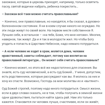
захожане, которые в церковь приходят, например, только освятить
пасху, святой водички набрать, ребенка покрестить…
– Захожан всё-таки можно считать православными?
– Конечно, они православные, но находятся, я бы сказал, в духовно-
болезненном состоянии. Я ни в коем случае никого не осуждаю. Но
эти люди живут по своей воле. На первом месте собственное Я.
Лучшее себе, в остальное – «на тебе, Боже, что мне негоже». Многие,
наверное, так живут. Да и я так в молодости жил. Но чтобы Богу
угодить и попасть в Царствие Небесное, надо немало потрудиться.
– А если человек не ходит в храм, молится дома, человек
нравственный, заветы соблюдает, потому как воспитан на
православной литературе… Он может себя считать православным?
– Конечно может, но этого всё же недостаточно для спасения. Вы
знаете, есть суд человеческий, а есть суд Божий… У меня, допустим,
есть родственники, которые рассуждают как вы. Я молюсь за них и
хочу их спасти. Возможно, Господь за мои молитвы их и «вытянет».
Суд Божий строгий, поэтому надо много потрудиться. Смысл жизни,
если в двух словах сказать, не в том, чтобы получать в земной жизни
одни удовольствия, пытаться найти здесь рай. Нам это только
кажется. Становится ли человек лучше, счастливее, если он живёт,