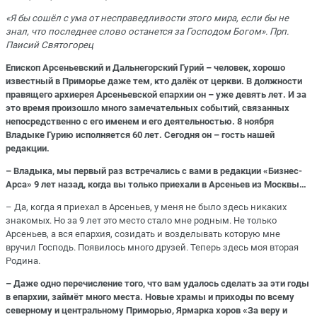
«Я бы сошёл с ума от несправедливости этого мира, если бы не
знал, что последнее слово останется за Господом Богом». Прп.
Паисий Святогорец
Епископ Арсеньевский и Дальнегорский Гурий – человек, хорошо
известный в Приморье даже тем, кто далёк от церкви. В должности
правящего архиерея Арсеньевской епархии он – уже девять лет. И за
это время произошло много замечательных событий, связанных
непосредственно с его именем и его деятельностью. 8 ноября
Владыке Гурию исполняется 60 лет. Сегодня он – гость нашей
редакции.
– Владыка, мы первый раз встречались с вами в редакции «Бизнес-
Арса» 9 лет назад, когда вы только приехали в Арсеньев из Москвы…
– Да, когда я приехал в Арсеньев, у меня не было здесь никаких
знакомых. Но за 9 лет это место стало мне родным. Не только
Арсеньев, а вся епархия, созидать и возделывать которую мне
вручил Господь. Появилось много друзей. Теперь здесь моя вторая
Родина.
– Даже одно перечисление того, что вам удалось сделать за эти годы
в епархии, займёт много места. Новые храмы и приходы по всему
северному и центральному Приморью, Ярмарка хоров «За веру и