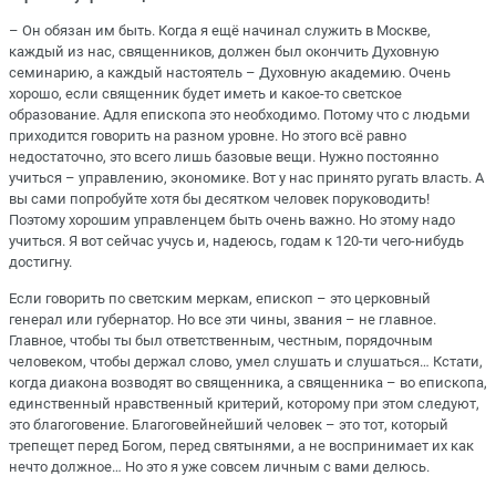
– Он обязан им быть. Когда я ещё начинал служить в Москве,
каждый из нас, священников, должен был окончить Духовную
семинарию, а каждый настоятель – Духовную академию. Очень
хорошо, если священник будет иметь и какое-то светское
образование. Адля епископа это необходимо. Потому что с людьми
приходится говорить на разном уровне. Но этого всё равно
недостаточно, это всего лишь базовые вещи. Нужно постоянно
учиться – управлению, экономике. Вот у нас принято ругать власть. А
вы сами попробуйте хотя бы десятком человек поруководить!
Поэтому хорошим управленцем быть очень важно. Но этому надо
учиться. Я вот сейчас учусь и, надеюсь, годам к 120-ти чего-нибудь
достигну.
Если говорить по светским меркам, епископ – это церковный
генерал или губернатор. Но все эти чины, звания – не главное.
Главное, чтобы ты был ответственным, честным, порядочным
человеком, чтобы держал слово, умел слушать и слушаться… Кстати,
когда диакона возводят во священника, а священника – во епископа,
единственный нравственный критерий, которому при этом следуют,
это благоговение. Благоговейнейший человек – это тот, который
трепещет перед Богом, перед святынями, а не воспринимает их как
нечто должное… Но это я уже совсем личным с вами делюсь.