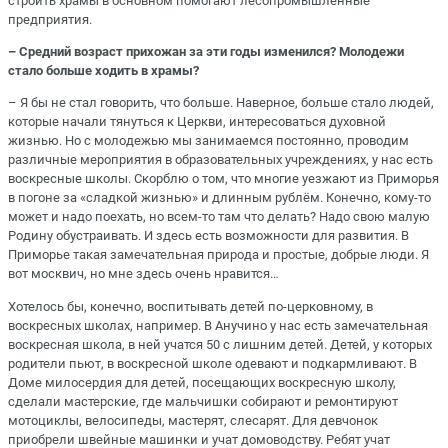
строить храмы в основном помогают лесопромышленные
предприятия.
– Средний возраст прихожан за эти годы изменился? Молодежи
стало больше ходить в храмы?
– Я бы не стал говорить, что больше. Наверное, больше стало людей,
которые начали тянуться к Церкви, интересоваться духовной
жизнью. Но с молодежью мы занимаемся постоянно, проводим
различные мероприятия в образовательных учреждениях, у нас есть
воскресные школы. Скорблю о том, что многие уезжают из Приморья
в погоне за «сладкой жизнью» и длинным рублём. Конечно, кому-то
может и надо поехать, но всем-то там что делать? Надо свою малую
Родину обустраивать. И здесь есть возможности для развития. В
Приморье такая замечательная природа и простые, добрые люди. Я
вот москвич, но мне здесь очень нравится…
Хотелось бы, конечно, воспитывать детей по-церковному, в
воскресных школах, например. В Анучино у нас есть замечательная
воскресная школа, в ней учатся 50 с лишним детей. Детей, у которых
родители пьют, в воскресной школе одевают и подкармливают. В
Доме милосердия для детей, посещающих воскресную школу,
сделали мастерские, где мальчишки собирают и ремонтируют
мотоциклы, велосипеды, мастерят, слесарят. Для девчонок
приобрели швейные машинки и учат домоводству. Ребят учат