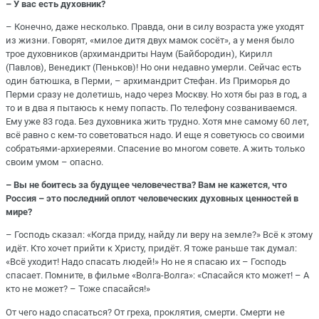
– У вас есть духовник?
– Конечно, даже несколько. Правда, они в силу возраста уже уходят
из жизни. Говорят, «милое дитя двух мамок сосёт», а у меня было
трое духовников (архимандриты Наум (Байбородин), Кирилл
(Павлов), Венедикт (Пеньков)! Но они недавно умерли. Сейчас есть
один батюшка, в Перми, – архимандрит Стефан. Из Приморья до
Перми сразу не долетишь, надо через Москву. Но хотя бы раз в год, а
то и в два я пытаюсь к нему попасть. По телефону созваниваемся.
Ему уже 83 года. Без духовника жить трудно. Хотя мне самому 60 лет,
всё равно с кем-то советоваться надо. И еще я советуюсь со своими
собратьями-архиереями. Спасение во многом совете. А жить только
своим умом – опасно.
– Вы не боитесь за будущее человечества? Вам не кажется, что
Россия – это последний оплот человеческих духовных ценностей в
мире?
– Господь сказал: «Когда приду, найду ли веру на земле?» Всё к этому
идёт. Кто хочет прийти к Христу, придёт. Я тоже раньше так думал:
«Всё уходит! Надо спасать людей!» Но не я спасаю их – Господь
спасает. Помните, в фильме «Волга-Волга»: «Спасайся кто может! – А
кто не может? – Тоже спасайся!»
От чего надо спасаться? От греха, проклятия, смерти. Смерти не