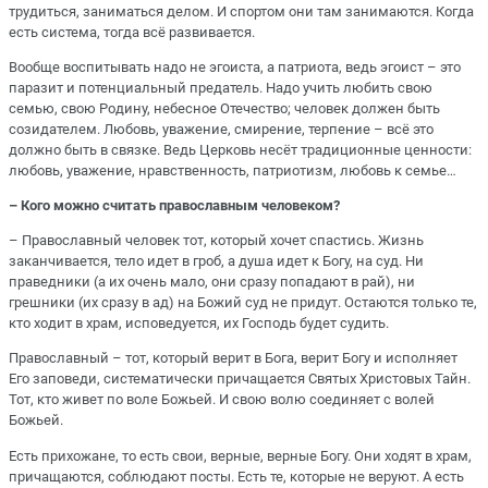
трудиться, заниматься делом. И спортом они там занимаются. Когда
есть система, тогда всё развивается.
Вообще воспитывать надо не эгоиста, а патриота, ведь эгоист – это
паразит и потенциальный предатель. Надо учить любить свою
семью, свою Родину, небесное Отечество; человек должен быть
созидателем. Любовь, уважение, смирение, терпение – всё это
должно быть в связке. Ведь Церковь несёт традиционные ценности:
любовь, уважение, нравственность, патриотизм, любовь к семье…
– Кого можно считать православным человеком?
– Православный человек тот, который хочет спастись. Жизнь
заканчивается, тело идет в гроб, а душа идет к Богу, на суд. Ни
праведники (а их очень мало, они сразу попадают в рай), ни
грешники (их сразу в ад) на Божий суд не придут. Остаются только те,
кто ходит в храм, исповедуется, их Господь будет судить.
Православный – тот, который верит в Бога, верит Богу и исполняет
Его заповеди, систематически причащается Святых Христовых Тайн.
Тот, кто живет по воле Божьей. И свою волю соединяет с волей
Божьей.
Есть прихожане, то есть свои, верные, верные Богу. Они ходят в храм,
причащаются, соблюдают посты. Есть те, которые не веруют. А есть