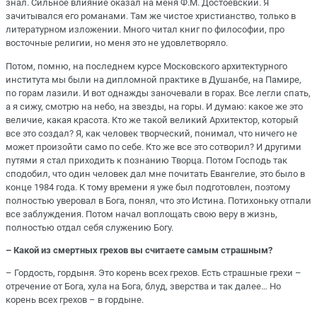
знал. Сильное влияние оказал на меня Ф.М. Достоевский. Я
зачитывался его романами. Там же чистое христианство, только в
литературном изложении. Много читал книг по философии, про
восточные религии, но меня это не удовлетворяло.
Потом, помню, на последнем курсе Московского архитектурного
института мы были на дипломной практике в Душанбе, на Памире,
по горам лазили. И вот однажды заночевали в горах. Все легли спать,
а я сижу, смотрю на небо, на звезды, на горы. И думаю: какое же это
величие, какая красота. Кто же такой великий Архитектор, который
все это создал? Я, как человек творческий, понимал, что ничего не
может произойти само по себе. Кто же все это сотворил? И другими
путями я стал приходить к познанию Творца. Потом Господь так
сподобил, что один человек дал мне почитать Евангелие, это было в
конце 1984 года. К тому времени я уже был подготовлен, поэтому
полностью уверовал в Бога, понял, что это Истина. Потихоньку отпали
все заблуждения. Потом начал воплощать свою веру в жизнь,
полностью отдал себя служению Богу.
– Какой из смертных грехов вы считаете самым страшным?
– Гордость, гордыня. Это корень всех грехов. Есть страшные грехи –
отречение от Бога, хула на Бога, блуд, зверства и так далее… Но
корень всех грехов – в гордыне.