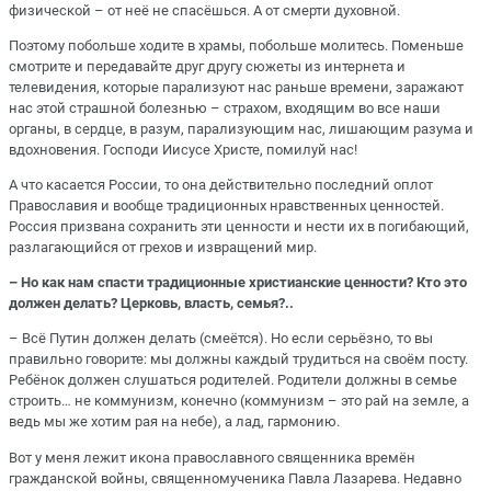
физической – от неё не спасёшься. А от смерти духовной.
Поэтому побольше ходите в храмы, побольше молитесь. Поменьше
смотрите и передавайте друг другу сюжеты из интернета и
телевидения, которые парализуют нас раньше времени, заражают
нас этой страшной болезнью – страхом, входящим во все наши
органы, в сердце, в разум, парализующим нас, лишающим разума и
вдохновения. Господи Иисусе Христе, помилуй нас!
А что касается России, то она действительно последний оплот
Православия и вообще традиционных нравственных ценностей.
Россия призвана сохранить эти ценности и нести их в погибающий,
разлагающийся от грехов и извращений мир.
– Но как нам спасти традиционные христианские ценности? Кто это
должен делать? Церковь, власть, семья?..
– Всё Путин должен делать (смеётся). Но если серьёзно, то вы
правильно говорите: мы должны каждый трудиться на своём посту.
Ребёнок должен слушаться родителей. Родители должны в семье
строить… не коммунизм, конечно (коммунизм – это рай на земле, а
ведь мы же хотим рая на небе), а лад, гармонию.
Вот у меня лежит икона православного священника времён
гражданской войны, священномученика Павла Лазарева. Недавно