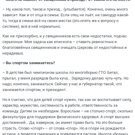
– Ну, каков поп, таков и приход… (улыбается). Конечно, очень много
зависит. Как и от отца в семье. Если отец не пьёт, не самодур какой-
то, тогда в семье всё на своих местах (это опять же к вопросу о
системе), всё в ней нормально.
Как ни прискорбно, и у священников есть свои недостатки, подчас
серьезные. Моя задача как епископа – ставить ревностных и
благоговейных священников и очищать Церковь от недостойных и
нерадивых.
– Вы спортом занимаетесь?
– В детстве был чемпионом школы по многоборью ГТО. Бегал,
прыгал, у меня разрядов была куча… Зарядочку делаю чуть-чуть. Но
надо, конечно, заниматься. Сейчас у нас и губернатор такой, что
занимается спортом, и президент.
Но я считаю, что для детей спорт нужен, так как он воспитывает силу,
характер, мужество, системность в работе, ответственность за
команду. Детям он необходим. Взрослым – не столько спорт, сколько
физкультура для поддержки физического здоровья. А спорт высших
достижений… Да, наверное, он имеет право быть. Но это больше
страсть. Слово «спорт» – от слова «спор». Но в споре не рождается
истина, а теряется смирение и появляются распри. Иногда «болею»