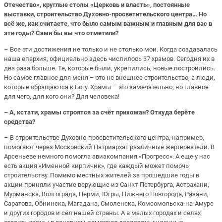
Отечество», круглые столы «Церковь и власть», постоянные
выставки, строительство Духовно-просветительского центра… Но
всё же, как считаете, что было самым важным и главным для вас в
эти годы? Сами бы вы что отметили?
– Все эти достижения не только и не столько мои. Когда создавалась
наша епархия, официально здесь числилось 37 храмов. Сегодня их в
два раза больше. Те, которые были, укрепились, новые построились.
Но самое главное для меня – это не внешнее строительство, а люди,
которые обращаются к Богу. Храмы – это замечательно, но главное –
для чего, для кого они? Для человека!
– А, кстати, храмы строятся за счёт прихожан? Откуда берёте
средства?
– В строительстве Духовно-просветительского центра, например,
помогают через Московский Патриархат различные жертвователи. В
Арсеньеве немного помогла авиакомпания «Прогресс». А еще у нас
есть акция «Именной кирпичик», где каждый может помочь
строительству. Помимо местных жителей за прошедшие годы в
акции приняли участие верующие из Санкт-Петербурга, Астрахани,
Мурманска, Волгограда, Перми, Югры, Нижнего Новгорода, Рязани,
Саратова, Обнинска, Магадана, Смоленска, Комсомольска-на-Амуре
и других городов и сёл нашей страны. А в малых городах и селах