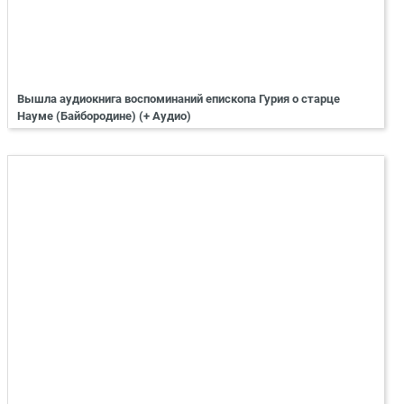
Вышла аудиокнига воспоминаний епископа Гурия о старце
Науме (Байбородине) (+ Аудио)