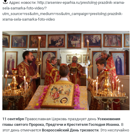
Адрес новости:
http://arseniev-eparhia.ru/prestolnyj-prazdnik-xrama-
sela-samarka-foto-video/?
utm_source=rss&utm_medium=rss&utm_campaign=prestolnyj-prazdnik-
xrama-sela-samarka-foto-video
11 сентября
Православная Церковь празднует день
Усекновения
главы святого Пророка, Предтечи и Крестителя Господня Иоанна.
В
этот день отмечается
Всероссийский День трезвости
. Это неслучайно