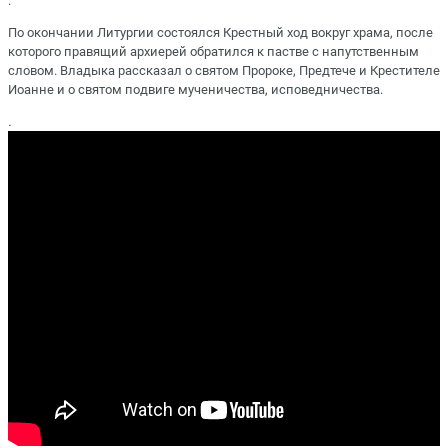
.
По окончании Литургии состоялся Крестный ход вокруг храма, после
которого правящий архиерей обратился к пастве с напутственным
словом. Владыка рассказал о святом Пророке, Предтече и Крестителе
Иоанне и о святом подвиге мученичества, исповедничества.
.