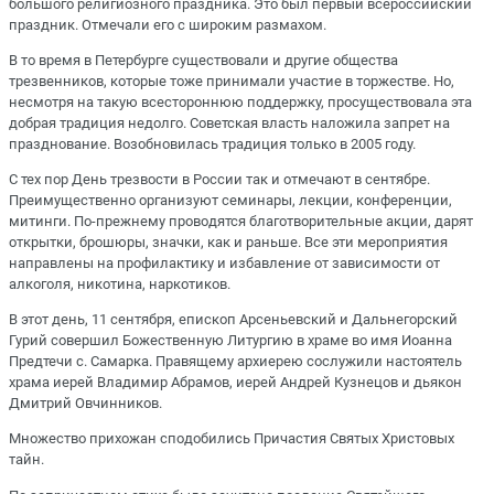
большого религиозного праздника. Это был первый всероссийский
праздник. Отмечали его с широким размахом.
В то время в Петербурге существовали и другие общества
трезвенников, которые тоже принимали участие в торжестве. Но,
несмотря на такую всестороннюю поддержку, просуществовала эта
добрая традиция недолго. Советская власть наложила запрет на
празднование. Возобновилась традиция только в 2005 году.
С тех пор День трезвости в России так и отмечают в сентябре.
Преимущественно организуют семинары, лекции, конференции,
митинги. По-прежнему проводятся благотворительные акции, дарят
открытки, брошюры, значки, как и раньше. Все эти мероприятия
направлены на профилактику и избавление от зависимости от
алкоголя, никотина, наркотиков.
В этот день, 11 сентября, епископ Арсеньевский и Дальнегорский
Гурий совершил Божественную Литургию в храме во имя Иоанна
Предтечи с. Самарка. Правящему архиерею сослужили настоятель
храма иерей Владимир Абрамов, иерей Андрей Кузнецов и дьякон
Дмитрий Овчинников.
Множество прихожан сподобились Причастия Святых Христовых
тайн.