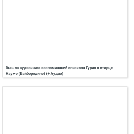
Вышла аудиокнига воспоминаний епископа Гурия о старце
Науме (Байбородине) (+ Аудио)