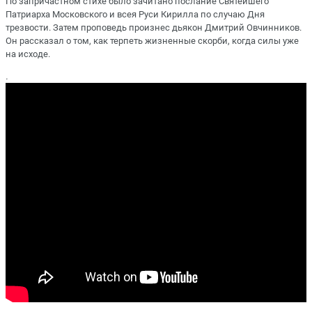
По запричастном стихе было зачитано послание Святейшего
Патриарха Московского и всея Руси Кирилла по случаю Дня
трезвости. Затем проповедь произнес дьякон Дмитрий Овчинников.
Он рассказал о том, как терпеть жизненные скорби, когда силы уже
на исходе.
.