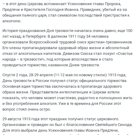
– в этот день Церковь вспоминает Усекновение главы Пророка,
Предтечи и Крестителя Господня Иоанна. Праведник, убитый из-за
обещания пьяного царя, стал символом последствий пристрастия к
алкоголю.
История празднования Дня трезвости началась очень давно, еще 100
лет назад, в Петербурге. В далеком 1911 году 34 человека
организовали Всероссийский трудовой союз христиан-трезвенников.
Его члены пропагандировали здоровый образ жизни и абсолютный
отказ от алкогольных напитков. Девизом Союза стал лозунг «Счастье
народа – в трезвости!», под которым впоследствии и стало
проводиться торжество, названное Днем трезвости.
Спустя 2 года, 28-29 апреля (11-12 мая по новому стилю) 1913 года,
День трезвости в России получил статус официального торжества.
Основная идея торжества заключалась в пропаганде здорового
образа жизни. Представители интеллигенции и Церкви хотели
показать, что человек может счастливо, радостно и полноценно жить
и без употребления алкоголя. Уже в те времена для России этот
вопрос стоял очень остро.
29 августа 1913 года этот праздник получил статус церковного.
Организован и проведен он был с благословения Святейшего Синода.
Для этого выбрали день Усекновения главы Иоанна Предтечи,