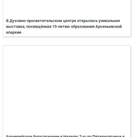
В Духовно-просветительском центре открылась уникальная
выставка, посвящённая 15-летию образования Арсеньевской
епархии
Архиерейское богослужение в Неделю 7-ю по Пятидесятнице в