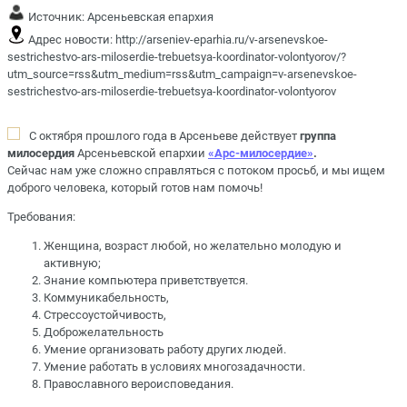
Источник:
Арсеньевская епархия
Адрес новости:
http://arseniev-eparhia.ru/v-arsenevskoe-
sestrichestvo-ars-miloserdie-trebuetsya-koordinator-volontyorov/?
utm_source=rss&utm_medium=rss&utm_campaign=v-arsenevskoe-
sestrichestvo-ars-miloserdie-trebuetsya-koordinator-volontyorov
С октября прошлого года в Арсеньеве действует
группа
милосердия
Арсеньевской епархии
«Арс-милосердие»
.
Сейчас нам уже сложно справляться с потоком просьб, и мы ищем
доброго человека, который готов нам помочь!
Требования:
Женщина, возраст любой, но желательно молодую и
активную;
Знание компьютера приветствуется.
Коммуникабельность,
Стрессоустойчивость,
Доброжелательность
Умение организовать работу других людей.
Умение работать в условиях многозадачности.
Православного вероисповедания.