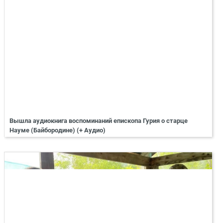
Вышла аудиокнига воспоминаний епископа Гурия о старце
Науме (Байбородине) (+ Аудио)