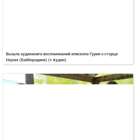
Вышла аудиокнига воспоминаний епископа Гурия о старце
Науме (Байбородине) (+ Аудио)