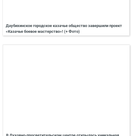
Даубихинское городское казачье общество завершили проект
«Казачье боевое мастерство»! (+ Фото)
В Духовно-просветительском центре открылась уникальная