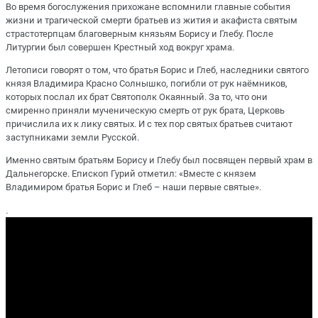
Во время богослужения прихожане вспомнили главные события
жизни и трагической смерти братьев из жития и акафиста святым
страстотерпцам благоверным князьям Борису и Глебу. После
Литургии был совершен Крестный ход вокруг храма.
Летописи говорят о том, что братья Борис и Глеб, наследники святого
князя Владимира Красно Солнышко, погибли от рук наёмников,
которых послал их брат Святополк Окаянный. За то, что они
смиренно приняли мученическую смерть от рук брата, Церковь
причислила их к лику святых. И с тех пор святых братьев считают
заступниками земли Русской.
Именно святым братьям Борису и Глебу был посвящен первый храм в
Дальнегорске. Епископ Гурий отметил: «Вместе с князем
Владимиром братья Борис и Глеб – наши первые святые».
.