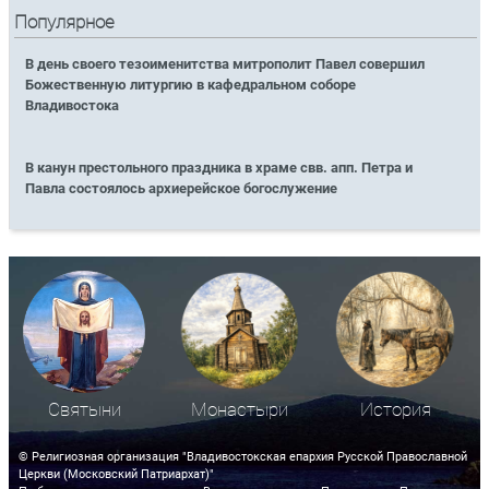
Популярное
В день своего тезоименитства митрополит Павел совершил
Божественную литургию в кафедральном соборе
Владивостока
В канун престольного праздника в храме свв. апп. Петра и
Павла состоялось архиерейское богослужение
Святыни
Монастыри
История
© Религиозная организация "Владивостокская епархия Русской Православной
Церкви (Московский Патриархат)"