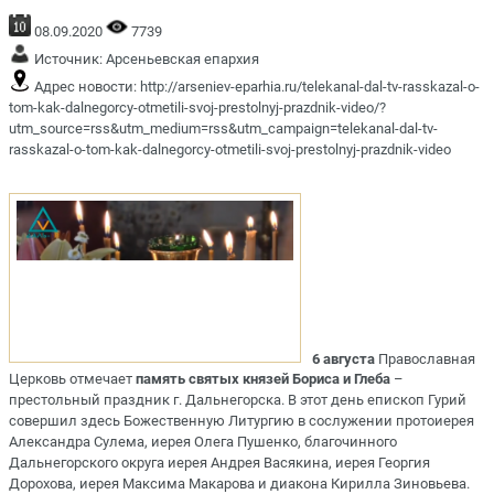
08.09.2020
7739
Источник:
Арсеньевская епархия
Адрес новости:
http://arseniev-eparhia.ru/telekanal-dal-tv-rasskazal-o-
tom-kak-dalnegorcy-otmetili-svoj-prestolnyj-prazdnik-video/?
utm_source=rss&utm_medium=rss&utm_campaign=telekanal-dal-tv-
rasskazal-o-tom-kak-dalnegorcy-otmetili-svoj-prestolnyj-prazdnik-video
6 августа
Православная
Церковь отмечает
память святых князей Бориса и Глеба
–
престольный праздник г. Дальнегорска. В этот день епископ Гурий
совершил здесь Божественную Литургию в сослужении протоиерея
Александра Сулема, иерея Олега Пушенко, благочинного
Дальнегорского округа иерея Андрея Васякина, иерея Георгия
Дорохова, иерея Максима Макарова и диакона Кирилла Зиновьева.