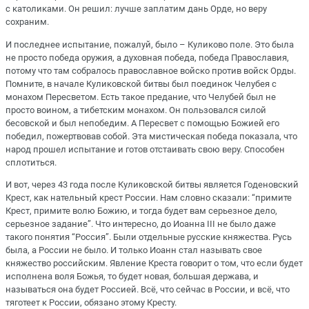
с католиками. Он решил: лучше заплатим дань Орде, но веру
сохраним.
И последнее испытание, пожалуй, было – Куликово поле. Это была
не просто победа оружия, а духовная победа, победа Православия,
потому что там собралось православное войско против войск Орды.
Помните, в начале Куликовской битвы был поединок Челубея с
монахом Пересветом. Есть такое предание, что Челубей был не
просто воином, а тибетским монахом. Он пользовался силой
бесовской и был непобедим. А Пересвет с помощью Божией его
победил, пожертвовав собой. Эта мистическая победа показала, что
народ прошел испытание и готов отстаивать свою веру. Способен
сплотиться.
И вот, через 43 года после Куликовской битвы является Годеновский
Крест, как нательный крест России. Нам словно сказали: “примите
Крест, примите волю Божию, и тогда будет вам серьезное дело,
серьезное задание”. Что интересно, до Иоанна III не было даже
такого понятия “Россия”. Были отдельные русские княжества. Русь
была, а России не было. И только Иоанн стал называть свое
княжество российским. Явление Креста говорит о том, что если будет
исполнена воля Божья, то будет новая, большая держава, и
называться она будет Россией. Всё, что сейчас в России, и всё, что
тяготеет к России, обязано этому Кресту.