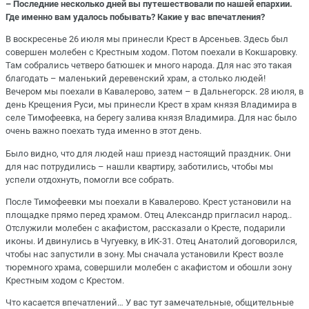
– Последние несколько дней вы путешествовали по нашей епархии.
Где именно вам удалось побывать? Какие у вас впечатления?
В воскресенье 26 июля мы принесли Крест в Арсеньев. Здесь был
совершен молебен с Крестным ходом. Потом поехали в Кокшаровку.
Там собрались четверо батюшек и много народа. Для нас это такая
благодать – маленький деревенский храм, а столько людей!
Вечером мы поехали в Кавалерово, затем – в Дальнегорск. 28 июля, в
день Крещения Руси, мы принесли Крест в храм князя Владимира в
селе Тимофеевка, на берегу залива князя Владимира. Для нас было
очень важно поехать туда именно в этот день.
Было видно, что для людей наш приезд настоящий праздник. Они
для нас потрудились – нашли квартиру, заботились, чтобы мы
успели отдохнуть, помогли все собрать.
После Тимофеевки мы поехали в Кавалерово. Крест установили на
площадке прямо перед храмом. Отец Александр пригласил народ..
Отслужили молебен с акафистом, рассказали о Кресте, подарили
иконы. И двинулись в Чугуевку, в ИК-31. Отец Анатолий договорился,
чтобы нас запустили в зону. Мы сначала установили Крест возле
тюремного храма, совершили молебен с акафистом и обошли зону
Крестным ходом с Крестом.
Что касается впечатлений… У вас тут замечательные, общительные