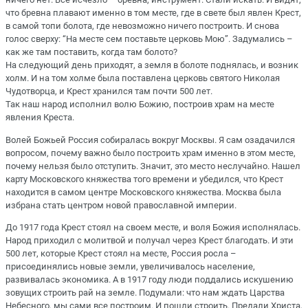
что бревна плавают именно в том месте, где в свете был явлен Крест,
в самой топи болота, где невозможно ничего построить. И снова
голос сверху: “На месте сем поставьте церковь Мою”. Задумались –
как же там поставить, когда там болото?
На следующий день приходят, а земля в болоте поднялась, и возник
холм. И на том холме была поставлена церковь святого Николая
Чудотворца, и Крест хранился там почти 500 лет.
Так наш народ исполнил волю Божию, построив храм на месте
явления Креста.
Волей Божьей Россия собиралась вокруг Москвы. Я сам озадачился
вопросом, почему важно было построить храм именно в этом месте,
почему нельзя было отступить. Значит, это место неслучайно. Нашел
карту Московского княжества того времени и убедился, что Крест
находится в самом центре Московского княжества. Москва была
избрана стать центром новой православной империи.
До 1917 года Крест стоял на своем месте, и воля Божия исполнялась.
Народ приходил с молитвой и получал через Крест благодать. И эти
500 лет, которые Крест стоял на месте, Россия росла –
присоединялись новые земли, увеличивалось население,
развивалась экономика. А в 1917 году люди поддались искушению
зовущих строить рай на земле. Подумали: что нам ждать Царства
Небесного, мы сами все построим. И пошли строить. Предали Христа,