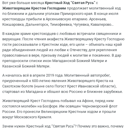
Вот уже больше месяца
Крестный Ход “Святая Русь”
с
Животворящим Крестом Господним
продолжает молитвенный ход
по ближним и дальним уголкам Приморского края. В конце июля
крестоходцы прибыли в Арсеньевскую епархию. Арсеньев,
Кокшаровка, Дальнегорск, Тимофеевка, Чугуевка, Кавалерово…
В каждом храме крестоходцев с любовью встречали священники и
верующие. После чтения акафиста Животворящему Кресту Господню
гости рассказывали о Крестном ходе, его цели – объехать наш край
ради объединения людей из любви к Отечеству, для укрепления
православных в вере, призыву людей к молитве и покаянию. В дар
преподносили списки икон Магаданской Божией Матери и
Казанской Божией Матери.
А началось всё в апреле 2019 года. Молитвенный автопробег,
приуроченный к 600-летию явления Животворящего Креста на
Сахотском болоте (ныне село Погост Крест Ивановской области),
стартовал из Магадана и обошел всю Россию и ближнее зарубежье.
Животворящий Крест Господень побывал на Афоне, перед ним
состоялся молебен на Босфоре. Им освящен Черноморский флот
России. Его пронесли Великорецким Крестным ходом и прошли
вокруг Московского Кремля.
Зачем нужен Крестный ход “Святая Русь”? Почему это важно, почему