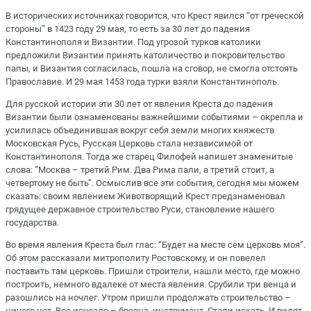
В исторических источниках говорится, что Крест явился “от греческой
стороны” в 1423 году 29 мая, то есть за 30 лет до падения
Константинополя и Византии. Под угрозой турков католики
предложили Византии принять католичество и покровительство
папы, и Византия согласилась, пошла на сговор, не смогла отстоять
Православие. И 29 мая 1453 года турки взяли Константинополь.
Для русской истории эти 30 лет от явления Креста до падения
Византии были ознаменованы важнейшими событиями – окрепла и
усилилась объединившая вокруг себя земли многих княжеств
Московская Русь, Русская Церковь стала независимой от
Константинополя. Тогда же старец Филофей напишет знаменитые
слова: “Москва – третий Рим. Два Рима пали, а третий стоит, а
четвертому не быть”. Осмыслив все эти события, сегодня мы можем
сказать: своим явлением Животворящий Крест предзнаменовал
грядущее державное строительство Руси, становление нашего
государства.
Во время явления Креста был глас: “Будет на месте сем церковь моя”.
Об этом рассказали митрополиту Ростовскому, и он повелел
поставить там церковь. Пришли строители, нашли место, где можно
построить, немного вдалеке от места явления. Срубили три венца и
разошлись на ночлег. Утром пришли продолжать строительство –
ничего нет. Все исчезло – бревна, инструмент. Стали искать. И видят,