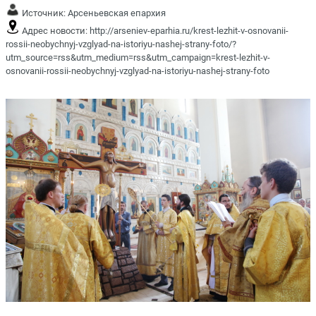
Источник:
Арсеньевская епархия
Адрес новости:
http://arseniev-eparhia.ru/krest-lezhit-v-osnovanii-
rossii-neobychnyj-vzglyad-na-istoriyu-nashej-strany-foto/?
utm_source=rss&utm_medium=rss&utm_campaign=krest-lezhit-v-
osnovanii-rossii-neobychnyj-vzglyad-na-istoriyu-nashej-strany-foto