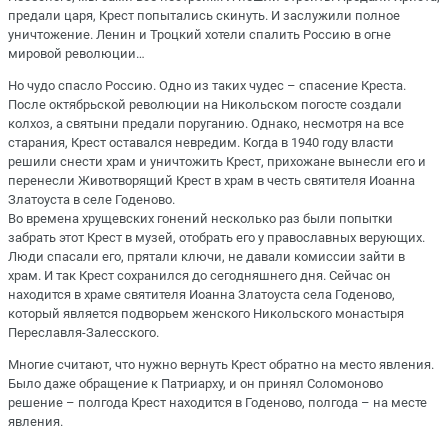
предали царя, Крест попытались скинуть. И заслужили полное
уничтожение. Ленин и Троцкий хотели спалить Россию в огне
мировой революции…
Но чудо спасло Россию. Одно из таких чудес – спасение Креста.
После октябрьской революции на Никольском погосте создали
колхоз, а святыни предали поруганию. Однако, несмотря на все
старания, Крест оставался невредим. Когда в 1940 году власти
решили снести храм и уничтожить Крест, прихожане вынесли его и
перенесли Животворящий Крест в храм в честь святителя Иоанна
Златоуста в селе Годеново.
Во времена хрущевских гонений несколько раз были попытки
забрать этот Крест в музей, отобрать его у православных верующих.
Люди спасали его, прятали ключи, не давали комиссии зайти в
храм. И так Крест сохранился до сегодняшнего дня. Сейчас он
находится в храме святителя Иоанна Златоуста села Годеново,
который является подворьем женского Никольского монастыря
Переславля-Залесского.
Многие считают, что нужно вернуть Крест обратно на место явления.
Было даже обращение к Патриарху, и он принял Соломоново
решение – полгода Крест находится в Годеново, полгода – на месте
явления.