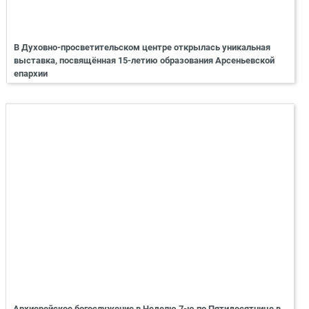
В Духовно-просветительском центре открылась уникальная
выставка, посвящённая 15-летию образования Арсеньевской
епархии
Архиерейское богослужение в Неделю 7-ю по Пятидесятнице в