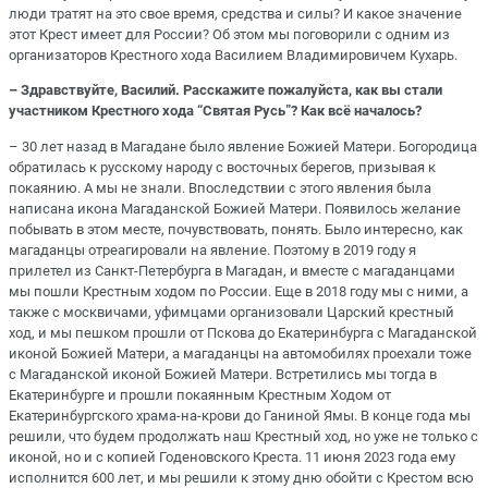
люди тратят на это свое время, средства и силы? И какое значение
этот Крест имеет для России? Об этом мы поговорили с одним из
организаторов Крестного хода Василием Владимировичем Кухарь.
– Здравствуйте, Василий. Расскажите пожалуйста, как вы стали
участником Крестного хода “Святая Русь”? Как всё началось?
– 30 лет назад в Магадане было явление Божией Матери. Богородица
обратилась к русскому народу с восточных берегов, призывая к
покаянию. А мы не знали. Впоследствии с этого явления была
написана икона Магаданской Божией Матери. Появилось желание
побывать в этом месте, почувствовать, понять. Было интересно, как
магаданцы отреагировали на явление. Поэтому в 2019 году я
прилетел из Санкт-Петербурга в Магадан, и вместе с магаданцами
мы пошли Крестным ходом по России. Еще в 2018 году мы с ними, а
также с москвичами, уфимцами организовали Царский крестный
ход, и мы пешком прошли от Пскова до Екатеринбурга с Магаданской
иконой Божией Матери, а магаданцы на автомобилях проехали тоже
с Магаданской иконой Божией Матери. Встретились мы тогда в
Екатеринбурге и прошли покаянным Крестным Ходом от
Екатеринбургского храма-на-крови до Ганиной Ямы. В конце года мы
решили, что будем продолжать наш Крестный ход, но уже не только с
иконой, но и с копией Годеновского Креста. 11 июня 2023 года ему
исполнится 600 лет, и мы решили к этому дню обойти с Крестом всю