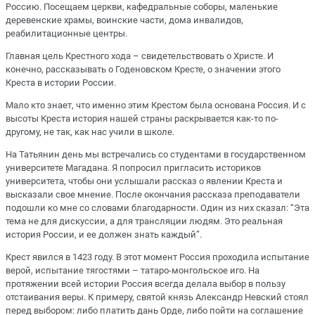
Россию. Посещаем церкви, кафедральные соборы, маленькие
деревенские храмы, воинские части, дома инвалидов,
реабилитационные центры.
Главная цель Крестного хода – свидетельствовать о Христе. И
конечно, рассказывать о Годеновском Кресте, о значении этого
Креста в истории России.
Мало кто знает, что именно этим Крестом была основана Россия. И с
высоты Креста история нашей страны раскрывается как-то по-
другому, не так, как нас учили в школе.
На Татьянин день мы встречались со студентами в государственном
университете Магадана. Я попросил пригласить историков
университета, чтобы они услышали рассказ о явлении Креста и
высказали свое мнение. После окончания рассказа преподаватели
подошли ко мне со словами благодарности. Один из них сказал: “Эта
тема не для дискуссии, а для трансляции людям. Это реальная
история России, и ее должен знать каждый”.
Крест явился в 1423 году. В этот момент Россия проходила испытание
верой, испытание тягостями – татаро-монгольское иго. На
протяжении всей истории Россия всегда делала выбор в пользу
отстаивания веры. К примеру, святой князь Александр Невский стоял
перед выбором: либо платить дань Орде, либо пойти на соглашение