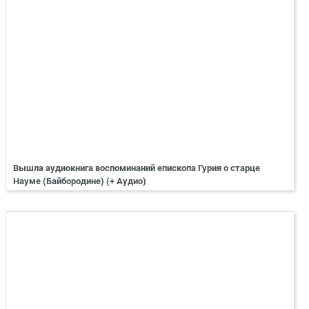
Вышла аудиокнига воспоминаний епископа Гурия о старце
Науме (Байбородине) (+ Аудио)